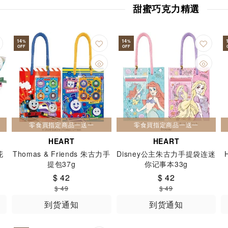
甜蜜巧克力精選
k Baton
Minute Maid
MOËT & CHANDON
Mofusand
Mozoroff
Nagano
Nagatoya
Nakajima
NANIWA S
14
14
%
%
latte
NISHIMURA
Nissincisco
Noah's
Nobel
NS
OFF
OFF
ORION
PEPSI
PINE
POCKY
POKKA
POKKA SAP
aint-Julien
SANGARIA
SANKO
SAPPORO
Seiki
S
CY
SKITTLES
Smeraldi
Snow Cheese
Snowbell
S
TAKARATOMY
Takaratomy A.R.T.S.
Takuma
TANSEID
零食買指定商品一送一
零食買指定商品一送一
RONACH
TIROL
TOKAJI
TOKYO TULIP ROSE
TOSC
HEART
HEART
S
Volvic
YAOKIN
YBC
Yoku Moku
YOSHIMI oh!
花
Thomas & Friends 朱古力手
Disney公主朱古力手提袋连迷
ＵＮ ＳＵＩ
一榮食品
七尾製菓
三幸制菓
上善如水
提包37g
你记事本33g
$ 42
$ 42
 舞妓
伊藤園
伊藤製菓
健康工房
北海道土產探險隊
$ 49
$ 49
道
味丹
味觉糖
品客
喜力
嘉士伯
四洲
固力果
到货通知
到货通知
利奥
奧之松
安曇野
宝矿力水特
宮田
富永
小島食
山榮食品
怡寶
扇雀
日本零食
日本榮光堂
日本熊