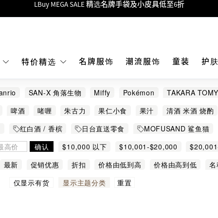
Goyard Hobo / Hobo Mini人气限量特别版限时原价低至75折!
LBuy呈献 - Hermès 及 Chanel 手袋及首饰低至6折，立即入手!
 Nintendo Switch / Nintendo Switch 2 正规商品零售店登陆MOKO 4楼4
MOKO 1楼175号铺旗舰店特设名牌Hermès、CHANEL及LV专区！
名牌服饰
潮流服饰
童装
护
E
特价精选
重要通告：银行转帐及转数快付款注意事项
anrio
SAN-X 角落生物
Miffy
Pokémon
TAKARA TOM
购物满HKD500即享免运费！
ELLE
伊多
Albert Glas
All Hearts Company
Aquagen
啤酒
啫喱
朱古力
果仁小食
果汁
清酒 米酒 烧酌
LBuy获香港知识产权署颁发2026《正版正货承诺》商标
Bandai食玩
Bonchi
CHATEAU LYNCH BAGES
CHATEAU
 气泡酒
其他
O
红白酒 / 香槟
日台直送零食
MOFUSAND 鲨鱼猫
LBuy MEGA SALE 精选名牌手袋及小皮具低至6折
Ciabot
Cleat
CLOUDY BAY
Cocomax
COINTREAU
角落生物
Melody
甜蜜巧克力精選
MIFFY
确认
$10,000 以下
$10,001-$20,000
$20,001
DOMAINE JOLIET
DONAN SYOKUHIN
Dydo
EBISATO
$50,001 以上
其他熱門角色
面包超人
零食手信
最新
促销优惠
折扣
价格由低到高
价格由高到低
名
FUJIKO
Furansuya
FURUTA
GLENFIDDICH
Hamada
重置
品
仅显示有货
显示主题分类
KUETSU
HONDA SEIKA
HORI
IWATSUKA
Jacquinot
Kawasa
KINJO
KIRIN ICHIBAN
Kit Kat
KitKat
KI
LBuy
Lespoir
Lipton
LOUIS XIII
MACALLAN
M