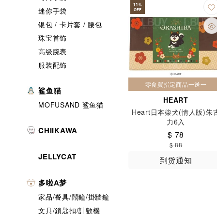
11
%
迷你手袋
OFF
春日井
昭
银包 / 卡片套 / 腰包
森永
榮太
珠宝首饰
熊本
熊津
高级腕表
知育果子
服装配饰
自然主意
零食買指定商品一送一
鲨鱼猫
豐榮
道地
HEART
MOFUSAND 鲨鱼猫
雀巢
雀巢
Heart日本柴犬(情人版)朱
力6入
CHIIKAWA
$ 78
$ 88
JELLYCAT
到货通知
多啦A梦
家品/餐具/鬧鐘/掛牆鐘
文具/鎖匙扣/計數機