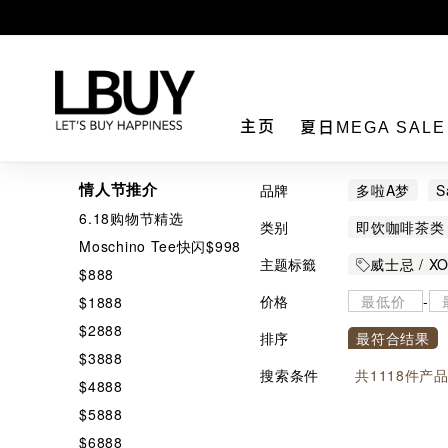
LBuy
主页
夏日MEGA SAL
情人节推介
品牌
多啦A梦
S
6.18购物节精选
CAPE MENT
类别
即饮咖啡茶类
Moschino Tee快闪$998
AUDREY
饮品
香槟
主题标籤
威士忌 / X
$888
Chiikawa
Hello Kitty
价格
-
$1888
Denroku
Sanrio 
$2888
排序
最符合结果
FritoLay
$3888
搜索条件
共
1118
件产
Hokka
HO
$4888
$5888
KASUGAI
$6888
KYOURITSU