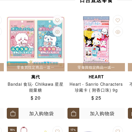
日台直送零食
零食買指定商品一送一
零食買指定商品一送一
萬代
HEART
Bandai 食玩- Chiikawa 星星
Heart - Sanrio Characters
能量糖
珍藏卡 ( 附香口珠) 9g
$ 20
$ 25
加入购物袋
加入购物袋
16
17
%
%