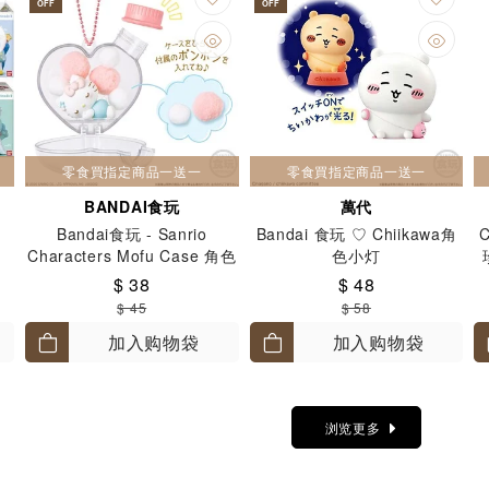
OFF
OFF
零食買指定商品一送一
零食買指定商品一送一
BANDAI食玩
萬代
Bandai食玩 - Sanrio
Bandai 食玩 ♡ Chiikawa角
C
Characters Mofu Case 角色
色小灯
饰物吊饰
$ 38
$ 48
$ 45
$ 58
加入购物袋
加入购物袋
浏览更多