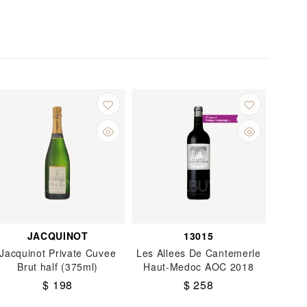
JACQUINOT
13015
Jacquinot Private Cuvee
Les Allees De Cantemerle
Brut half (375ml)
Haut-Medoc AOC 2018
(750ml)
$ 198
$ 258