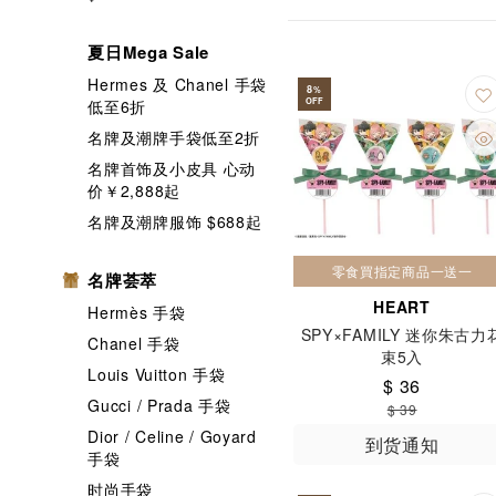
Meito
Mil
夏日Mega Sale
MOUNT GAY
Hermes 及 Chanel 手袋
8
%
Nicolas Feuil
OFF
低至6折
名牌及潮牌手袋低至2折
ORIHIRO
名牌首饰及小皮具 心动
Sabrina
S
价￥2,888起
SHOEI DELI
名牌及潮牌服饰 $688起
SUNTORY
零食買指定商品一送一
名牌荟萃
THE GLEND
HEART
Hermès 手袋
TWO MOON
SPY×FAMILY 迷你朱古力
Chanel 手袋
ＦＵＪＩ Ｓ
束5入
Louis Vuitton 手袋
$ 36
乐天
京都
Gucci / Prada 手袋
$ 39
卡乐B
古
Dior / Celine / Goyard
到货通知
手袋
天王屋
奥
时尚手袋
山內
山榮