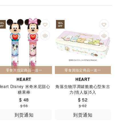
Mogumogu 本鋪
Monster
Morozoff
EIKA
NATORI
Nectar
NESTLE
14
16
%
%
Oh！YOSHIMI
ONOEMAN
ORANDAYA
OFF
OFF
PORO
REMY MARTIN XO
Ribbon
ENJAKUAME
SENSYUAN
okan
Solan de Cabras
SOYJOY
O
THE ARRAN
THE DALMORE
零食買指定商品一送一
零食買指定商品一送一
ANA
TROLLI
TV ASAHI
HEART
HEART
13015
933北苑
Heart Disney 米奇米尼甜心
角落生物浮凋罐脆脆心型朱古
上尾製菓
不二家
中島大祥堂
丸玉
糖果棒
力(情人版)5入
$ 48
$ 52
北見鈴木製菓
北陸製菓
千成堂
南风堂
$ 56
$ 62
大阪前
大和
大盛
大塚製薬
天惠
到货通知
到货通知
品
小宮山製果
小山園
屈臣氏
山芳
本
日清
早川製菓
明輝牌
明治