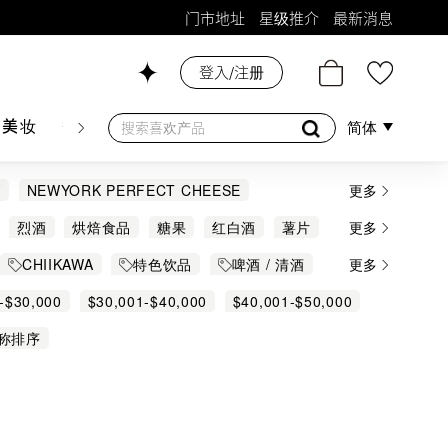
门市地址
星级推介
最新消息
登入/注册
26号铺！
肤美妆
香水香薰
个人护理
母婴护理
游戏及精品
简体
Y
NEWYORK PERFECT CHEESE
更多
Aratama Seika
ASAHI
Atilius
烈酒
烘焙食品
糖果
红白酒
薯片
更多
 TALBOT
CHEERIO
CHEETOS
CHIIKAWA
特色饮品
啤酒 / 清酒
更多
Coke Cola
Coris
DALMORE
所有 Sanrio
玉桂狗
Kuromi
-$30,000
$30,001-$40,000
$40,001-$50,000
Eiko Sky
EIWA
Evian
Fazan
称排序
HEART
Hey! CHIPS
HOEGAARDEN
JURA
KABAYA
Kakudai
KASAWA
YOSEN
Kobayashi Shoji
KURAYOSHI
ACKINLAY'S
Masuya
MD Holding