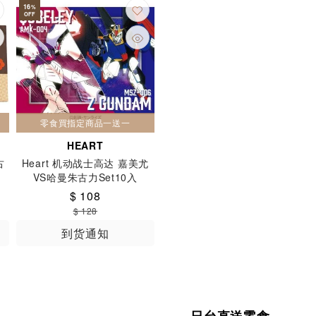
16
%
OFF
和製菓
景田
月季冠
本高砂屋
札幌农学校
果道
柳
樓總本鋪
水動樂
永井製菓
津路
淳。茶舍
淳茶舍
獭祭
玉泉
王老吉
瑜茶舍
瑪魯斯
甘乐糖
白瀧
石屋制菓
神戶茶房
神戶風月堂
神戶日和
神戸茶房
童
芬達
花畑牧場
若鳩
若松屋
菓汁先生
萬代
葡萄適
零食買指定商品一送一
金必氐
金必氏
金澤兼六製菓
鈐木榮光堂
鈴木榮光堂
HEART
咖啡
雪碧
青森果園
靜岡縣產
飛雪
髙島屋
麒麟
古
Heart 机动战士高达 嘉美尤
VS哈曼朱古力Set10入
$ 108
$ 128
到货通知