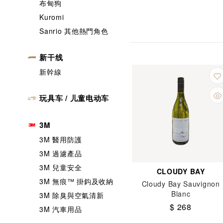
布甸狗
Kuromi
Sanrio 其他熱門角色
新干线
新幹線
玩具车 / 儿童电动车
3M
3M 醫用防護
3M 過濾產品
3M 兒童安全
CLOUDY BAY
3M 無痕™️ 掛鈎及收納
Cloudy Bay Sauvignon
Blanc
3M 除臭與空氣清新
$ 268
3M 汽車用品