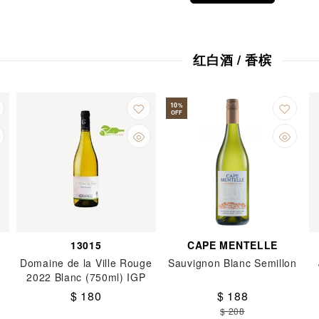
红白酒 / 香槟
10
%
OFF
13015
CAPE MENTELLE
Domaine de la Ville Rouge
Sauvignon Blanc Semillon
2022 Blanc (750ml) IGP
*Bio-dynamic Wine
$ 180
$ 188
$ 208