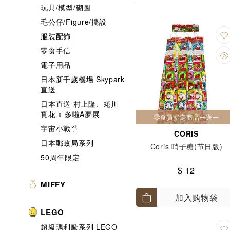
玩具/模型/砌圖
毛公仔/Figure/擺設
服裝配飾
零食手信
電子用品
日本新千歲機場 Skypark
直送
日本直送 村上隆、蜷川
實花 x 多啦A夢展
零食買指定商品一送一
宇宙小戰爭
CORIS
日本郵政局系列
Coris 哨子糖(节日版)
50周年限定
$ 12
MIFFY
加入购物袋
LEGO
超級瑪利歐系列 LEGO