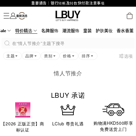
重要通告：银行转帐及转数快付款注意事项
名牌服饰
潮流服饰
童装
护肤美妆
香水香薰
个人护理
母婴护理
游戏及精品玩具
文仪用品
家居生活
电子产品
美食
医药保健
运动与户外用品
购物满HKD500即享免运费！
LBuy获香港知识产权署颁发2026《正版正货承诺》商标
LBuy MEGA SALE 精选名牌手袋及小皮具低至6折
ale
特价精选
Goyard Hobo / Hobo Mini人气限量特别版限时原价低至75折!
名牌服饰
潮流服饰
童装
护肤美妆
香水香薰
LBuy呈献 - Hermès 及 Chanel 手袋及首饰低至6折，立即入手!
在“情人节推介”主题下搜寻
LBuy Nintendo Switch / Nintendo Switch 2 正规商品零售店登陆MOKO 4楼
MOKO 1楼175号铺旗舰店特设名牌Hermès、CHANEL及LV专区！
426号铺！
主题
品牌
类别
价格
排序
选项
情人节推介
LBUY 承诺
购物满HKD500即享
【
2026
正版正货】商
LClub 尊贵礼遇
免费送货上门
标认证