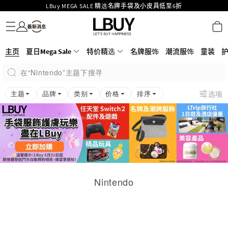
LBuy MEGA SALE 精选名牌手袋及小皮具低至6折
名牌服饰
潮流服饰
童装
护肤美妆
香水香薰
个人护理
母婴护理
游戏及精品玩具
文仪用品
家居生活
电子产品
美食
医药保健
运动与户外用品
Goyard Hobo / Hobo Mini人气限量特别版限时原价低至75折!
LBuy呈献 - Hermès 及 Chanel 手袋及首饰低至6折，立即入手!
LBuy Nintendo Switch / Nintendo Switch 2 正规商品零售店登陆MOKO 4楼
MOKO 1楼175号铺旗舰店特设名牌Hermès、CHANEL及LV专区！
主页
夏日Mega Sale
特价精选
名牌服饰
潮流服饰
童装
426号铺！
重要通告：银行转帐及转数快付款注意事项
在“Nintendo”主题下搜寻
购物满HKD500即享免运费！
LBuy获香港知识产权署颁发2026《正版正货承诺》商标
主题
品牌
类别
价格
排序
选项
Nintendo