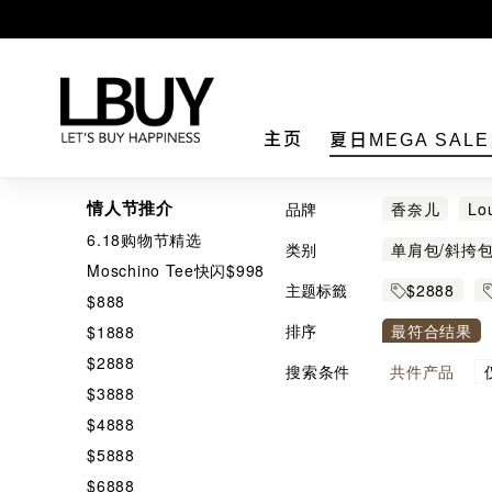
LBuy
主页
夏日MEGA SAL
情人节推介
品牌
香奈儿
Lou
6.18购物节精选
Balenciaga
类别
单肩包/斜挎
Moschino Tee快闪$998
Palm Angels
主题标籤
$2888
$888
Louis Vuit
排序
最符合结果
$1888
$2888
搜索条件
共
件产品
$3888
$4888
$5888
$6888