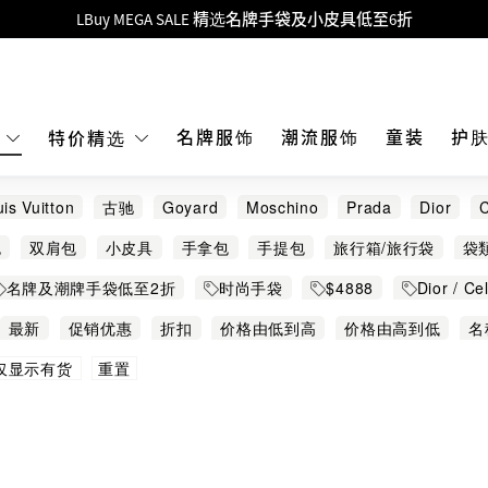
Goyard Hobo / Hobo Mini人气限量特别版限时原价低至75折!
LBuy呈献 - Hermès 及 Chanel 手袋及首饰低至6折，立即入手!
 Nintendo Switch / Nintendo Switch 2 正规商品零售店登陆MOKO 4楼4
MOKO 1楼175号铺旗舰店特设名牌Hermès、CHANEL及LV专区！
名牌服饰
潮流服饰
童装
护
E
特价精选
重要通告：银行转帐及转数快付款注意事项
is Vuitton
古驰
Goyard
Moschino
Prada
Dior
购物满HKD500即享免运费！
Bao Bao Issey Miyake
kate spade
Karl Lagerfeld
Ken
包
双肩包
小皮具
手拿包
手提包
旅行箱/旅行袋
袋
LBuy获香港知识产权署颁发2026《正版正货承诺》商标
Porter
Sacai
The North Face
Thom Browne
Valen
名牌及潮牌手袋低至2折
时尚手袋
$4888
Dior / C
LBuy MEGA SALE 精选名牌手袋及小皮具低至6折
ton 手袋
名牌首饰及小皮具 心动价￥2,888起
迷你手袋
最新
促销优惠
折扣
价格由低到高
价格由高到低
名
重置
仅显示有货