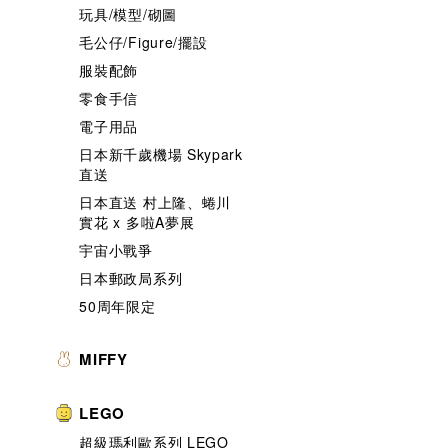
玩具/模型/砌圖
毛公仔/Figure/擺設
服裝配飾
零食手信
電子用品
日本新千歲機場 Skypark
直送
日本直送 村上隆、蜷川
實花 x 多啦A夢展
宇宙小戰爭
日本郵政局系列
50周年限定
MIFFY
LEGO
超級瑪利歐系列 LEGO