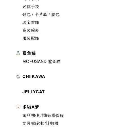
迷你手袋
银包 / 卡片套 / 腰包
珠宝首饰
高级腕表
服装配饰
鲨鱼猫
MOFUSAND 鲨鱼猫
CHIIKAWA
JELLYCAT
多啦A梦
家品/餐具/鬧鐘/掛牆鐘
文具/鎖匙扣/計數機