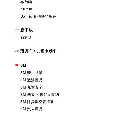
布甸狗
Kuromi
Sanrio 其他熱門角色
新干线
新幹線
玩具车 / 儿童电动车
3M
3M 醫用防護
3M 過濾產品
3M 兒童安全
3M 無痕™️ 掛鈎及收納
3M 除臭與空氣清新
3M 汽車用品