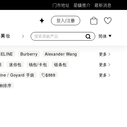
门市地址
星级推介
最新消息
登入/注册
26号铺！
肤美妆
香水香薰
个人护理
母婴护理
游戏及精品
简体
CELINE
Burberry
Alexander Wang
更多
zo
Marc Jacobs
Michael Kors
類
迷你包
钱包/卡包
链条包
更多
tino
eline / Goyard 手袋
$888
更多
Gucci / Prada 手袋
银包 / 卡片套 / 腰包
称排序