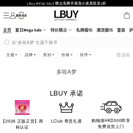
LBuy MEGA SALE 精选名牌手袋及小皮具低至6折
名牌服饰
潮流服饰
童装
护肤美妆
香水香薰
个人护理
母婴护理
游戏及精品玩具
文仪用品
家居生活
电子产品
美食
医药保健
运动与户外用品
Goyard Hobo / Hobo Mini人气限量特别版限时原价低至75折!
LBuy呈献 - Hermès 及 Chanel 手袋及首饰低至6折，立即入手!
LBuy Nintendo Switch / Nintendo Switch 2 正规商品零售店登陆MOKO 4楼
MOKO 1楼175号铺旗舰店特设名牌Hermès、CHANEL及LV专区！
主页
夏日Mega Sale
特价精选
名牌服饰
潮流服饰
童装
426号铺！
重要通告：银行转帐及转数快付款注意事项
在“多啦A梦”主题下搜寻
购物满HKD500即享免运费！
LBuy获香港知识产权署颁发2026《正版正货承诺》商标
主题
品牌
类别
价格
排序
选项
多啦A梦
LBUY 承诺
购物满HKD500即享
【
2026
正版正货】商
LClub 尊贵礼遇
免费送货上门
标认证