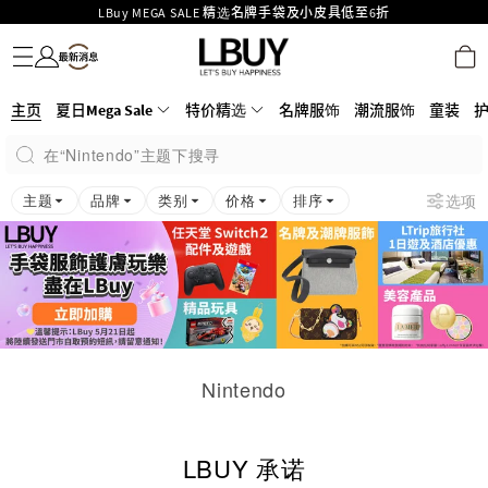
LBuy MEGA SALE 精选名牌手袋及小皮具低至6折
名牌服饰
潮流服饰
童装
护肤美妆
香水香薰
个人护理
母婴护理
游戏及精品玩具
文仪用品
家居生活
电子产品
美食
医药保健
运动与户外用品
Goyard Hobo / Hobo Mini人气限量特别版限时原价低至75折!
LBuy呈献 - Hermès 及 Chanel 手袋及首饰低至6折，立即入手!
LBuy Nintendo Switch / Nintendo Switch 2 正规商品零售店登陆MOKO 4楼
MOKO 1楼175号铺旗舰店特设名牌Hermès、CHANEL及LV专区！
主页
夏日Mega Sale
特价精选
名牌服饰
潮流服饰
童装
426号铺！
重要通告：银行转帐及转数快付款注意事项
在“Nintendo”主题下搜寻
购物满HKD500即享免运费！
LBuy获香港知识产权署颁发2026《正版正货承诺》商标
主题
品牌
类别
价格
排序
选项
Nintendo
LBUY 承诺