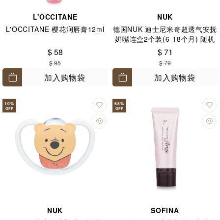
L'OCCITANE
NUK
L'OCCITANE 樱花润唇膏12ml
德国NUK 迪士尼米奇超透气安抚
奶嘴连盒2个装(6-18个月) 随机
款式
$ 58
$ 71
$ 95
$ 79
加入购物袋
加入购物袋
10
%
68
%
OFF
OFF
NUK
SOFINA