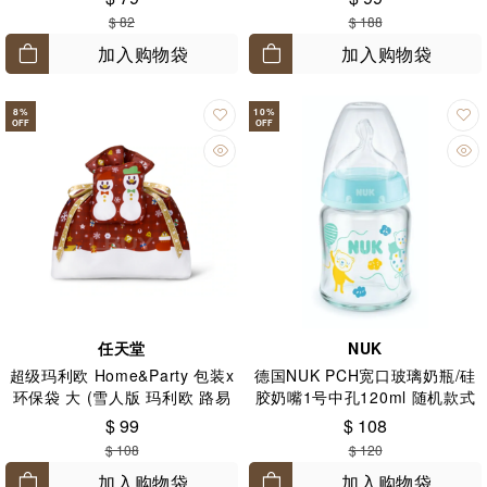
$ 82
$ 188
加入购物袋
加入购物袋
8
%
10
%
OFF
OFF
任天堂
NUK
超级玛利欧 Home&Party 包装x
德国NUK PCH宽口玻璃奶瓶/硅
环保袋 大 (雪人版 玛利欧 路易
胶奶嘴1号中孔120ml 随机款式
吉)
$ 99
$ 108
$ 108
$ 120
加入购物袋
加入购物袋