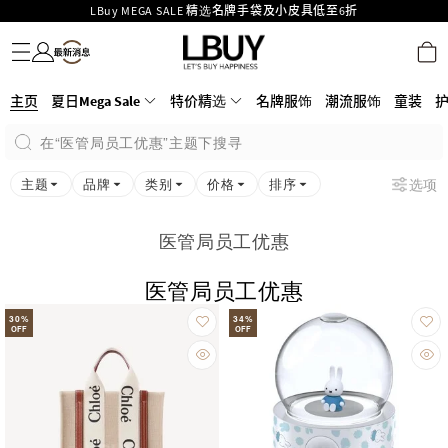
Goyard Hobo / Hobo Mini人气限量特别版限时原价低至75折!
名牌服饰
潮流服饰
童装
护肤美妆
香水香薰
个人护理
母婴护理
游戏及精品玩具
文仪用品
家居生活
电子产品
美食
医药保健
运动与户外用品
LBuy呈献 - Hermès 及 Chanel 手袋及首饰低至6折，立即入手!
LBuy Nintendo Switch / Nintendo Switch 2 正规商品零售店登陆MOKO 4楼
MOKO 1楼175号铺旗舰店特设名牌Hermès、CHANEL及LV专区！
426号铺！
重要通告：银行转帐及转数快付款注意事项
主页
夏日Mega Sale
特价精选
名牌服饰
潮流服饰
童装
购物满HKD500即享免运费！
在“医管局员工优惠”主题下搜寻
LBuy获香港知识产权署颁发2026《正版正货承诺》商标
主题
品牌
类别
价格
排序
选项
医管局员工优惠
医管局员工优惠
30
%
34
%
OFF
OFF