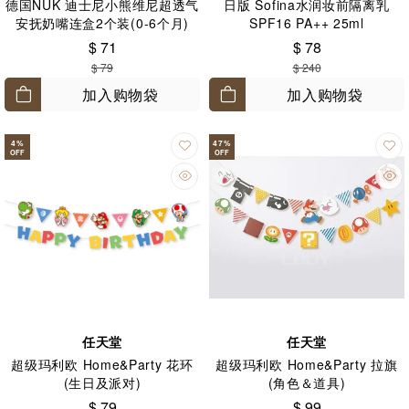
德国NUK 迪士尼小熊维尼超透气
日版 Sofina水润妆前隔离乳
安抚奶嘴连盒2个装(0-6个月)
SPF16 PA++ 25ml
$ 71
$ 78
$ 79
$ 240
加入购物袋
加入购物袋
4
%
47
%
OFF
OFF
任天堂
任天堂
超级玛利欧 Home&Party 花环
超级玛利欧 Home&Party 拉旗
(生日及派对)
(角色＆道具)
$ 79
$ 99