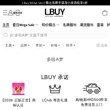
LBuy MEGA SALE 精选名牌手袋及小皮具低至6折
名牌服饰
潮流服饰
童装
护肤美妆
香水香薰
个人护理
母婴护理
游戏及精品玩具
文仪用品
家居生活
电子产品
美食
医药保健
运动与户外用品
Goyard Hobo / Hobo Mini人气限量特别版限时原价低至75折!
LBuy呈献 - Hermès 及 Chanel 手袋及首饰低至6折，立即入手!
LBuy Nintendo Switch / Nintendo Switch 2 正规商品零售店登陆MOKO 4楼
MOKO 1楼175号铺旗舰店特设名牌Hermès、CHANEL及LV专区！
主页
夏日Mega Sale
特价精选
名牌服饰
潮流服饰
童装
426号铺！
重要通告：银行转帐及转数快付款注意事项
在“多啦A梦”主题下搜寻
购物满HKD500即享免运费！
LBuy获香港知识产权署颁发2026《正版正货承诺》商标
主题
品牌
类别
价格
排序
选项
多啦A梦
LBUY 承诺
购物满HKD500即享
【
2026
正版正货】商
LClub 尊贵礼遇
免费送货上门
标认证