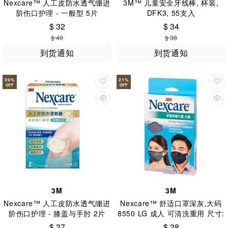
Nexcare™ 人工皮防水透气绷进
3M™ 儿童安全牙线棒, 杯装,
阶伤口护理 - 一般型 5片
DFK3, 55支入
$ 32
$ 34
$ 40
$ 38
到货通知
到货通知
20
%
21
%
OFF
OFF
3M
3M
Nexcare™ 人工皮防水透气绷进
Nexcare™ 舒适口罩深灰,大码
阶伤口护理 - 膝盖与手肘 2片
8550 LG 成人 可清洗重用 尺寸:
26 x 16.5 (+-0.5)cm
$ 37
$ 38