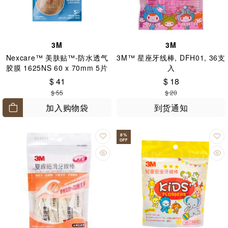
3M
3M
Nexcare™ 美肤贴™-防水透气
3M™ 星座牙线棒, DFH01, 36支
胶膜 1625NS 60 x 70mm 5片
入
$ 41
$ 18
$ 55
$ 20
加入购物袋
到货通知
8
%
OFF