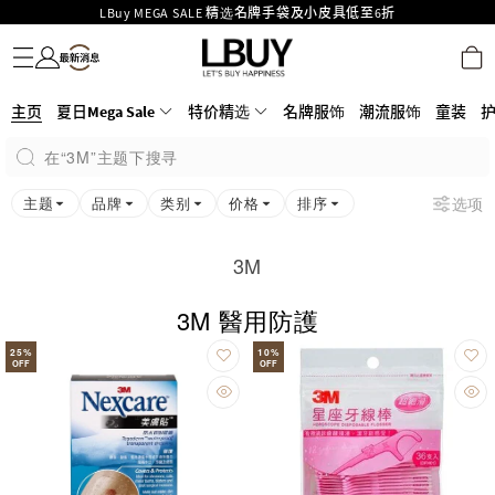
LBuy MEGA SALE 精选名牌手袋及小皮具低至6折
名牌服饰
潮流服饰
童装
护肤美妆
香水香薰
个人护理
母婴护理
游戏及精品玩具
文仪用品
家居生活
电子产品
美食
医药保健
运动与户外用品
Goyard Hobo / Hobo Mini人气限量特别版限时原价低至75折!
LBuy呈献 - Hermès 及 Chanel 手袋及首饰低至6折，立即入手!
LBuy Nintendo Switch / Nintendo Switch 2 正规商品零售店登陆MOKO 4楼
MOKO 1楼175号铺旗舰店特设名牌Hermès、CHANEL及LV专区！
426号铺！
主页
夏日Mega Sale
特价精选
名牌服饰
潮流服饰
童装
重要通告：银行转帐及转数快付款注意事项
在“3M”主题下搜寻
购物满HKD500即享免运费！
LBuy获香港知识产权署颁发2026《正版正货承诺》商标
主题
品牌
类别
价格
排序
选项
3M
3M 醫用防護
25
%
10
%
OFF
OFF