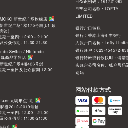
FPS识别码：161721063
FPS公司名称：LOFTY
LIMITED
角 MOKO 新世纪广场旗舰店
新世纪广场1楼175号舖(L1 顾
银行户口转账
旁边)
银行 : 香港上海汇丰银行
期一至四: 12:00 - 21:00
众假期: 11:30-21:30
入账户口名称 : Lofty Limite
银行账户 : 023-454572-83
ndo Switch / Nintendo
2 正规商品零售店
银行转帐或转数快时：请清
O新世纪广场4楼426号舖
实账户公司名称、账户号码
星期一至日及公众假期 12:00 -
别码
网站付款方式
LDeluxe 元朗形点1期
2楼2012-2019号舖
期一至四: 12:00 - 21:00
众假期: 11:30-21:30
芳精品店