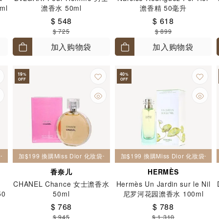
ml
澹香水 50ml
澹香精 50毫升
$ 548
$ 618
$ 725
$ 899
加入购物袋
加入购物袋
19
40
%
%
OFF
OFF
妝袋一個
加$199 換購Miss Dior 化妝袋一個
加$199 換購Miss Dior 化妝袋一個
香奈儿
HERMÈS
CHANEL Chance 女士澹香水
Hermès Un Jardin sur le Nil
50
50ml
尼罗河花园澹香水 100ml
$ 768
$ 788
$ 945
$ 1,310