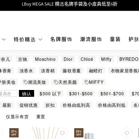
Goyard Hobo / Hobo Mini人气限量特别版限时原价低至75折!
LBuy呈献 - Hermès 及 Chanel 手袋及首饰低至6折，立即入手!
 Nintendo Switch / Nintendo Switch 2 正规商品零售店登陆MOKO 4楼4
MOKO 1楼175号铺旗舰店特设名牌Hermès、CHANEL及LV专区！
名牌服饰
潮流服饰
童装
护
E
特价精选
重要通告：银行转帐及转数快付款注意事项
香奈儿
古驰
Moschino
Dior
Chloé
Miffy
BYREDO
购物满HKD500即享免运费！
U BEAUTÉ
Clarity Blend
DIPTYQUE
GIORGIO ARMANI
体香膏
淡香水
淡香精
藤枝香薰
融蜡灯
衣物家居香氛
LBuy获香港知识产权署颁发2026《正版正货承诺》商标
6 Maison Margiela
Moody Mood
Narciso Rodriguez
Pe
香薰机
香薰蜡烛
护肤美妆
潮流美妝
天然美颜
MIFFY
LBuy MEGA SALE 精选名牌手袋及小皮具低至6折
SL
确认
$300 以下
$301-$500
$501-$700
$7
最新
促销优惠
折扣
价格由低到高
价格由高到低
名
重置
仅显示有货
37
23
%
%
OFF
OFF