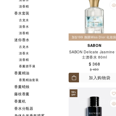
淡香精
香水套装
古龙水
淡香水
淡香精
加$199 換購Miss Dior 化
迷你香水
SABON
古龙水
SABON Delicate Jasmine
淡香水
士澹香水 80ml
淡香精
$ 368
香薰搓手液
$ 480
香薰精油
加入购物袋
香熏精油套装
香薰蜡烛
19
%
藤枝香薰
OFF
香薰机
香水分瓶器
身体头发香氛喷雾