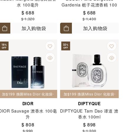
水 100毫升
Gardenia 栀子花澹香精 100
毫升
$ 688
$ 688
$ 1,320
$ 1,430
加入购物袋
加入购物袋
18
32
%
%
OFF
OFF
加$199 換購Miss Dior 化妝袋一個
加$199 換購Miss Dior 化妝袋一個
DIOR
DIPTYQUE
DIOR Sauvage 澹香水 100毫
DIPTYQUE Tam Dao 谭道 澹
升
香水 100ml
$ 808
$ 898
$ 990
$ 1,330