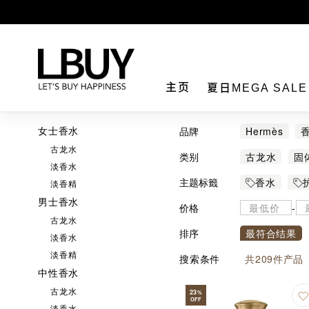
LBuy
主页
夏日MEGA SAL
女士香水
品牌
Hermès
古龙水
CLÉ DE PEA
类别
古龙水
固
淡香水
Loewe
MM
香熏精油套装
主题标籤
香水
淡香精
Versace
Y
男士香水
价格
-
古龙水
排序
最符合结果
淡香水
淡香精
搜索条件
共
209
件产品
中性香水
古龙水
23
%
OFF
淡香水