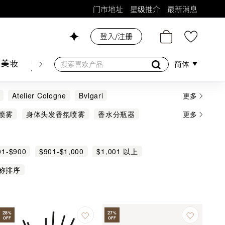
门市地址
星级推介
最新消息
登入/注册
26号铺！
肤美妆
香水香薰
个人护理
母婴护理
游戏及精品
简体
Atelier Cologne
Bvlgari
更多
iHYGGE
JO MALONE
LE LABO
喷雾
身体头发香氛喷雾
香水分瓶器
更多
nhaligon's
SABON
TOM FORD
01-$900
$901-$1,000
$1,001 以上
称排序
28
27
%
%
OFF
OFF