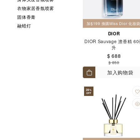
衣物家居香氛喷雾
固体香膏
加$199 換購Miss Dior 化
融蜡灯
DIOR
DIOR Sauvage 澹香精 6
升
$ 688
$ 850
加入购物袋
28
%
OFF