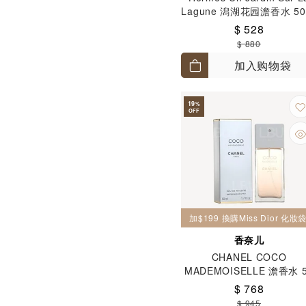
Lagune 潟湖花园澹香水 50
$ 528
$ 880
加入购物袋
19
%
OFF
加$199 換購Miss Dior 化
香奈儿
CHANEL COCO
MADEMOISELLE 澹香水 
毫升
$ 768
$ 945