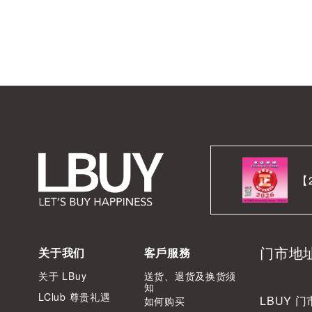
【
门市地
关于我们
客戶服務
关于 LBuy
送货、退货及换货须
知
LClub 尊贵礼遇
LBUY 门
如何购买