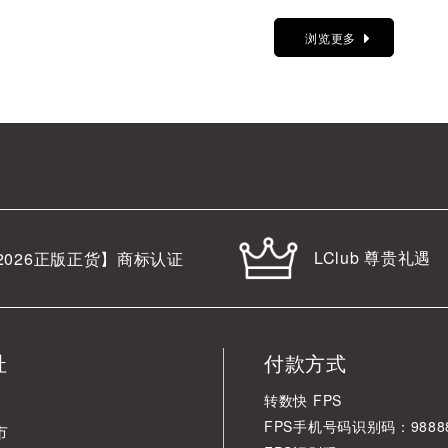
浏览更多
LClub 尊贵礼遇
2026
正版正货】商标认证
址
付款方式
转数快 FPS
FPS手机号码识别码：98888
市