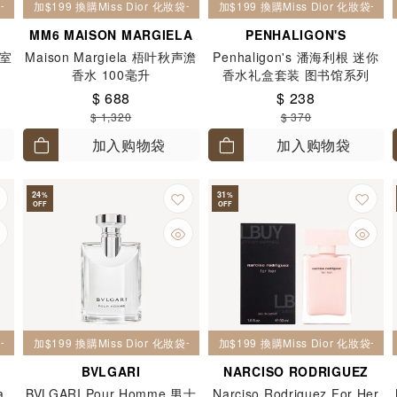
妝袋一個
加$199 換購Miss Dior 化妝袋一個
加$199 換購Miss Dior 化妝袋一個
MM6 MAISON MARGIELA
PENHALIGON'S
满室
Maison Margiela 梧叶秋声澹
Penhaligon's 潘海利根 迷你
香水 100毫升
香水礼盒套装 图书馆系列
(EDPx6, EDTx4) 2毫升 x 10
$ 688
$ 238
$ 1,320
$ 370
加入购物袋
加入购物袋
24
31
%
%
OFF
OFF
妝袋一個
加$199 換購Miss Dior 化妝袋一個
加$199 換購Miss Dior 化妝袋一個
BVLGARI
NARCISO RODRIGUEZ
a
BVLGARI Pour Homme 男士
Narciso Rodriguez For Her