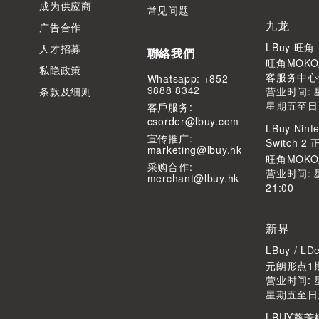
成为供应商
常见问题
九龙
广告合作
LBuy 旺
人才招募
聯絡我們
旺角MOKO
私隐政策
客服务中心
Whatsapp: +852
9888 8342
条款及细则
营业时间: 星
星期五至日及公
客⼾服务:
csorder@lbuy.com
LBuy Ninte
宣传推广:
Switch 
marketing@lbuy.hk
旺角MOK
采购合作:
营业时间: 
merchant@lbuy.hk
21:00
新界
LBuy / 
元朗形点1期
营业时间: 星
星期五至日及公
LBUY葵