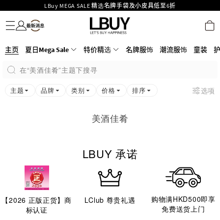
LBuy MEGA SALE 精选名牌手袋及小皮具低至6折
名牌服饰
潮流服饰
童装
护肤美妆
香水香薰
个人护理
母婴护理
游戏及精品玩具
文仪用品
家居生活
电子产品
美食
医药保健
运动与户外用品
Goyard Hobo / Hobo Mini人气限量特别版限时原价低至75折!
LBuy呈献 - Hermès 及 Chanel 手袋及首饰低至6折，立即入手!
LBuy Nintendo Switch / Nintendo Switch 2 正规商品零售店登陆MOKO 4楼
MOKO 1楼175号铺旗舰店特设名牌Hermès、CHANEL及LV专区！
主页
夏日Mega Sale
特价精选
名牌服饰
潮流服饰
童装
426号铺！
重要通告：银行转帐及转数快付款注意事项
在“美酒佳肴”主题下搜寻
购物满HKD500即享免运费！
LBuy获香港知识产权署颁发2026《正版正货承诺》商标
主题
品牌
类别
价格
排序
选项
美酒佳肴
LBUY 承诺
购物满HKD500即享
【
2026
正版正货】商
LClub 尊贵礼遇
免费送货上门
标认证