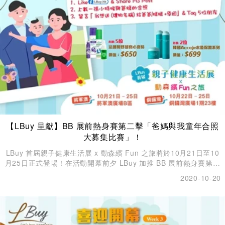
【LBuy 呈獻】BB 展前熱身賽第二擊「爸媽與我童年合照
大募集比賽」！
LBuy 首屆親子健康生活展 x 動森繽 Fun 之旅將於10月21日至10
月25日正式登場！在活動開幕前夕 LBuy 加推 BB 展前熱身賽第二
擊，舉辦「爸媽與我童年合照大募集比賽」與大家一起歡慶BB展！
2020-10-20
爸爸媽媽日常工作已經很辛苦，回到家裡還要照顧我們，真的是1
年365日都身心疲累，所以 LBuy 特別準備了兩款禮物送給大家的
爸媽！只需要分享您小時候與爸媽的合照，就有機會獲得價值
$699 的法