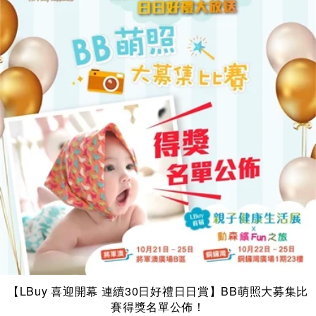
【LBuy 喜迎開幕 連續30日好禮日日賞】BB萌照大募集比
賽得獎名單公佈！