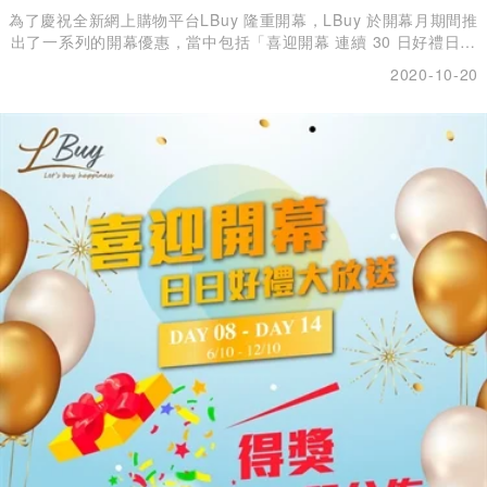
為了慶祝全新網上購物平台LBuy 隆重開幕，LBuy 於開幕月期間推
出了一系列的開幕優惠，當中包括「喜迎開幕 連續 30 日好禮日日
賞」，開幕月連續 30 日都會舉辦送好禮活動！ 第三週的BB萌照
2020-10-20
大募集比賽已經結束，而LBuy編輯部亦已經選出了合共7位可愛的
參選者，現在立即公佈！