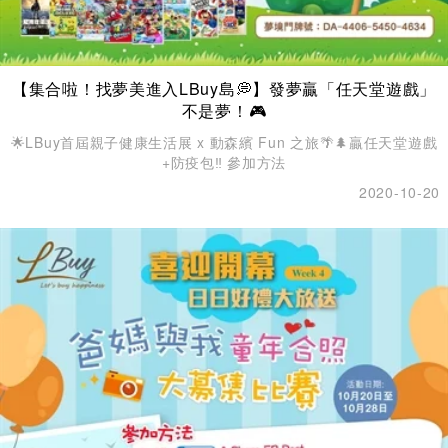
【集合啦！找夢美進入LBuy島💭】發夢贏「任天堂遊戲」
不是夢！🎮
🌟LBuy首屆親子健康生活展 x 動森繽 Fun 之旅🌴🌲贏任天堂遊戲
+防疫包‼️ 參加方法
2020-10-20