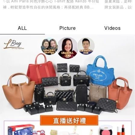
✨以 Ami Paris 同色浮飾心心 T-shirt 配搭 Kenzo 牛仔短
盛夏來臨，是時候
褲，輕鬆塑造率性自在的休閒風格；再搭配經典 BB
牌女裝新品，以
Monogram 背囊，兼顧實用收納與時尚品味，無論是機場
造型美學，讓您
造型、城市漫遊，還是週末度假都同樣合適。配襯 Y-3
Stripes Cap及 MMY 低幫帆布鞋，為整體造型注入活力氣
ALL
Picture
Videos
息，輕鬆展現不費力的時尚魅力。