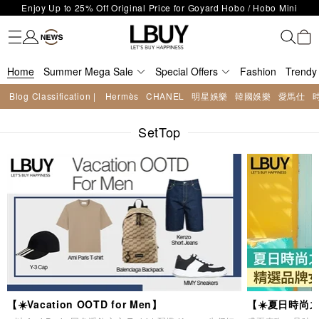
LBuy Exclusive : Hermès / Chanel handbags and jewellery up to 40%
Fashion
Trendy brand
Kidswear
Beauty
Fragrance
Personal Care
Mother Care & Baby
Games and fine toys
Stationery
Home Living
Electronics
Food
Health Care
Outdoor
LBuy Nintendo Switch / Nintendo Switch 2 Official Product Retail Store
off—shop now!
The 10,000 feet flagship store with Hermès、CHANEL and LV areas at
is now open at Shop 426, Level 4, MOKO！
Important Notice: Prevent Fraud for Bank Transfer & FPS
MOKO shop 175, 1/F!
Home
Summer Mega Sale
Free Delivery over HKD500!
Special Offers
Fashion
Trendy
LBuy receives Hong Kong IPD's 2026 'No Fakes Pledge' mark.
Blog Classification |
Hermès
CHANEL
明星娛樂
韓國娛樂
愛馬仕
LBuy MEGA SALE: Up to 40% OFF Selected Designer Bags and Small
Enjoy Up to 25% Off Original Price for Goyard Hobo / Hobo Mini
Leather Goods!
SetTop
Limited Edition!
【☀️Vacation OOTD for Men】
【☀️夏日時尚