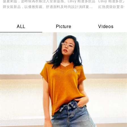
盛夏來臨，是時候為衣櫥注入全新靈感。LBuy 精選多款品
LBuy 精選多
牌女裝新品，以優雅剪裁、舒適面料及時尚設計演繹夏日
紅熱賣袋款驚喜優
造型美學，讓您輕鬆展現自信魅力與個人風格✨
逸品，輕鬆打造專
ALL
Picture
Videos