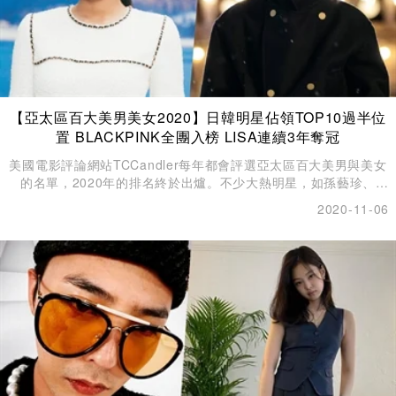
【亞太區百大美男美女2020】日韓明星佔領TOP10過半位
置 BLACKPINK全團入榜 LISA連續3年奪冠
美國電影評論網站TCCandler每年都會評選亞太區百大美男與美女
的名單，2020年的排名終於出爐。不少大熱明星，如孫藝珍、
IU、石原聰美（石原里美）、山下智久、玄彬等通通榜上有名。
2020-11-06
EXO成員幾乎全員上榜，Sehun（世勳）的排名跟去年一樣名列2
位，其隊友亦排名頭10。而毫無疑問地，紅遍全球的BLACKPINK
全團入選，更排行在頭10名的位置，成為今年度的大贏家！ 圖片
來源：Twitter@