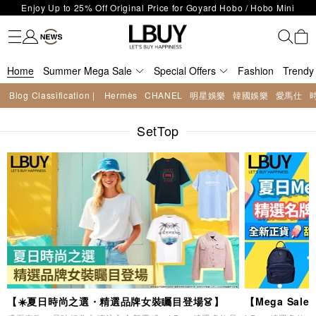
LBuy Exclusive : Hermès / Chanel handbags and jewellery up to 40%
Fashion
Trendy brand
Kidswear
Beauty
Fragrance
Personal Care
Mother Care & Baby
Games and fine toys
Stationery
Home Living
Electronics
Food
Health Care
Outdoor
LBuy Nintendo Switch / Nintendo Switch 2 Official Product Retail Store
off—shop now!
The 10,000 feet flagship store with Hermès、CHANEL and LV areas at
is now open at Shop 426, Level 4, MOKO！
Important Notice: Prevent Fraud for Bank Transfer & FPS
MOKO shop 175, 1/F!
Home
Summer Mega Sale
Free Delivery over HKD500!
Special Offers
Fashion
Trendy
LBuy receives Hong Kong IPD's 2026 'No Fakes Pledge' mark.
Blog Classification |
Hermès
CHANEL
明星娛樂
韓國娛樂
愛馬仕
LBuy MEGA SALE: Up to 40% OFF Selected Designer Bags and Small
Enjoy Up to 25% Off Original Price for Goyard Hobo / Hobo Mini
Leather Goods!
SetTop
Limited Edition!
【☀️夏日時尚之選・精選品牌女裝矚目登場👗】
【Mega Sa