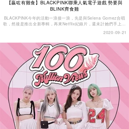
【贏咗有雞食】BLACKPINK聯乘人氣電子遊戲 勢要與
BLINK齊食雞
BLACKPINK今年的活動一浪接一浪，先是與Selena Gomez合唱
歌，然後是推出全新專輯，再來Netflix紀錄片， 還未計她們手上多
個代言、雜誌封面等等，如今還爆出她們將會與《絕地求生》手機
2020-09-21
版（PUBGM）聯乘。PUBGM透過社交平台公開了一系列
BLACKPINK的照片，迅即引起大眾注意！