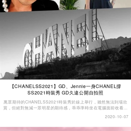
【CHANELSS2021】GD、Jennie一身CHANEL撐
SS2021時裝秀 GD久違公開自拍照
萬眾期待的CHANELSS2021時裝秀於線上舉行，雖然無法到場欣
賞，但絕對無減一眾明星的期待感，乖乖準時坐在電腦面前收看。
時裝秀舉行同時，CHANEL官方Instagram也上傳了BigBang隊長
2020-10-07
G-Dragon、BLACKPINK Jennie、桂綸鎂、Kristen Stewart等人
的祝賀影片，G- Dragon的出現引來了各國V.I.P.的「尖叫聲」。