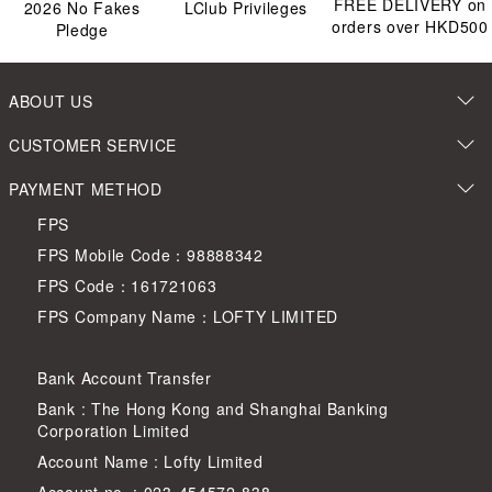
FREE DELIVERY on
2026
No Fakes
LClub Privileges
orders over HKD500
Pledge
ABOUT US
CUSTOMER SERVICE
PAYMENT METHOD
FPS
FPS Mobile Code：98888342
FPS Code：161721063
FPS Company Name：LOFTY LIMITED
Bank Account Transfer
Bank : The Hong Kong and Shanghai Banking
Corporation Limited
Account Name : Lofty Limited
Account no. : 023-454572-838