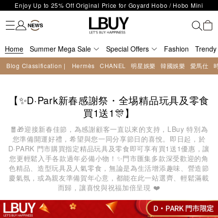
Enjoy Up to 25% Off Original Price for Goyard Hobo / Hobo Mini
Fashion
Trendy brand
Kidswear
Beauty
Fragrance
Personal Care
Mother Care & Baby
Games and fine toys
Stationery
Home Living
Electronics
Food
Health Care
Outdoor
LBuy Exclusive : Hermès / Chanel handbags and jewellery up to 40%
Limited Edition!
LBuy Nintendo Switch / Nintendo Switch 2 Official Product Retail Store
off—shop now!
The 10,000 feet flagship store with Hermès、CHANEL and LV areas at
is now open at Shop 426, Level 4, MOKO！
Home
Important Notice: Prevent Fraud for Bank Transfer & FPS
Summer Mega Sale
MOKO shop 175, 1/F!
Special Offers
Fashion
Trendy
Free Delivery over HKD500!
Blog Classification |
Hermès
CHANEL
明星娛樂
韓國娛樂
愛馬仕
LBuy receives Hong Kong IPD's 2026 'No Fakes Pledge' mark.
LBuy MEGA SALE: Up to 40% OFF Selected Designer Bags and Small
Leather Goods!
【✨D·Park新春感謝祭・全埸精品玩具及零食
買1送1🎊】
🧧🎁迎接新春佳節，為感謝顧客一直以來的支持，LBuy 特別為
您準備開運好禮，希望與您一同分享節日的喜悅。即日起，於
D·PARK 門市購買指定精品玩具及零食即可享有買1送1優惠，讓
您更輕鬆入手各款過年必備小物！✨門市匯集多款深受歡迎的角
色精品、造型玩具及人氣零食，無論是為生活增添趣味、營造節
慶氣氛，或為親友準備賀年心意，都能在此一站選齊、輕鬆滿載
而歸，讓喜悅與祝福加倍呈現 ❤️