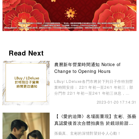
Read Next
農曆新年營業時間通知 Notice of
Change to Opening Hours
LBuy/ LDeluxe各門市將於下列日子作特別營
業時間安排： 22/1 年初一至24/1 年初三；部
分門市 22/1 年初一至24/1 年初三休息，
25/1（三）年初四啟市
2023-01-20 17:14:31
【《愛的迫降》名場面重現】玄彬、孫藝
真認愛後首次合體拍廣告 於鏡頭前甜蜜
放閃
孫藝真、玄彬的深情對望好令人心動！