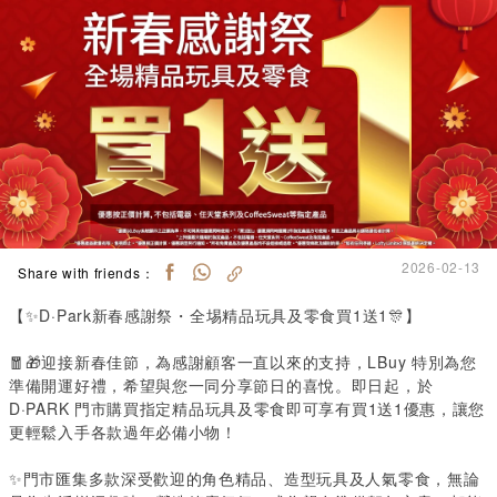
2026-02-13
Share with friends：
【✨
D·Park
新春感謝祭・全埸精品玩具及零食買
1
送
1
🎊】
🧧🎁迎接新春佳節，為感謝顧客一直以來的支持，
LBuy
特別為您
準備開運好禮，希望與您一同分享節日的喜悅。即日起，於
D
·
PARK
門市購買指定精品玩具及零食即可享有買
1
送
1
優惠，讓您
更輕鬆入手各款過年必備小物！
✨門市匯集多款深受歡迎的角色精品、造型玩具及人氣零食，無論