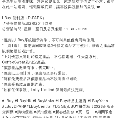
是為生活增添趣味、營造節慶氣氛，或為親友準備賀年心意，都能
在此一站選齊、輕鬆滿載而歸，讓喜悅與祝福加倍呈現 ❤️
LBuy
便利店（
D
·
PARK
）
📍荃灣愉景新城
2
樓
2011
號舖
⏰營業時間
:
星期一至日及公眾假期
11:30 - 20:30
*
優惠以
LBuy
系統顯示為準，不可與其他優惠同時使用。
*
「買
1
送
1
」優惠須同時選購
2
件指定產品方可使用，贈送之產品將
以價格最低者計算。
*
上列優惠只適用於指定產品，不包括電器、任天堂系列、
CoffeeSweat
及指定產品。
*
優惠產品數量有限，售完即止。
*
優惠以正價計算，優惠期至另行通知。
*
所有免費產品及優惠產品均不設退換或退款。
*
優惠受條款及細則約束。
*
如有任何爭議，
Lofty Limited
保留最終決定權。
#LBuy #LBuyHK #LBuyMoko #LBuy精品主題店 #LBuyYoho
#LBuyDPARK#LBuyCentral #DGGbyLBUY扭蛋站 #2026正版正
貨商標 #購物優惠 #折扣優惠 #新春感謝祭 #買一送一 #期間限定
#Dpark門市限定 #精品 #玩具 #玩具迷必到 #零食控 #新年優惠