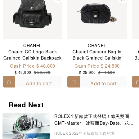
CHANEL
CHANEL
Chanel CC Logo Black
Chanel Camera Bag in
Grained Calfskin Backpack
Black Grained Calfskin
Bu
AS4399
Shoulder Bag AP3998
Cash Price $ 48,800
Cash Price $ 24,800
$ 49,900
$ 58,800
$ 25,900
$ 41,500
Add to cart
Add to cart
Read Next
ROLEX全新錶款正式登場！綠黑雙圈
GMT-Master、冰藍面Day-Date、花卉
錶面Datejust成矚目焦點
ROLEX 2022年全新錶款正式登場！