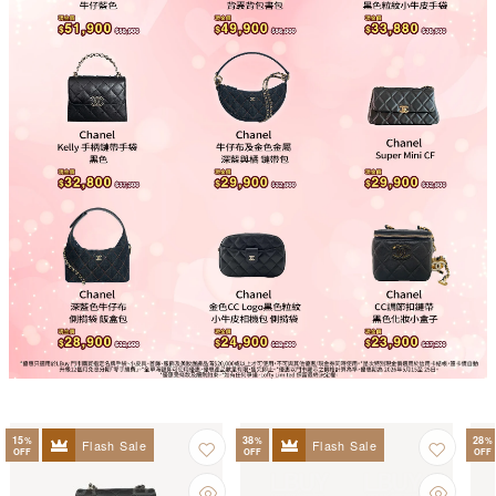
15
38
28
%
%
%
Flash Sale
Flash Sale
OFF
OFF
OFF