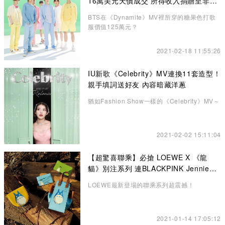
16萬美元天價成交 所得收入捐贈至非牟
利機構
BTS在《Dynamite》MV裡所穿的糖果色打歌
服價值125萬元？
2021-02-18 11:55:26
IU新歌《Celebrity》MV連換11套造型！
親手填詞送好友 內容暗藏洋蔥
猶如Fashion Show一樣的《Celebrity》MV～
2021-02-02 15:11:04
【超驚喜聯乘】必搶 LOEWE X 《龍
貓》別注系列 連BLACKPINK Jennie也
悄悄入手了！
LOEWE最新登場的聯乘系列超震撼！
2021-01-14 17:05:12