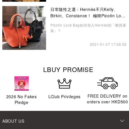
日常隨性之選：Hermès不只Kelly、
Birkin、Constance！ 極簡Picotin Lock
水桶包讓你愛不釋手
Picotin Lock Bag如何加入Hermès的「斷貨家
族」？
2021-01-07 17:36:02
LBUY PROMISE
FREE DELIVERY on
2026
No Fakes
LClub Privileges
orders over HKD500
Pledge
ABOUT US