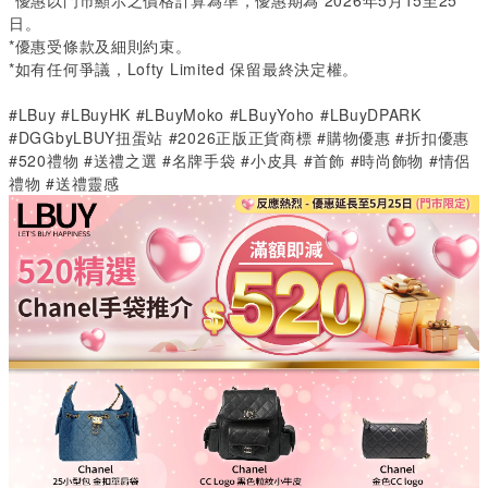
*
優惠以門市顯示之價格計算為準，優惠期為
2026
年
5
月
15
至
25
日。
*
優惠受條款及細則約束。
*
如有任何爭議，
Lofty Limited
保留最終決定權。
#LBuy #LBuyHK #LBuyMoko #LBuyYoho #LBuyDPARK
#DGGbyLBUY扭蛋站 #2026正版正貨商標 #購物優惠 #折扣優惠
#520禮物 #送禮之選 #名牌手袋 #小皮具 #首飾 #時尚飾物 #情侶
禮物 #送禮靈感