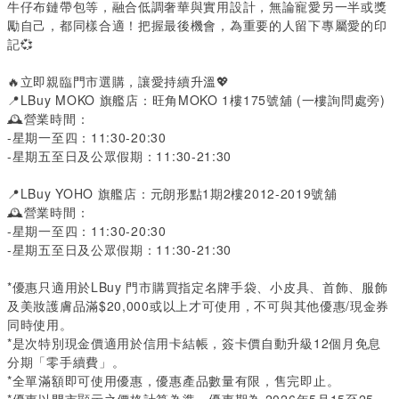
牛仔布鏈帶包等，融合低調奢華與實用設計，無論寵愛另一半或獎
勵自己，都同樣合適！把握最後機會，為重要的人留下專屬愛的印
記💞
🔥立即親臨門市選購，讓愛持續升溫💖
📍
LBuy MOKO
旗艦店：旺角
MOKO 1
樓
175
號舖
(
一樓詢問處旁
)
🕰️營業時間：
-
星期一至四：
11:30-20:30
-
星期五至日及公眾假期：
11:30-21:30
📍
LBuy YOHO
旗艦店：元朗形點
1
期
2
樓
2012-2019
號舖
🕰️營業時間：
-
星期一至四：
11:30-20:30
-
星期五至日及公眾假期：
11:30-21:30
*
優惠只適用於
LBuy
門市購買指定名牌手袋、小皮具、首飾、服飾
及美妝護膚品滿
$20,000
或以上才可使用，不可與其他優惠
/
現金券
同時使用。
*
是次特別現金價適用於信用卡結帳，簽卡價自動升級
12
個月免息
分期「零手續費」。
*
全單滿額即可使用優惠，優惠產品數量有限，售完即止。