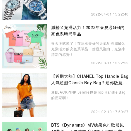
2022-04-01 15:22:40
減齡又充滿活力！2022年春夏必Get的
亮色系時尚單品
春天正式來了！在這樣美好的天氣配搭減齡又
充滿活力的亮色系單品，搶眼又顯白，充滿小
清新的感覺！
2022-03-11 12:22:22
【近期大熱】CHANEL Top Handle Bag
人氣超越Classic Boy Bag？迷你版意想
不到的更高貴、精緻
連BLACKPINK Jennie也是Top Handle Bag
的用家啊！
2021-02-19 17:59:27
BTS《Dynamite》MV糖果色打歌服以