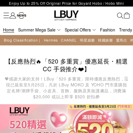
Enjoy Up to 25% Off Original Price for Goyard Hobo / Hobo Mini
Fashion
Trendy brand
Kidswear
Beauty
Fragrance
Personal Care
Mother Care & Baby
Games and fine toys
Stationery
Home Living
Electronics
Food
Health Care
Outdoor
LBuy Exclusive : Hermès / Chanel handbags and jewellery up to 40%
Limited Edition!
LBuy Nintendo Switch / Nintendo Switch 2 Official Product Retail Store
off—shop now!
The 10,000 feet flagship store with Hermès、CHANEL and LV areas at
is now open at Shop 426, Level 4, MOKO！
Home
Important Notice: Prevent Fraud for Bank Transfer & FPS
Summer Mega Sale
MOKO shop 175, 1/F!
Special Offers
Fashion
Trendy
Free Delivery over HKD500!
Blog Classification |
Hermès
CHANEL
明星娛樂
韓國娛樂
愛馬仕
LBuy receives Hong Kong IPD's 2026 'No Fakes Pledge' mark.
LBuy MEGA SALE: Up to 40% OFF Selected Designer Bags and Small
Leather Goods!
【反應熱烈🔥「520 多重賞」優惠延長・精選
CC 手袋推介❤️】
💖感謝大家的支持！LBuy「520 多重賞」限時優惠反應熱烈，🗓️
現已延長至5月25日，凡於 LBuy MOKO 及 YOHO 門市選購指
定名牌/潮牌手袋、小皮具、首飾、服飾及美妝護膚品，消費滿
$20,000 或以上即享 $520 折扣🎁