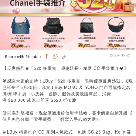
2026-05-21
Share with friends：
【反應熱烈🔥「
520
多重賞」優惠延長・精選
CC
手袋推介❤️】
💖感謝大家的支持！
LBuy
「
520
多重賞」限時優惠反應熱烈，🗓️現
已延長至
5
月
25
日，凡於
LBuy MOKO
及
YOHO
門市選購指定名
牌
/
潮牌手袋、小皮具、首飾、服飾及美妝護膚品，消費
滿
$20,000
或以上即享
$520
折扣🎁
😍同場升級禮遇：現金價適用於信用卡結帳，簽卡價更自動升級
12
個月免息分期「零手續費」，輕鬆入手心儀之選✨
💫LBuy 精選推介
CC
系列人氣款式，包括
CC 25 Bag
、Kelly 及