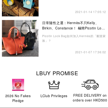
2021-01-14 17:05:12
日常隨性之選：Hermès不只Kelly、
Birkin、Constance！ 極簡Picotin Lock
水桶包讓你愛不釋手
Picotin Lock Bag如何加入Hermès的「斷貨家
族」？
2021-01-07 17:36:02
LBUY PROMISE
FREE DELIVERY on
2026
No Fakes
LClub Privileges
orders over HKD500
Pledge