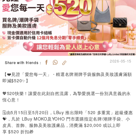
2026-05-15
Share with friends：
【❤️見證「愛您每一天」・精選名牌潮牌手袋服飾及美妝護膚滿額
即減
$520
✨】
💖
520
快樂！讓愛在此刻自然流露，為摯愛挑選一份別具意義的永
恆心意！
🗓️由
5
月
15
日至
5
月
20
日，
LBuy
推出限時「
520
多重賞」超級優惠
💝，凡於
LBuy MOKO
及
YOHO
門市選購指定名牌
/
潮牌手袋、小
皮具、首飾、服飾及美妝護膚品，消費滿
$20,000
或以上即
享
$520
折扣🎁