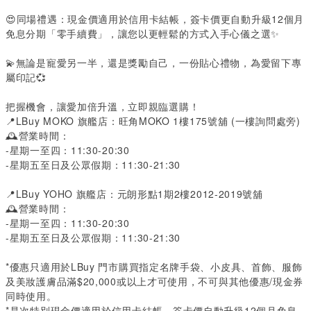
😍同場禮遇：現金價適用於信用卡結帳，簽卡價更自動升級
12
個月
免息分期「零手續費」，讓您以更輕鬆的方式入手心儀之選✨
💫無論是寵愛另一半，還是獎勵自己，一份貼心禮物，為愛留下專
屬印記💞
把握機會，讓愛加倍升溫，立即親臨選購！
📍
LBuy MOKO
旗艦店：旺角
MOKO 1
樓
175
號舖
(
一樓詢問處旁
)
🕰️營業時間：
-
星期一至四：
11:30-20:30
-
星期五至日及公眾假期：
11:30-21:30
📍
LBuy YOHO
旗艦店：元朗形點
1
期
2
樓
2012-2019
號舖
🕰️營業時間：
-
星期一至四：
11:30-20:30
-
星期五至日及公眾假期：
11:30-21:30
*
優惠只適用於
LBuy
門市購買指定名牌手袋、小皮具、首飾、服飾
及美妝護膚品滿
$20,000
或以上才可使用，不可與其他優惠
/
現金券
同時使用。
*
是次特別現金價適用於信用卡結帳，簽卡價自動升級
12
個月免息