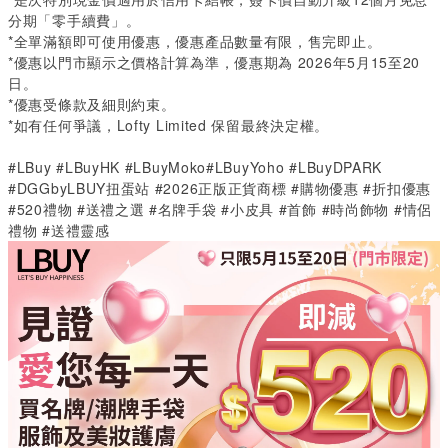
分期「零手續費」。
*
全單滿額即可使用優惠，優惠產品數量有限，售完即止。
*
優惠以門市顯示之價格計算為準，優惠期為
2026
年
5
月
15
至
20
日。
*
優惠受條款及細則約束。
*
如有任何爭議，
Lofty Limited
保留最終決定權。
#LBuy #LBuyHK #LBuyMoko#LBuyYoho #LBuyDPARK
#DGGbyLBUY扭蛋站 #2026正版正貨商標 #購物優惠 #折扣優惠
#520禮物 #送禮之選 #名牌手袋 #小皮具 #首飾 #時尚飾物 #情侶
禮物 #送禮靈感