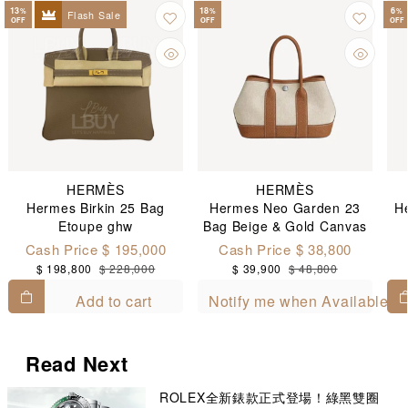
13
18
6
%
%
%
Flash Sale
OFF
OFF
OFF
HERMÈS
HERMÈS
Hermes Birkin 25 Bag
Hermes Neo Garden 23
He
Etoupe ghw
Bag Beige & Gold Canvas
& Leather
Cash Price $ 195,000
Cash Price $ 38,800
$ 198,800
$ 228,000
$ 39,900
$ 48,800
Add to cart
Notify me when Available
Read Next
ROLEX全新錶款正式登場！綠黑雙圈