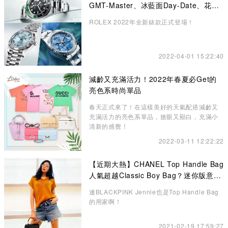
GMT-Master、冰藍面Day-Date、花卉
錶面Datejust成矚目焦點
ROLEX 2022年全新錶款正式登場！
2022-04-01 15:22:40
減齡又充滿活力！2022年春夏必Get的
亮色系時尚單品
春天正式來了！在這樣美好的天氣配搭減齡又
充滿活力的亮色系單品，搶眼又顯白，充滿小
清新的感覺！
2022-03-11 12:22:22
【近期大熱】CHANEL Top Handle Bag
人氣超越Classic Boy Bag？迷你版意想
不到的更高貴、精緻
連BLACKPINK Jennie也是Top Handle Bag
的用家啊！
2021-02-19 17:59:27