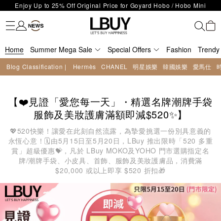
Enjoy Up to 25% Off Original Price for Goyard Hobo / Hobo Mini
Fashion
Trendy brand
Kidswear
Beauty
Fragrance
Personal Care
Mother Care & Baby
Games and fine toys
Stationery
Home Living
Electronics
Food
Health Care
Outdoor
LBuy Exclusive : Hermès / Chanel handbags and jewellery up to 40%
Limited Edition!
LBuy Nintendo Switch / Nintendo Switch 2 Official Product Retail Store
off—shop now!
The 10,000 feet flagship store with Hermès、CHANEL and LV areas at
is now open at Shop 426, Level 4, MOKO！
Important Notice: Prevent Fraud for Bank Transfer & FPS
MOKO shop 175, 1/F!
Home
Summer Mega Sale
Special Offers
Fashion
Trendy
Free Delivery over HKD500!
Blog Classification |
Hermès
CHANEL
明星娛樂
韓國娛樂
愛馬仕
LBuy receives Hong Kong IPD's 2026 'No Fakes Pledge' mark.
LBuy MEGA SALE: Up to 40% OFF Selected Designer Bags and Small
Leather Goods!
【❤️見證「愛您每一天」・精選名牌潮牌手袋
服飾及美妝護膚滿額即減$520✨】
💖520快樂！讓愛在此刻自然流露，為摯愛挑選一份別具意義的
永恆心意！🗓️由5月15日至5月20日，LBuy 推出限時「520 多重
賞」超級優惠💝，凡於 LBuy MOKO及YOHO 門市選購指定名
牌/潮牌手袋、小皮具、首飾、服飾及美妝護膚品，消費滿
$20,000 或以上即享 $520 折扣🎁