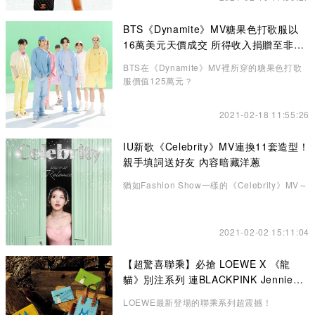
BTS《Dynamite》MV糖果色打歌服以
16萬美元天價成交 所得收入捐贈至非牟
利機構
BTS在《Dynamite》MV裡所穿的糖果色打歌
服價值125萬元？
2021-02-18 11:55:26
IU新歌《Celebrity》MV連換11套造型！
親手填詞送好友 內容暗藏洋蔥
猶如Fashion Show一樣的《Celebrity》MV～
2021-02-02 15:11:04
【超驚喜聯乘】必搶 LOEWE X 《龍
貓》別注系列 連BLACKPINK Jennie也
悄悄入手了！
LOEWE最新登場的聯乘系列超震撼！