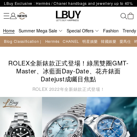
LBuy Nintendo Switch / Nintendo Switch 2 Official Product Retail Store
Fashion
Trendy brand
Kidswear
Beauty
Fragrance
Personal Care
Mother Care & Baby
Games and fine toys
Stationery
Home Living
Electronics
Food
Health Care
Outdoor
The 10,000 feet flagship store with Hermès、CHANEL and LV areas at
is now open at Shop 426, Level 4, MOKO！
Important Notice: Prevent Fraud for Bank Transfer & FPS
MOKO shop 175, 1/F!
Free Delivery over HKD500!
Home
LBuy receives Hong Kong IPD's 2026 'No Fakes Pledge' mark.
Summer Mega Sale
Special Offers
Fashion
Trendy
LBuy MEGA SALE: Up to 40% OFF Selected Designer Bags and Small
Blog Classification |
Hermès
CHANEL
明星娛樂
韓國娛樂
愛馬仕
Enjoy Up to 25% Off Original Price for Goyard Hobo / Hobo Mini
Leather Goods!
LBuy Exclusive : Hermès / Chanel handbags and jewellery up to 40%
Limited Edition!
off—shop now!
ROLEX全新錶款正式登場！綠黑雙圈GMT-
Master、冰藍面Day-Date、花卉錶面
Datejust成矚目焦點
ROLEX 2022年全新錶款正式登場！