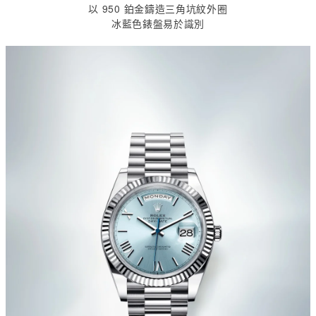
以
950
鉑金鑄造三角坑紋外圈
冰藍色錶盤易於識別