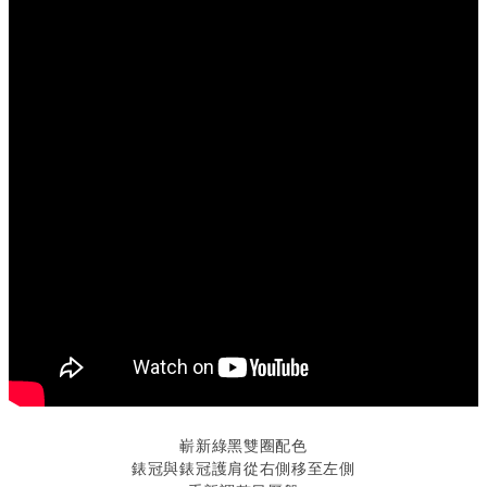
嶄新綠黑雙圈配色
錶冠與錶冠護肩從右側移至左側