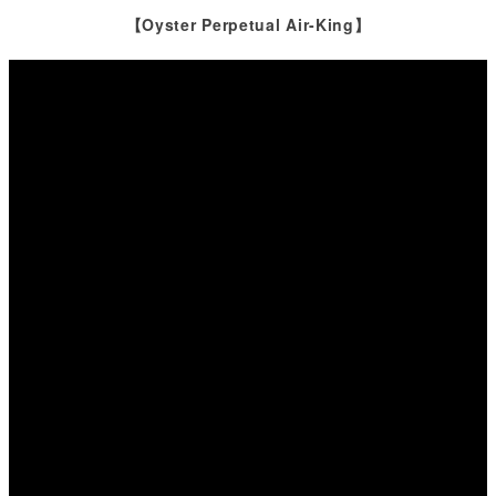
【
Oyster Perpetual Air-King
】