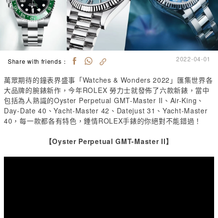
2022-04-01
Share with friends：
萬眾期待的鐘表界盛事「
Watches & Wonders 2022
」匯集世界各
大品牌的腕錶新作，今年
R
OLEX
勞力士
就發佈了六款新錶，當中
包括為人熟識的
Oyster Perpetual
GMT-Master II
、
Air-King
、
Day-Date 40
、
Yacht-Master 42
、
Datejust 31
、
Yacht-Master
40
，每一款都各有特色，鍾情
ROLEX
手錶的你絕對不能錯過！
【Oyster Perpetual GMT-Master II】