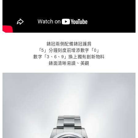
錶冠兩側配備錶冠護肩
「
5
」分鐘刻度前增添數字「
0
」
數字「
3
、
6
、
9
」換上獨有創新物料
錶面清晰易讀、美觀