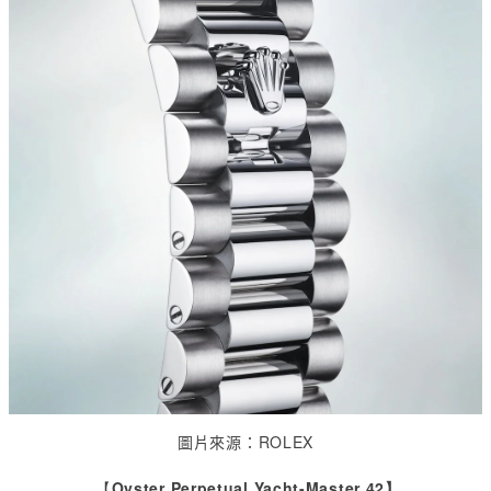
圖片來源：
ROLEX
【
Oyster Perpetual Yacht-Master 42】