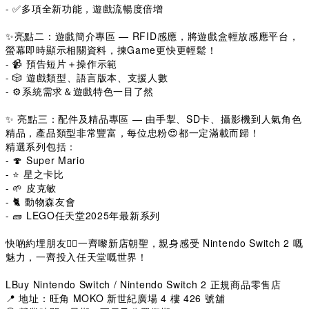
- ✅多項全新功能，遊戲流暢度倍增
✨亮點二：遊戲簡介專區 — RFID感應，將遊戲盒輕放感應平台，
螢幕即時顯示相關資料，揀Game更快更輕鬆！
- 📹 預告短片＋操作示範
- 🎲 遊戲類型、語言版本、支援人數
- ⚙️系統需求＆遊戲特色一目了然
✨ 亮點三：配件及精品專區 — 由手掣、SD卡、攝影機到人氣角色
精品，產品類型非常豐富，每位忠粉😍都一定滿載而歸！
精選系列包括：
- 🍄 Super Mario
- ⭐ 星之卡比
- 🌱 皮克敏
- 🐈 動物森友會
- 🧱 LEGO任天堂2025年最新系列
快啲約埋朋友👯‍♀一齊嚟新店朝聖，親身感受 Nintendo Switch 2 嘅
魅力，一齊投入任天堂嘅世界！
LBuy Nintendo Switch / Nintendo Switch 2 正規商品零售店
📍 地址：旺角 MOKO 新世紀廣場 4 樓 426 號舖