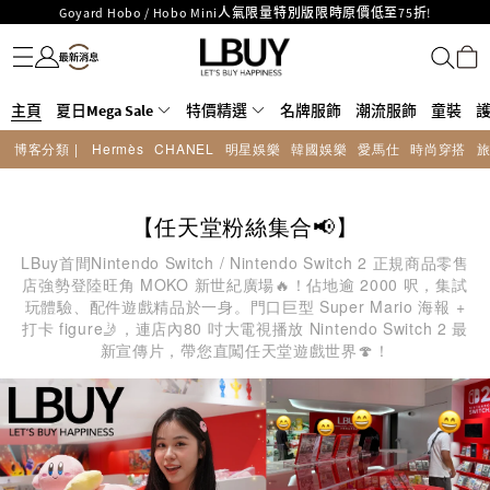
LBuy呈獻 - Hermès 及 Chanel 手袋及首飾原價低至6折，立即入手!
名牌服飾
潮流服飾
童裝
護膚美妝
香水香薰
個人護理
母嬰護理
遊戲及精品玩具
文儀用品
家居生活
電子產品
美食
醫藥保健
運動與戶外用品
LBuy Nintendo Switch / Nintendo Switch 2 正規商品零售店登陸MOKO 4樓
MOKO 1樓175號鋪旗艦店特設名牌Hermès、CHANEL及LV專區！
426號舖！
重要通告：銀行轉帳及轉數快付款注意事項
主頁
夏日Mega Sale
購物滿HKD500即享免運費！
特價精選
名牌服飾
潮流服飾
童裝
LBuy獲香港知識產權署頒發2026《正版正貨承諾》商標
博客分類 |
Hermès
CHANEL
明星娛樂
韓國娛樂
愛馬仕
時尚穿搭
LBuy MEGA SALE 精選名牌手袋及小皮具低至6折
Goyard Hobo / Hobo Mini人氣限量特別版限時原價低至75折!
【任天堂粉絲集合📢】
LBuy首間Nintendo Switch / Nintendo Switch 2 正規商品零售
店強勢登陸旺角 MOKO 新世紀廣場🔥！佔地逾 2000 呎，集試
玩體驗、配件遊戲精品於一身。門口巨型 Super Mario 海報 +
打卡 figure🤳，連店內80 吋大電視播放 Nintendo Switch 2 最
新宣傳片，帶您直闖任天堂遊戲世界🍄！