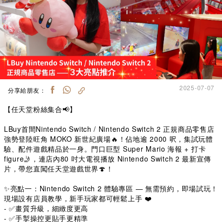
2025-07-07
分享給朋友：
【任天堂粉絲集合📢】
LBuy首間Nintendo Switch / Nintendo Switch 2 正規商品零售店
強勢登陸旺角 MOKO 新世紀廣場🔥！佔地逾 2000 呎，集試玩體
驗、配件遊戲精品於一身。門口巨型 Super Mario 海報 + 打卡
figure🤳，連店內80 吋大電視播放 Nintendo Switch 2 最新宣傳
片，帶您直闖任天堂遊戲世界🍄！
✨亮點一：Nintendo Switch 2 體驗專區 — 無需預約，即場試玩！
現場設有店員教學，新手玩家都可輕鬆上手 ❤️
- ✅畫質升級，細緻度更高
- ✅手掣操控更貼手更精準