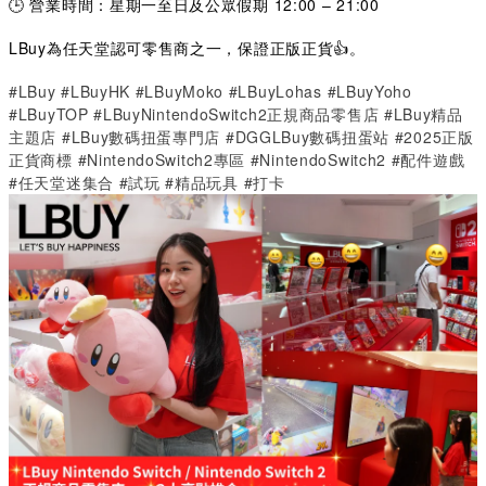
🕒 營業時間：星期一至日及公眾假期 12:00 – 21:00
LBuy為任天堂認可零售商之一，保證正版正貨👍。
#LBuy #LBuyHK #LBuyMoko #LBuyLohas #LBuyYoho
#LBuyTOP #LBuyNintendoSwitch2正規商品零售店 #LBuy精品
主題店 #LBuy數碼扭蛋專門店 #DGGLBuy數碼扭蛋站 #2025正版
正貨商標 #NintendoSwitch2專區 #NintendoSwitch2 #配件遊戲
#任天堂迷集合 #試玩 #精品玩具 #打卡