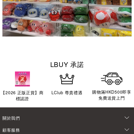
LBUY 承諾
購物滿HKD500即享
【
2026
正版正貨】商
LClub 尊貴禮遇
免費送貨上門
標認證
關於我們
顧客服務