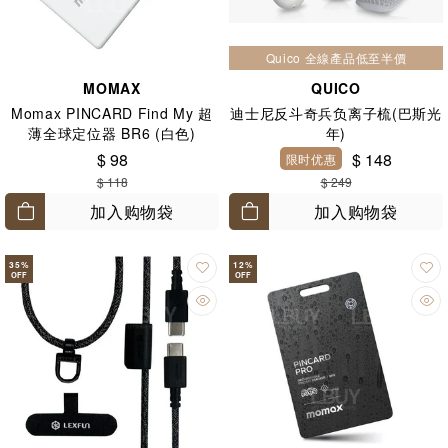
Quico 全線產品低至半價
MOMAX
QUICO
Momax PINCARD Find My 超
迪士尼反斗奇兵负离子梳(巴斯光
薄全球定位器 BR6 (白色)
年)
$ 98
$ 148
限时优惠
$ 118
$ 249
加入购物袋
加入购物袋
35
%
12
%
OFF
OFF