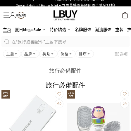
Goyard Hobo / Hobo Mini人气限量特别版限时原价低至75折!
名牌服饰
潮流服饰
童装
护肤美妆
香水香薰
个人护理
母婴护理
游戏及精品玩具
文仪用品
家居生活
电子产品
美食
医药保健
运动与户外用品
LBuy呈献 - Hermès 及 Chanel 手袋及首饰低至6折，立即入手!
LBuy Nintendo Switch / Nintendo Switch 2 正规商品零售店登陆MOKO 4楼
MOKO 1楼175号铺旗舰店特设名牌Hermès、CHANEL及LV专区！
426号铺！
重要通告：银行转帐及转数快付款注意事项
主页
夏日Mega Sale
特价精选
名牌服饰
潮流服饰
童装
购物满HKD500即享免运费！
在“旅行必備配件”主题下搜寻
LBuy获香港知识产权署颁发2026《正版正货承诺》商标
LBuy MEGA SALE 精选名牌手袋及小皮具低至6折
主题
品牌
类别
价格
排序
选项
旅行必備配件
旅行必備配件
17
%
41
%
OFF
OFF