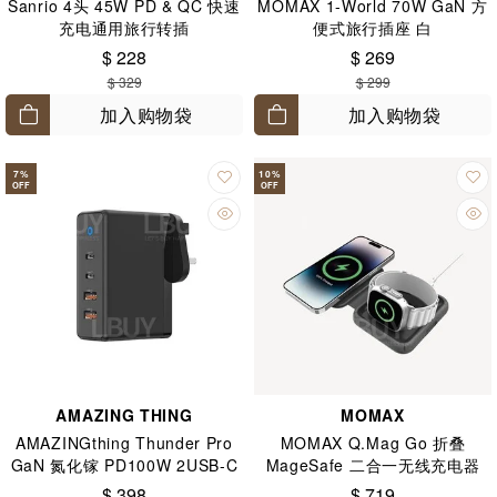
Sanrio 4头 45W PD & QC 快速
MOMAX 1-World 70W GaN 方
充电通用旅行转插
便式旅行插座 白
Pompompurin
$ 228
$ 269
$ 329
$ 299
加入购物袋
加入购物袋
7
%
10
%
OFF
OFF
AMAZING THING
MOMAX
AMAZINGthing Thunder Pro
MOMAX Q.Mag Go 折叠
GaN 氮化镓 PD100W 2USB-C
MageSafe 二合一无线充电器
2USB-A 四端口 快速充电器
$ 398
$ 719