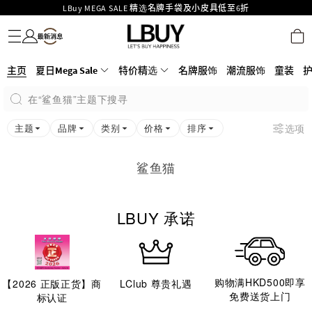
LBuy MEGA SALE 精选名牌手袋及小皮具低至6折
名牌服饰
潮流服饰
童装
护肤美妆
香水香薰
个人护理
母婴护理
游戏及精品玩具
文仪用品
家居生活
电子产品
美食
医药保健
运动与户外用品
Goyard Hobo / Hobo Mini人气限量特别版限时原价低至75折!
LBuy呈献 - Hermès 及 Chanel 手袋及首饰低至6折，立即入手!
LBuy Nintendo Switch / Nintendo Switch 2 正规商品零售店登陆MOKO 4楼
MOKO 1楼175号铺旗舰店特设名牌Hermès、CHANEL及LV专区！
主页
夏日Mega Sale
特价精选
名牌服饰
潮流服饰
童装
426号铺！
重要通告：银行转帐及转数快付款注意事项
在“鲨鱼猫”主题下搜寻
购物满HKD500即享免运费！
LBuy获香港知识产权署颁发2026《正版正货承诺》商标
主题
品牌
类别
价格
排序
选项
鲨鱼猫
LBUY 承诺
购物满HKD500即享
【
2026
正版正货】商
LClub 尊贵礼遇
免费送货上门
标认证