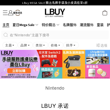
LBuy MEGA SALE 精选名牌手袋及小皮具低至6折
名牌服饰
潮流服饰
童装
护肤美妆
香水香薰
个人护理
母婴护理
游戏及精品玩具
文仪用品
家居生活
电子产品
美食
医药保健
运动与户外用品
Goyard Hobo / Hobo Mini人气限量特别版限时原价低至75折!
LBuy呈献 - Hermès 及 Chanel 手袋及首饰低至6折，立即入手!
LBuy Nintendo Switch / Nintendo Switch 2 正规商品零售店登陆MOKO 4楼
MOKO 1楼175号铺旗舰店特设名牌Hermès、CHANEL及LV专区！
主页
夏日Mega Sale
特价精选
名牌服饰
潮流服饰
童装
426号铺！
重要通告：银行转帐及转数快付款注意事项
在“Nintendo”主题下搜寻
购物满HKD500即享免运费！
LBuy获香港知识产权署颁发2026《正版正货承诺》商标
主题
品牌
类别
价格
排序
选项
Nintendo
LBUY 承诺