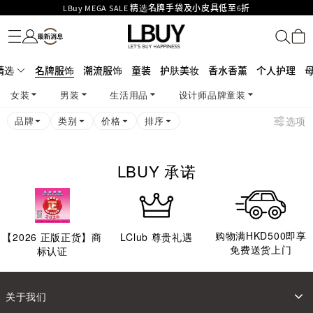
LBuy MEGA SALE 精选名牌手袋及小皮具低至6折
名牌服饰
潮流服饰
童装
护肤美妆
香水香薰
个人护理
母婴护理
游戏及精品玩具
文仪用品
家居生活
电子产品
美食
医药保健
运动与户外用品
Goyard Hobo / Hobo Mini人气限量特别版限时原价低至75折!
LBuy呈献 - Hermès 及 Chanel 手袋及首饰低至6折，立即入手!
LBuy Nintendo Switch / Nintendo Switch 2 正规商品零售店登陆MOKO 4楼
MOKO 1楼175号铺旗舰店特设名牌Hermès、CHANEL及LV专区！
精选
名牌服饰
潮流服饰
童装
护肤美妆
香水香薰
个人护理
426号铺！
重要通告：银行转帐及转数快付款注意事项
女装
男装
生活用品
设计师品牌童装
购物满HKD500即享免运费！
LBuy获香港知识产权署颁发2026《正版正货承诺》商标
品牌
类别
价格
排序
选项
LBUY 承诺
购物满HKD500即享
【
2026
正版正货】商
LClub 尊贵礼遇
免费送货上门
标认证
关于我们