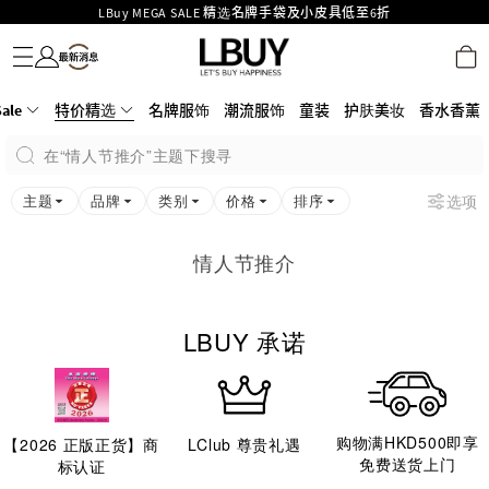
LBuy MEGA SALE 精选名牌手袋及小皮具低至6折
名牌服饰
潮流服饰
童装
护肤美妆
香水香薰
个人护理
母婴护理
游戏及精品玩具
文仪用品
家居生活
电子产品
美食
医药保健
运动与户外用品
Goyard Hobo / Hobo Mini人气限量特别版限时原价低至75折!
LBuy呈献 - Hermès 及 Chanel 手袋及首饰低至6折，立即入手!
LBuy Nintendo Switch / Nintendo Switch 2 正规商品零售店登陆MOKO 4楼
MOKO 1楼175号铺旗舰店特设名牌Hermès、CHANEL及LV专区！
ale
特价精选
名牌服饰
潮流服饰
童装
护肤美妆
香水香薰
426号铺！
重要通告：银行转帐及转数快付款注意事项
在“情人节推介”主题下搜寻
购物满HKD500即享免运费！
LBuy获香港知识产权署颁发2026《正版正货承诺》商标
主题
品牌
类别
价格
排序
选项
情人节推介
LBUY 承诺
购物满HKD500即享
【
2026
正版正货】商
LClub 尊贵礼遇
免费送货上门
标认证