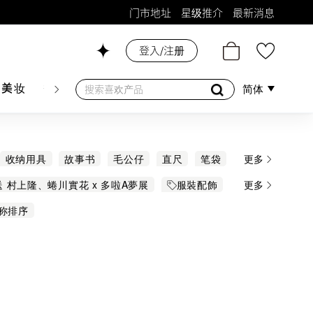
门市地址
星级推介
最新消息
登入/注册
26号铺！
肤美妆
香水香薰
个人护理
母婴护理
游戏及精品
简体
收纳用具
故事书
毛公仔
直尺
笔袋
更多
 村上隆、蜷川實花 x 多啦A夢展
服裝配飾
更多
周年限定
日本郵政局系列
電子用品
称排序