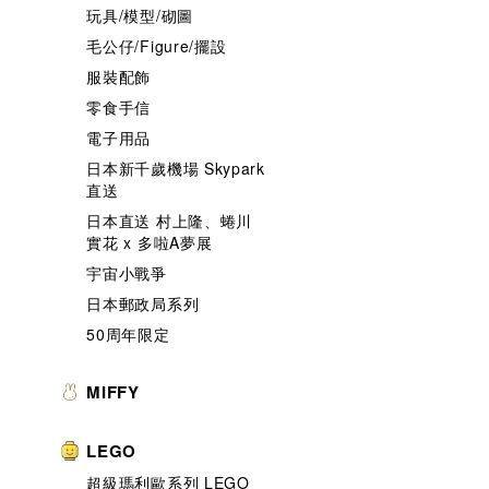
玩具/模型/砌圖
毛公仔/Figure/擺設
服裝配飾
零食手信
電子用品
日本新千歲機場 Skypark
直送
日本直送 村上隆、蜷川
實花 x 多啦A夢展
宇宙小戰爭
日本郵政局系列
50周年限定
MIFFY
LEGO
超級瑪利歐系列 LEGO