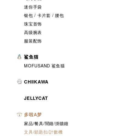
迷你手袋
银包 / 卡片套 / 腰包
珠宝首饰
高级腕表
服装配饰
鲨鱼猫
MOFUSAND 鲨鱼猫
CHIIKAWA
JELLYCAT
多啦A梦
家品/餐具/鬧鐘/掛牆鐘
文具/鎖匙扣/計數機