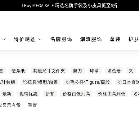
Goyard Hobo / Hobo Mini人气限量特别版限时原价低至75折!
LBuy呈献 - Hermès 及 Chanel 手袋及首饰低至6折，立即入手!
 Nintendo Switch / Nintendo Switch 2 正规商品零售店登陆MOKO 4楼4
MOKO 1楼175号铺旗舰店特设名牌Hermès、CHANEL及LV专区！
名牌服饰
潮流服饰
童装
护
E
特价精选
重要通告：银行转帐及转数快付款注意事项
购物满HKD500即享免运费！
签
便条纸
其他尺寸文件夾
剪刀
印章
填色册
夹
LBuy获香港知识产权署颁发2026《正版正货承诺》商标
劳用品
计算机
贴纸及胶纸
贺卡
锁匙扣
其他
/計數機
玩具/模型/砌圖
毛公仔/Figure/擺設
日本直送
LBuy MEGA SALE 精选名牌手袋及小皮具低至6折
 Skypark 直送
游戏及精品玩具
宇宙小戰爭
50
最新
促销优惠
折扣
价格由低到高
价格由高到低
名
重置
仅显示有货