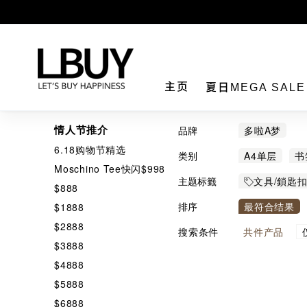
LBuy
主页
夏日MEGA SAL
情人节推介
品牌
多啦A梦
6.18购物节精选
类别
A4单层
书
Moschino Tee快闪$998
笔记簿
美
主题标籤
文具/鎖匙扣
$888
日本新千歲機場
排序
最符合结果
$1888
$2888
搜索条件
共
件产品
$3888
$4888
$5888
$6888