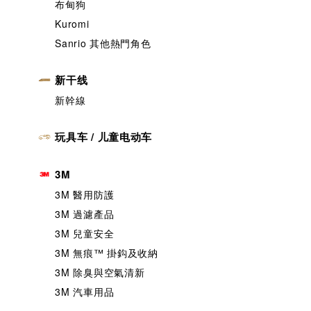
布甸狗
Kuromi
Sanrio 其他熱門角色
新干线
新幹線
玩具车 / 儿童电动车
3M
3M 醫用防護
3M 過濾產品
3M 兒童安全
3M 無痕™️ 掛鈎及收納
3M 除臭與空氣清新
3M 汽車用品