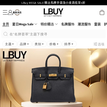
LBuy MEGA SALE 精选名牌手袋及小皮具低至6折
名牌服饰
潮流服饰
童装
护肤美妆
香水香薰
个人护理
母婴护理
游戏及精品玩具
文仪用品
家居生活
电子产品
美食
医药保健
运动与户外用品
Goyard Hobo / Hobo Mini人气限量特别版限时原价低至75折!
LBuy呈献 - Hermès 及 Chanel 手袋及首饰低至6折，立即入手!
LBuy Nintendo Switch / Nintendo Switch 2 正规商品零售店登陆MOKO 4楼
MOKO 1楼175号铺旗舰店特设名牌Hermès、CHANEL及LV专区！
426号铺！
主页
夏日Mega Sale
特价精选
名牌服饰
潮流服饰
童装
重要通告：银行转帐及转数快付款注意事项
购物满HKD500即享免运费！
在“名牌荟萃”主题下搜寻
LBuy获香港知识产权署颁发2026《正版正货承诺》商标
主题
品牌
类别
价格
排序
选项