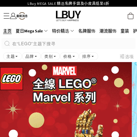
LBuy MEGA SALE 精选名牌手袋及小皮具低至6折
名牌服饰
潮流服饰
童装
护肤美妆
香水香薰
个人护理
母婴护理
游戏及精品玩具
文仪用品
家居生活
电子产品
美食
医药保健
运动与户外用品
Goyard Hobo / Hobo Mini人气限量特别版限时原价低至75折!
LBuy呈献 - Hermès 及 Chanel 手袋及首饰低至6折，立即入手!
LBuy Nintendo Switch / Nintendo Switch 2 正规商品零售店登陆MOKO 4楼
MOKO 1楼175号铺旗舰店特设名牌Hermès、CHANEL及LV专区！
主页
夏日Mega Sale
特价精选
名牌服饰
潮流服饰
童装
426号铺！
重要通告：银行转帐及转数快付款注意事项
在“LEGO”主题下搜寻
购物满HKD500即享免运费！
LBuy获香港知识产权署颁发2026《正版正货承诺》商标
主题
品牌
类别
价格
排序
选项