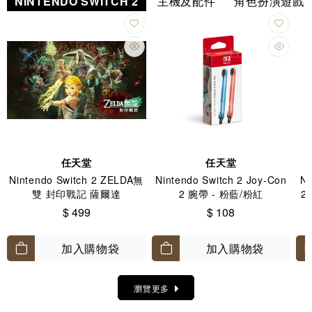
NINTENDO SWITCH 2
主機及配件
角色扮演遊戲
任天堂
任天堂
Nintendo Switch 2 ZELDA無
Nintendo Switch 2 Joy-Con
Ni
雙 封印戰記 薩爾達
2 腕帶 - 粉藍/粉紅
2
$ 499
$ 108
加入購物袋
加入購物袋
瀏覽更多