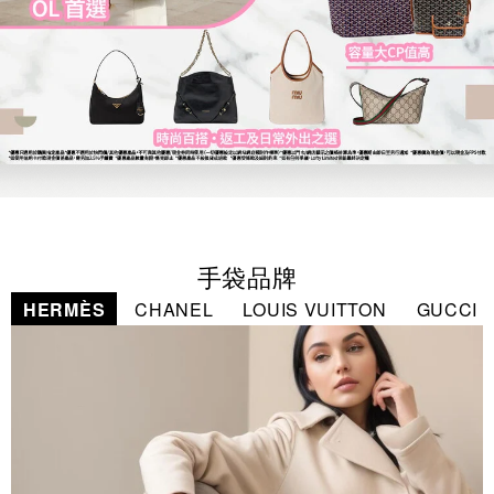
手袋品牌
HERMÈS
CHANEL
LOUIS VUITTON
GUCCI