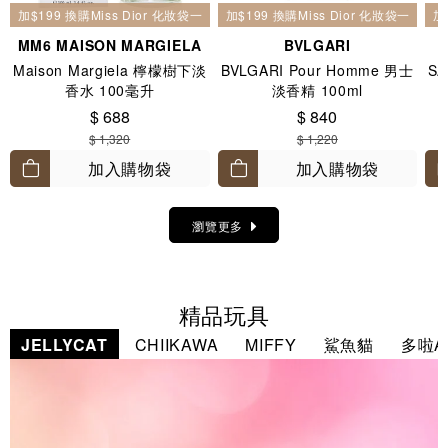
加$199 換購Miss Dior 化妝袋一個
加$199 換購Miss Dior 化妝袋一個
加
MM6 MAISON MARGIELA
BVLGARI
Maison Margiela 檸檬樹下淡
BVLGARI Pour Homme 男士
SA
香水 100毫升
淡香精 100ml
$ 688
$ 840
$ 1,320
$ 1,220
加入購物袋
加入購物袋
瀏覽更多
精品玩具
JELLYCAT
CHIIKAWA
MIFFY
鯊魚貓
多啦A