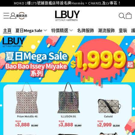
重要通告：銀行轉帳及轉數快付款注意事項
名牌服飾
潮流服飾
童裝
護膚美妝
香水香薰
個人護理
母嬰護理
遊戲及精品玩具
文儀用品
家居生活
電子產品
美食
醫藥保健
運動與戶外用品
購物滿HKD500即享免運費！
LBuy獲香港知識產權署頒發2026《正版正貨承諾》商標
LBuy MEGA SALE 精選名牌手袋及小皮具低至6折
主頁
夏日Mega Sale
Goyard Hobo / Hobo Mini人氣限量特別版限時原價低至75折!
特價精選
名牌服飾
潮流服飾
童裝
LBuy呈獻 - Hermès 及 Chanel 手袋及首飾原價低至6折，立即入手!
LBuy Nintendo Switch / Nintendo Switch 2 正規商品零售店登陸MOKO 4樓
MOKO 1樓175號鋪旗艦店特設名牌Hermès、CHANEL及LV專區！
426號舖！