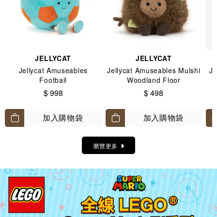
JELLYCAT
JELLYCAT
Jellycat Amuseables
Jellycat Amuseables Mulshi
Je
Football
Woodland Floor
$ 998
$ 498
加入購物袋
加入購物袋
瀏覽更多