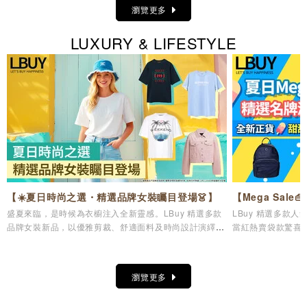
瀏覽更多
LUXURY & LIFESTYLE
【☀️夏日時尚之選・精選品牌女裝矚目登場👗】
【Mega Sal
盛夏來臨，是時候為衣櫥注入全新靈感。LBuy 精選多款
LBuy 精選多款
品牌女裝新品，以優雅剪裁、舒適面料及時尚設計演繹夏
當紅熱賣袋款驚喜
日造型美學，讓您輕鬆展現自信魅力與個人風格✨
儀逸品，輕鬆打造專
瀏覽更多