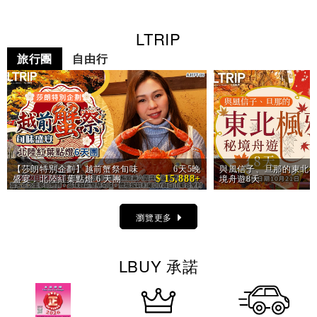
LTRIP
旅行團
自由行
【莎朗特別企劃】越前蟹祭旬味
6天5晚
與風信子、旦那的東北楓
$ 15,888+
盛宴．北陸紅葉點燈 6 天團
境舟遊8天
瀏覽更多
LBUY 承諾