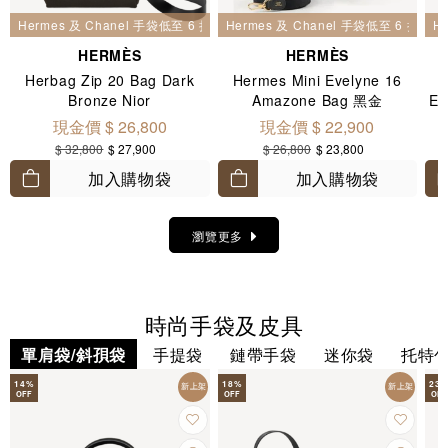
Hermes 及 Chanel 手袋低至 6 折
Hermes 及 Chanel 手袋低至 6 折
H
HERMÈS
HERMÈS
Herbag Zip 20 Bag Dark
Hermes Mini Evelyne 16
H
Bronze Nior
Amazone Bag 黑金
E
現金價 $ 26,800
現金價 $ 22,900
$ 32,800
$ 27,900
$ 26,800
$ 23,800
加入購物袋
加入購物袋
瀏覽更多
時尚手袋及皮具
單肩袋/斜孭袋
手提袋
鏈帶手袋
迷你袋
托特
14
%
18
%
23
新上架
新上架
OFF
OFF
OFF