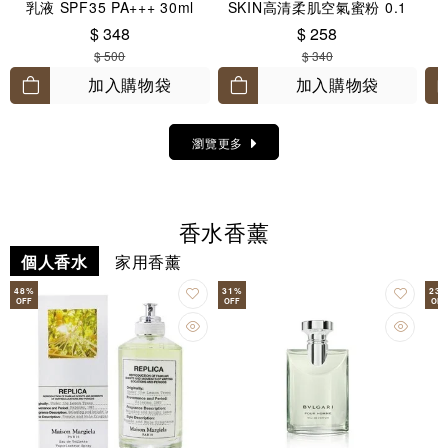
乳液 SPF35 PA+++ 30ml
SKIN高清柔肌空氣蜜粉 0.1
Translucent 8.5g
$ 348
$ 258
$ 500
$ 340
加入購物袋
加入購物袋
瀏覽更多
香水香薰
個人香水
家用香薰
48
%
31
%
23
OFF
OFF
OFF