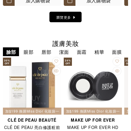
加入購物袋
加入購物袋
瀏覽更多
護膚美妝
臉部
眼部
唇部
潔面
面霜
精華
面膜
30
%
24
%
22
OFF
OFF
OFF
加$199 換購Miss Dior 化妝袋一個
加$199 換購Miss Dior 化妝袋一個
加
CLÉ DE PEAU BEAUTÉ
MAKE UP FOR EVER
CLÉ DE PEAU 亮白修護粧前
MAKE UP FOR EVER HD