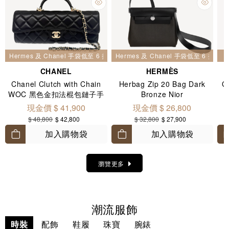
Hermes 及 Chanel 手袋低至 6 折
Hermes 及 Chanel 手袋低至 6 折
CHANEL
HERMÈS
Chanel Clutch with Chain
Herbag Zip 20 Bag Dark
G
WOC 黑色金扣法棍包鏈子手
Bronze Nior
拿包 AP5280
現金價 $ 41,900
現金價 $ 26,800
$ 48,800
$ 42,800
$ 32,800
$ 27,900
加入購物袋
加入購物袋
瀏覽更多
潮流服飾
時裝
配飾
鞋履
珠寶
腕錶