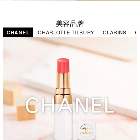
美容品牌
CHANEL
CHARLOTTE TILBURY
CLARINS
C