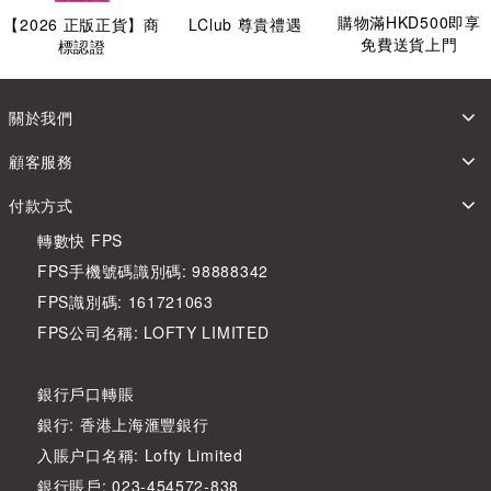
購物滿HKD500即享
【
2026
正版正貨】商
LClub 尊貴禮遇
免費送貨上門
標認證
關於我們
顧客服務
付款方式
轉數快 FPS
FPS手機號碼識別碼: 98888342
FPS識別碼: 161721063
FPS公司名稱: LOFTY LIMITED
銀行戶口轉賬
銀行: 香港上海滙豐銀行
入賬户口名稱: Lofty Limited
銀行賬戶: 023-454572-838