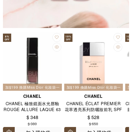
8
%
19
%
10
OFF
OFF
OFF
加$199 換購Miss Dior 化妝袋一個
加$199 換購Miss Dior 化妝袋一個
加
CHANEL
CHANEL
CHANEL 極致鏡面水光唇釉
CHANEL ÉCLAT PREMIER
Ch
ROUGE ALLURE LAQUE 63
花萃透亮系列防曬妝前乳 SPF
眼
ULTIMATE 玫瑰裸色
40 / PA++++ 30ml
$ 348
$ 528
$ 380
$ 650