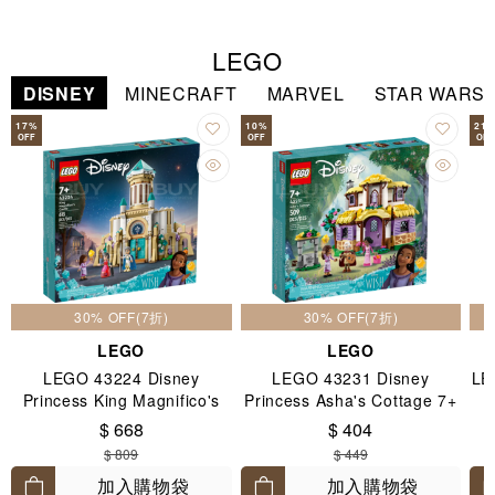
LEGO
DISNEY
MINECRAFT
MARVEL
STAR WARS
17
%
10
%
21
OFF
OFF
OFF
30% OFF(7折)
30% OFF(7折)
LEGO
LEGO
LEGO 43224 Disney
LEGO 43231 Disney
LE
Princess King Magnifico's
Princess Asha's Cottage 7+
Castle 7+
$ 668
$ 404
$ 809
$ 449
加入購物袋
加入購物袋