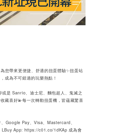
位置，為您帶來更便捷、舒適的扭蛋體驗✨扭蛋站
趣，成為不可錯過的玩樂熱點！
A夢，抑或是 Sanrio、迪士尼、麵包超人、鬼滅之
收藏喜好💫每一次轉動扭蛋機，皆蘊藏驚喜
付、
Google Pay
、
Visa
、
Mastercard
、
載
LBuy App:
https://c01.co/1dKAp
成為會