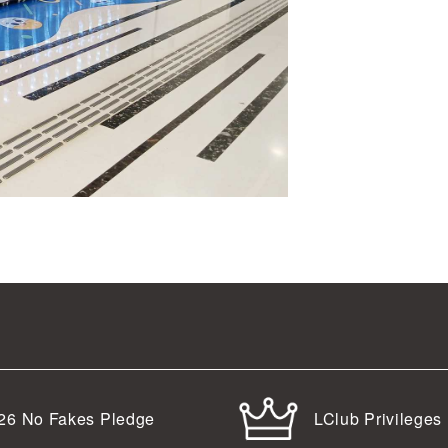
LClub Privileges
26
No Fakes Pledge