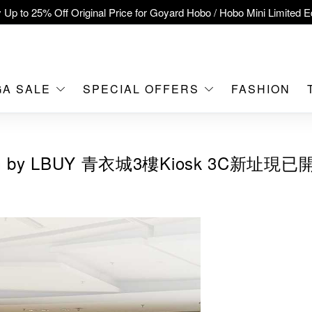
clusive : Hermès / Chanel handbags and jewellery up to 40% off—s
tch / Nintendo Switch 2 Official Product Retail Store is now open at 
MOKO！
feet flagship store with Hermès、CHANEL and LV areas at MOKO sh
GA SALE
SPECIAL OFFERS
FASHION
Important Notice: Prevent Fraud for Bank Transfer & FPS
Free Delivery over HKD500!
 by LBUY 青衣城3樓Kiosk 3C新址現已
LBuy receives Hong Kong IPD's 2026 'No Fakes Pledge' mark.
A SALE: Up to 40% OFF Selected Designer Bags and Small Leath
 Up to 25% Off Original Price for Goyard Hobo / Hobo Mini Limited Ed