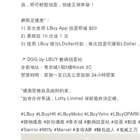
員，即可輕鬆扭蛋，快捷又簡單😄！
🎁限定優惠
*
：
1️)
首次使用
LBuy App
扭蛋即減
$20
2️)
累積扭
10
次送
1
次
3️)
使用
LBuy
積分
LDollar
付款，每次扭蛋可賺取
LDollar
📍
DGG by LBUY
數碼扭蛋站
全新地址：青衣城
1
期
3
樓
Kiosk 3C
營業時間：星期一至日及公眾假期
24
小時營業
*
優惠受條款及細則約束。
*
如有任何爭議，
Lofty Limited
保留最終決定權。
#LBuy #LBuyHK #LBuyMoko #LBuyYoho #LBuyD
#購物優惠 #折扣優惠 #青衣城 #數碼扭蛋站 #扭蛋 #動漫
#Sanrio #Miffy #Marvel #多啦A夢 #麵包超人 #鬼滅之刃