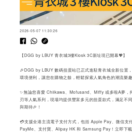
2026-05-07 11:30:26
【
DGG by LBUY
青衣城
3
樓
Kiosk 3C
新址現已開幕💖】
🎉DGG by LBUY 數碼扭蛋站已正式進駐青衣城全新
環境便利，讓您在購物之餘，輕鬆探索人氣角色的潮流樂
✨無論您喜愛 Chiikawa、Mofusand、Miffy 或多啦
刃等人氣系列，現場均提供豐富多元的扭蛋款式，滿足不同
與期待🎉！
💳支援全港主流電子支付方式，包括
Apple Pay
、微信支
PayMe
、支付寶、
Alipay HK
和
Samsung Pay
！立即下