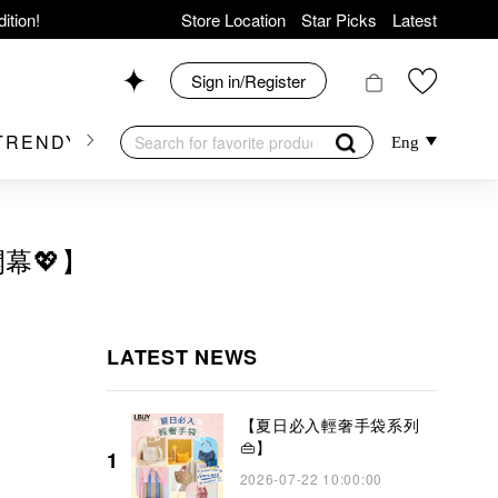
hop now!
Store Location
Star Picks
Latest
Shop 426, Level 4,
News
Sign in/Register
op 175, 1/F!
TRENDY BRAND
KIDSWEAR
BEAUTY
FRA
Eng
開幕💖】
er Goods!
ition!
LATEST NEWS
【夏日必入輕奢手袋系列
👜】
1
2026-07-22 10:00:00