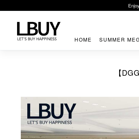
LBuy Ex
LBuy Nintendo Swi
The 10,000 
HOME
SUMMER ME
【DGG
LBuy MEG
Enjoy