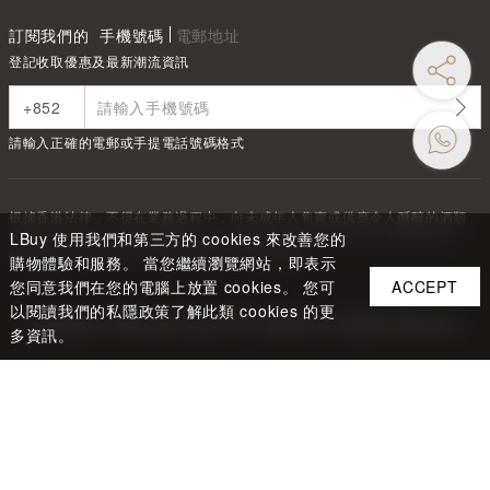
訂閱我們的
手機號碼
電郵地址
登記收取優惠及最新潮流資訊
請輸入正確的電郵或手提電話號碼格式
根據香港法律，不得在業務過程中，向未成年人售賣或供應令人醺醉的酒類
Under the law of Hong Kong, intoxicating liquor must not be sold or
LBuy 使用我們和第三方的 cookies 來改善您的
supplied to a minor in the course of business.
購物體驗和服務。 當您繼續瀏覽網站，即表示
您同意我們在您的電腦上放置 cookies。 您可
ACCEPT
以閱讀我們的私隱政策了解此類 cookies 的更
Copyright ©
2026
LBUY @ LOFTY LIMITED. All Rights Reserved.
多資訊。