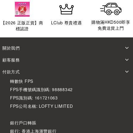
購物滿HKD500即享
【
2026
正版正貨】商
LClub 尊貴禮遇
免費送貨上門
標認證
關於我們
顧客服務
付款方式
轉數快 FPS
FPS手機號碼識別碼: 98888342
FPS識別碼: 161721063
FPS公司名稱: LOFTY LIMITED
銀行戶口轉賬
銀行: 香港上海滙豐銀行