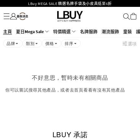
LBuy MEGA SALE 精選名牌手袋及小皮具低至6折
名牌服飾
潮流服飾
童裝
護膚美妝
香水香薰
個人護理
母嬰護理
遊戲及精品玩具
文儀用品
家居生活
電子產品
美食
醫藥保健
運動與戶外用品
Goyard Hobo / Hobo Mini人氣限量特別版限時原價低至75折!
LBuy呈獻 - Hermès 及 Chanel 手袋及首飾原價低至6折，立即入手!
LBuy Nintendo Switch / Nintendo Switch 2 正規商品零售店登陸MOKO 4樓
MOKO 1樓175號鋪旗艦店特設名牌Hermès、CHANEL及LV專區！
主頁
夏日Mega Sale
特價精選
名牌服飾
潮流服飾
童裝
426號舖！
重要通告：銀行轉帳及轉數快付款注意事項
品牌
類別
價格
排序
選項
購物滿HKD500即享免運費！
LBuy獲香港知識產權署頒發2026《正版正貨承諾》商標
不好意思，暫時未有相關商品
你可以嘗試搜尋其他產品，或者去首頁看看有沒有其他產品
LBUY 承諾