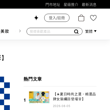
門市地址
星級推介
最新消息
26號舖！
登入/註冊
膚美妝
香水香薰
個人護理
母嬰護理
遊戲及精品
繁體
】
熱門文章
【☀️夏日時尚之選・精選品
牌女裝矚目登場👗】
1
2026-08-05