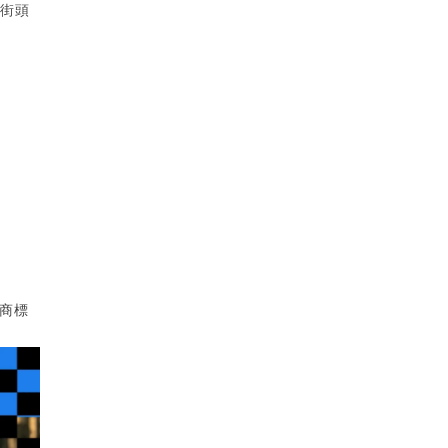
屬街頭
正貨商標