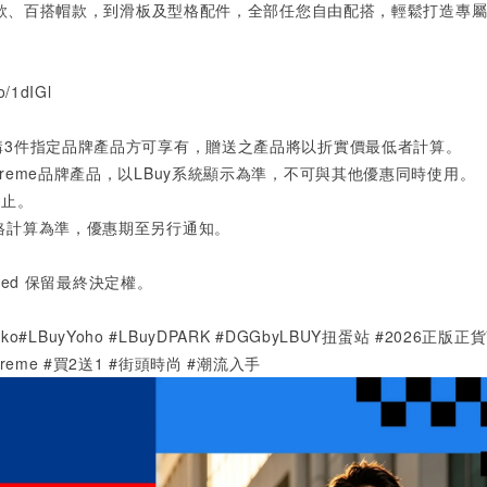
款、百搭帽款，到滑板及型格配件，全部任您自由配搭，輕鬆打造專
o/1dIGl
購
3
件指定品牌產品方可享有，贈送之產品將以折實價最低者計算。
reme
品牌產品，以
LBuy
系統顯示為準，不可與其他優惠同時使用。
即止。
格計算為準，優惠期至另行通知。
ited
保留最終決定權。
yMoko#LBuyYoho #LBuyDPARK #DGGbyLBUY扭蛋站 #2026正版
reme #買2送1 #街頭時尚 #潮流入手