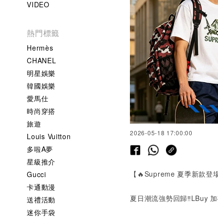
VIDEO
熱門標籤
Hermès
CHANEL
明星娛樂
韓國娛樂
愛馬仕
時尚穿搭
旅遊
2026-05-18 17:00:00
Louis Vuitton
多啦A夢
星級推介
【🔥
Supreme
夏季新款登
Gucci
卡通動漫
夏日潮流強勢回歸‼️LBuy
送禮活動
迷你手袋