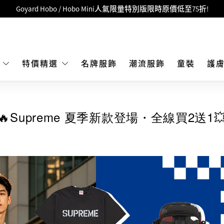
LBuy呈獻 - Hermès 及 Chanel 手袋及首飾原價低至6折，立即入手!
 Nintendo Switch / Nintendo Switch 2 正規商品零售店登陸MOKO 4樓4
MOKO 1樓175號鋪旗艦店特設名牌Hermès、CHANEL及LV專區！
重要通告：銀行轉帳及轉數快付款注意事項
E
特價精選
名牌服飾
潮流服飾
童裝
護
購物滿HKD500即享免運費！
LBuy獲香港知識產權署頒發2026《正版正貨承諾》商標
🔥Supreme 夏季新款登場・全線買2送1
LBuy MEGA SALE 精選名牌手袋及小皮具低至6折
Goyard Hobo / Hobo Mini人氣限量特別版限時原價低至75折!