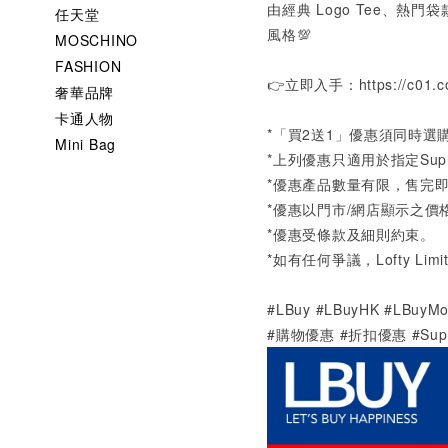
由經典
Logo Tee
、熱門袋
任天堂
風格💯
MOSCHINO
FASHION
👉立即入手：
https://c01.c
奢華品牌
卡通人物
*
「買
2
送
1
」優惠須同時選
Mini Bag
*
上列優惠只適用於指定
Sup
*
優惠產品數量有限，售完
*
優惠以門市
/
網店顯示之價
*
優惠受條款及細則約束。
*
如有任何爭議，
Lofty Lim
#LBuy #LBuyHK #LBu
#購物優惠 #折扣優惠 #Sup