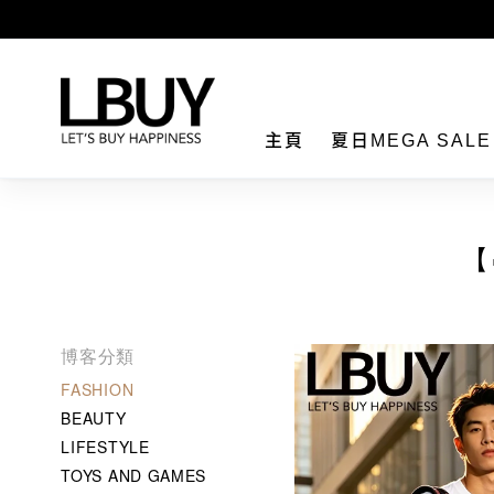
LBuy
主頁
夏日MEGA SAL
【
博客分類
FASHION
BEAUTY
LIFESTYLE
TOYS AND GAMES