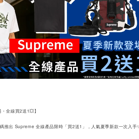
場・全線買
2
送
1
💥】
 加碼推出 Supreme 全線產品限時「買2送1」，人氣夏季新款一次入手