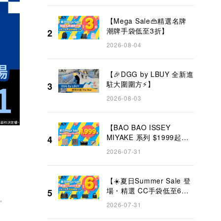
【Mega Sale👜精選名牌
潮牌手袋低至3折】
2
2026-08-04
【🎉DGG by LBUY 全新進
駐大圍圍方⚡】
3
2026-08-03
【BAO BAO ISSEY
MIYAKE 系列 $1999起
4
✨】
2026-07-31
【☀️夏日Summer Sale 登
場・精選 CC手袋低至6折
5
👜】
✨
2026-07-31