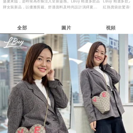
盛夏來臨，是時候為衣櫥注入全新靈感。LBuy 精選多款品
LBuy 精選多
牌女裝新品，以優雅剪裁、舒適面料及時尚設計演繹夏日
紅熱賣袋款驚喜優
造型美學，讓您輕鬆展現自信魅力與個人風格✨
逸品，輕鬆打造專
全部
圖片
視頻