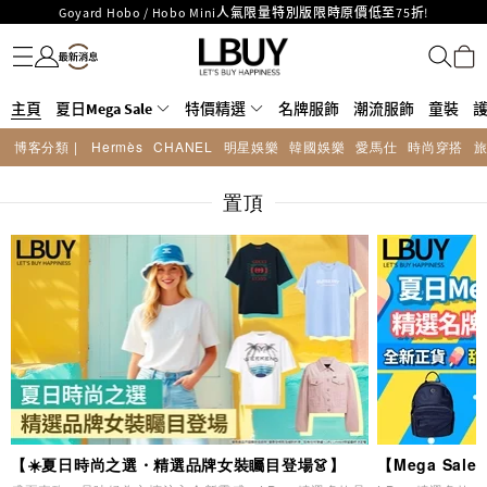
LBuy呈獻 - Hermès 及 Chanel 手袋及首飾原價低至6折，立即入手!
名牌服飾
潮流服飾
童裝
護膚美妝
香水香薰
個人護理
母嬰護理
遊戲及精品玩具
文儀用品
家居生活
電子產品
美食
醫藥保健
運動與戶外用品
LBuy Nintendo Switch / Nintendo Switch 2 正規商品零售店登陸MOKO 4樓
MOKO 1樓175號鋪旗艦店特設名牌Hermès、CHANEL及LV專區！
426號舖！
重要通告：銀行轉帳及轉數快付款注意事項
主頁
夏日Mega Sale
特價精選
名牌服飾
潮流服飾
童裝
購物滿HKD500即享免運費！
LBuy獲香港知識產權署頒發2026《正版正貨承諾》商標
博客分類 |
Hermès
CHANEL
明星娛樂
韓國娛樂
愛馬仕
時尚穿搭
LBuy MEGA SALE 精選名牌手袋及小皮具低至6折
Goyard Hobo / Hobo Mini人氣限量特別版限時原價低至75折!
置頂
【☀️夏日時尚之選・精選品牌女裝矚目登場👗】
【Mega Sa