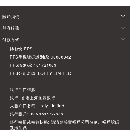
關於我們
顧客服務
付款方式
轉數快 FPS
FPS手機號碼識別碼: 98888342
FPS識別碼: 161721063
FPS公司名稱: LOFTY LIMITED
銀行戶口轉賬
銀行: 香港上海滙豐銀行
入賬户口名稱: Lofty Limited
銀行賬戶: 023-454572-838
銀行轉帳或轉數快時: 請清楚核實帳戶公司名稱、帳戶號碼
及識別碼