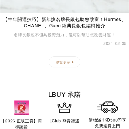
【牛年開運技巧】新年換名牌長銀包助您致富！Hermès、
CHANEL、Gucci經典長銀包編輯推介
名牌長銀包不但具投資潛力，還可以幫助您改善財運！
2021-02-05
瀏覽更多
LBUY 承諾
購物滿HKD500即享
【
2026
正版正貨】商
LClub 尊貴禮遇
免費送貨上門
標認證