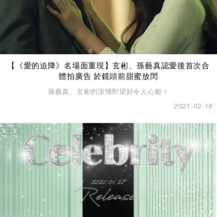
【《愛的迫降》名場面重現】玄彬、孫藝真認愛後首次合
體拍廣告 於鏡頭前甜蜜放閃
孫藝真、玄彬的深情對望好令人心動！
2021-02-16