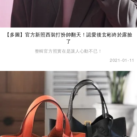
【多圖】官方新照西裝打扮帥翻天！認愛後玄彬終於露臉
了
整輯官方照實在是讓人心動不已！
2021-01-11