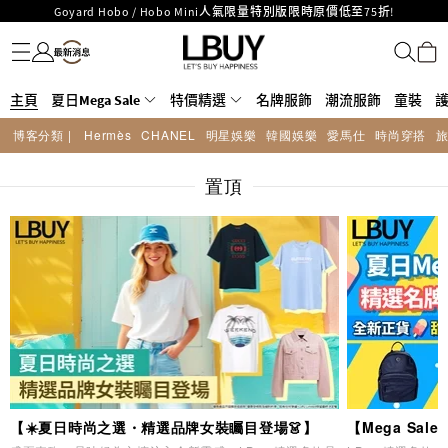
LBuy呈獻 - Hermès 及 Chanel 手袋及首飾原價低至6折，立即入手!
名牌服飾
潮流服飾
童裝
護膚美妝
香水香薰
個人護理
母嬰護理
遊戲及精品玩具
文儀用品
家居生活
電子產品
美食
醫藥保健
運動與戶外用品
LBuy Nintendo Switch / Nintendo Switch 2 正規商品零售店登陸MOKO 4樓
MOKO 1樓175號鋪旗艦店特設名牌Hermès、CHANEL及LV專區！
426號舖！
重要通告：銀行轉帳及轉數快付款注意事項
主頁
夏日Mega Sale
特價精選
名牌服飾
潮流服飾
童裝
購物滿HKD500即享免運費！
LBuy獲香港知識產權署頒發2026《正版正貨承諾》商標
博客分類 |
Hermès
CHANEL
明星娛樂
韓國娛樂
愛馬仕
時尚穿搭
LBuy MEGA SALE 精選名牌手袋及小皮具低至6折
Goyard Hobo / Hobo Mini人氣限量特別版限時原價低至75折!
置頂
【☀️夏日時尚之選・精選品牌女裝矚目登場👗】
【Mega Sa