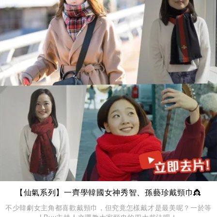
【仙氣系列】一齊學韓國女神秀智、孫藝珍戴頸巾👸
不少韓劇女主角都喜歡戴頸巾，但究竟怎樣戴才是最美呢？一於等
LBuy主持人文珊教大家頸巾的四大戴法吧！