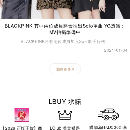
BLACKPINK 其中兩位成員將會推出Solo單曲 YG透露：
MV拍攝準備中
BLACKPINK再有兩位成員加入Solo歌手行列！
2021-01-04
瀏覽更多
LBUY 承諾
購物滿HKD500即享
【
2026
正版正貨】商
LClub 尊貴禮遇