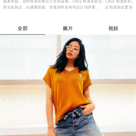
盛夏來臨，是時候為衣櫥注入全新靈感。LBuy 精選多款品
LBuy 精選多
牌女裝新品，以優雅剪裁、舒適面料及時尚設計演繹夏日
紅熱賣袋款驚喜優
造型美學，讓您輕鬆展現自信魅力與個人風格✨
逸品，輕鬆打造專
全部
圖片
視頻