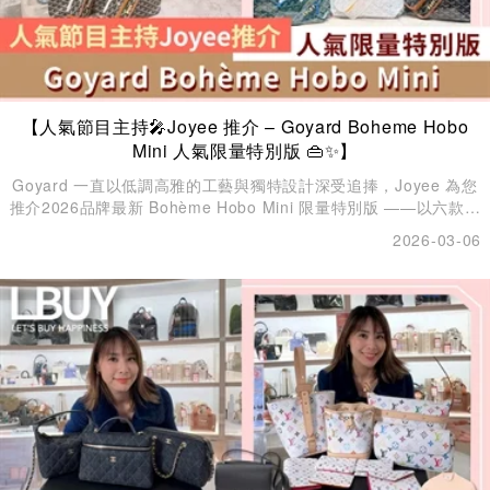
【人氣節目主持🎤Joyee 推介 – Goyard Boheme Hobo
Mini 人氣限量特別版 👜✨】
Goyard 一直以低調高雅的工藝與獨特設計深受追捧，Joyee 為您
推介2026品牌最新 Bohème Hobo Mini 限量特別版 ——以六款精
緻配色演繹 HOPE / LOVE/ LUCKY / HAPPY 四大主題字樣，為您
2026-03-06
的春日造型增添獨特意義與時尚亮點。