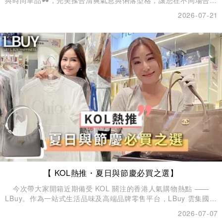
與時尚單品🕶️，完美揉合清爽氣息與俐落型格，讓您在不同場合輕
鬆駕馭多重風格。為日常注入無限穿搭靈感，塑造專屬的精緻品
2026-07-21
味，盡顯自信迷人魅力🌊！
【 KOL熱推・夏日與節慶必買之選】
今次帶大家開箱近期備受 KOL 關注的香港人氣購物熱點 ——
LBuy。作為一站式生活品味及高端品牌零售平台，LBuy 雲集國際
名牌手袋、時尚服飾、美妝護膚、潮流玩具及生活精品等，不論是
2026-07-07
獎勵自己、節慶送禮，還是週末家庭樂，都能一次過滿足不同需