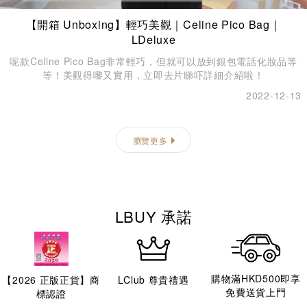
【開箱 Unboxing】輕巧美觀｜Celine Pico Bag｜
LDeluxe
呢款Celine Pico Bag非常輕巧，但就可以放到銀包電話化妝品等
等！美觀得嚟又實用，立即去片睇吓詳細介紹啦！
2022-12-13
瀏覽更多
LBUY 承諾
購物滿HKD500即享
【
2026
正版正貨】商
LClub 尊貴禮遇
免費送貨上門
標認證