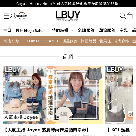
LBuy呈獻 - Hermès 及 Chanel 手袋及首飾原價低至6折，立即入手!
名牌服飾
潮流服飾
童裝
護膚美妝
香水香薰
個人護理
母嬰護理
遊戲及精品玩具
文儀用品
家居生活
電子產品
美食
醫藥保健
運動與戶外用品
LBuy Nintendo Switch / Nintendo Switch 2 正規商品零售店登陸MOKO 4樓
MOKO 1樓175號鋪旗艦店特設名牌Hermès、CHANEL及LV專區！
426號舖！
重要通告：銀行轉帳及轉數快付款注意事項
主頁
夏日Mega Sale
特價精選
名牌服飾
潮流服飾
童裝
購物滿HKD500即享免運費！
LBuy獲香港知識產權署頒發2026《正版正貨承諾》商標
博客分類 |
Hermès
CHANEL
明星娛樂
韓國娛樂
愛馬仕
時尚穿搭
LBuy MEGA SALE 精選名牌手袋及小皮具低至6折
Goyard Hobo / Hobo Mini人氣限量特別版限時原價低至75折!
置頂
【人氣主持 Joyee 盛夏時尚精選指南👗🌿】
【 KOL熱推