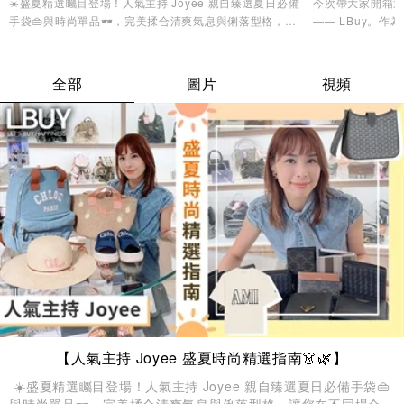
☀️盛夏精選矚目登場！人氣主持 Joyee 親自臻選夏日必備
今次帶大家開箱近
手袋👜與時尚單品🕶️，完美揉合清爽氣息與俐落型格，讓
—— LBuy。
您在不同場合輕鬆駕馭多重風格。為日常注入無限穿搭靈
LBuy 雲集國
感，塑造專屬的精緻品味，盡顯自信迷人魅力🌊！
及生活精品等，
庭樂，都能一次
全部
圖片
視頻
【人氣主持 Joyee 盛夏時尚精選指南👗🌿】
☀️盛夏精選矚目登場！人氣主持 Joyee 親自臻選夏日必備手袋👜