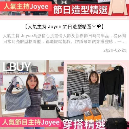
【人氣主持 Joyee 節日造型精選👚💝】
人氣主持 Joyee為您精心挑選情人節及新春節日時尚單品，從休閒
日常到亮眼型格造型，都能輕鬆駕馭。跟隨最新的穿搭靈感，一起
打造屬於自己的潮流態度，展現自信魅力！✨
2026-02-23