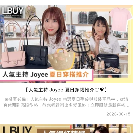
求。
【人氣主持 Joyee 夏日穿搭推介👚💝】
☀️盛夏必備！人氣主持 Joyee 精選夏日手袋與服裝單品🕶️，從清
爽休閒到亮眼型格，教您輕鬆襯出多變風格！立即跟隨最新穿搭靈
感，打造專屬個人態度，盡情展現夏日自信魅力！🌊
2026-06-15