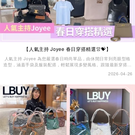
【人氣主持 Joyee 春日穿搭精選👚💝】
人氣主持 Joyee 為您嚴選春日時尚單品，由休閒日常到亮眼型格
造型，涵蓋手袋及服裝配搭，輕鬆展現多變風格。跟隨最新穿搭靈
感，打造專屬個人態度，盡情展現自信魅力！✨
2026-04-26