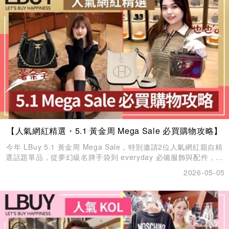
【人氣網紅精選・5.1 黃金周 Mega Sale 必買購物攻略】
今年 LBuy 5.1 黃金周​ Mega Sale，特別邀請2位人氣網紅親自精
選話題單品，從夢幻級名牌手袋到 everyday 必備服飾與配件，全
線優惠震撼登場，絕對是今年黃金周最值得入手心頭好的時刻。
2026-05-05