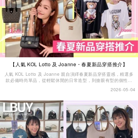
【人氣 KOL Lotto 及 Joanne・春夏新品穿搭推介】
人氣 KOL Lotto 及 Joanne 親自演繹春夏新品穿搭靈感，精選多
款必備時尚單品，從輕鬆休閒的日常造型，到搶眼有型的個性搭
配，全面涵蓋手袋、首飾與服裝等配襯，輕鬆展現多變風格魅力。
2026-05-04
緊貼最新穿搭趨勢，打造專屬個人態度，自信演繹您的春夏時尚✨