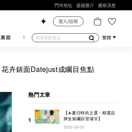
門市地址
星級推介
最新消息
26號舖！
登入/註冊
膚美妝
香水香薰
個人護理
母嬰護理
遊戲及精品
繁體
、花卉錶面Datejust成矚目焦點
熱門文章
【☀️夏日時尚之選・精選品
牌女裝矚目登場👗】
1
2026-08-05