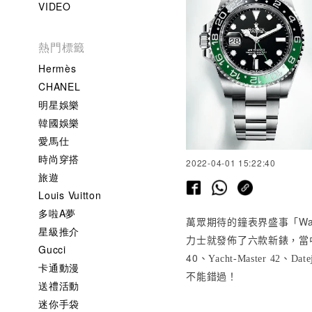
VIDEO
熱門標籤
Hermès
CHANEL
明星娛樂
韓國娛樂
愛馬仕
時尚穿搭
2022-04-01 15:22:40
旅遊
Louis Vuitton
多啦A夢
Wa
萬眾期待的鐘表界盛事「
星級推介
就發佈了六款新錶，當
力士
Gucci
40
、
、
Yacht-Master 42
Date
卡通動漫
不能錯過！
送禮活動
迷你手袋