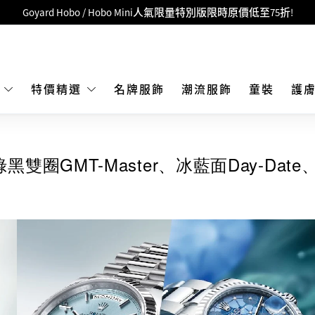
LBuy呈獻 - Hermès 及 Chanel 手袋及首飾原價低至6折，立即入手!
 Nintendo Switch / Nintendo Switch 2 正規商品零售店登陸MOKO 4樓4
MOKO 1樓175號鋪旗艦店特設名牌Hermès、CHANEL及LV專區！
重要通告：銀行轉帳及轉數快付款注意事項
E
特價精選
名牌服飾
潮流服飾
童裝
護
購物滿HKD500即享免運費！
LBuy獲香港知識產權署頒發2026《正版正貨承諾》商標
圈GMT-Master、冰藍面Day-Date
LBuy MEGA SALE 精選名牌手袋及小皮具低至6折
Goyard Hobo / Hobo Mini人氣限量特別版限時原價低至75折!