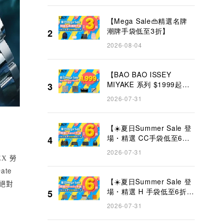
【Mega Sale👜精選名牌
潮牌手袋低至3折】
2
2026-08-04
【BAO BAO ISSEY
MIYAKE 系列 $1999起
3
✨】
2026-07-31
【☀️夏日Summer Sale 登
場・精選 CC手袋低至6折
4
👜】
2026-07-31
EX
勞
ate
【☀️夏日Summer Sale 登
絕對
場・精選 H 手袋低至6折
5
👜】
2026-07-31