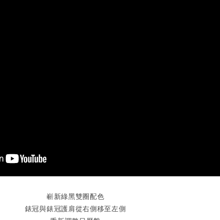
嶄新綠黑雙圈配色
錶冠與錶冠護肩從右側移至左側