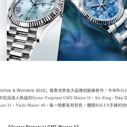
tches & Wonders 2022
」匯集世界各大品牌的腕錶新作，今年
R
OL
中包括為人熟識的
、
、
Day-D
Oyster Perpetual
GMT-Master II
Air-King
、
，每一款都各有特色，鍾情
手錶的你
just 31
Yacht-Master 40
ROLEX
【Oyster Perpetual GMT-Master II】