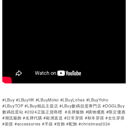
#LBuy #LBuyHK #LBuyMoko #LBuyLohas #LBuyYoho
#LBuyTOP #LBuy精品主題店 #LBuy數碼扭蛋專門店 #DGGLBuy
數碼扭蛋站 #2024正版正貨商標 #名牌服飾 #購物優惠 #限定優惠
#潮流服飾 #名牌代購 #歐洲直送 #日常穿搭 #秋冬穿搭 #女生穿搭
#新貨 #accessories #手袋 #首飾 #配飾 #christmas2024