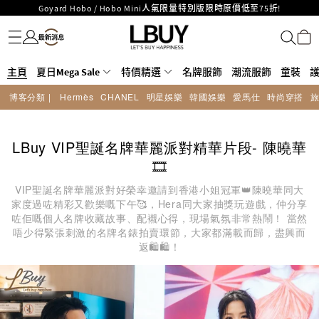
Goyard Hobo / Hobo Mini人氣限量特別版限時原價低至75折!
名牌服飾
潮流服飾
童裝
護膚美妝
香水香薰
個人護理
母嬰護理
遊戲及精品玩具
文儀用品
家居生活
電子產品
美食
醫藥保健
運動與戶外用品
LBuy呈獻 - Hermès 及 Chanel 手袋及首飾原價低至6折，立即入手!
LBuy Nintendo Switch / Nintendo Switch 2 正規商品零售店登陸MOKO 4樓
MOKO 1樓175號鋪旗艦店特設名牌Hermès、CHANEL及LV專區！
426號舖！
重要通告：銀行轉帳及轉數快付款注意事項
主頁
夏日Mega Sale
特價精選
名牌服飾
潮流服飾
童裝
購物滿HKD500即享免運費！
博客分類 |
Hermès
CHANEL
明星娛樂
韓國娛樂
愛馬仕
時尚穿搭
LBuy獲香港知識產權署頒發2026《正版正貨承諾》商標
LBuy MEGA SALE 精選名牌手袋及小皮具低至6折
LBuy VIP聖誕名牌華麗派對精華片段- 陳曉華
🎞️
VIP聖誕名牌華麗派對好榮幸邀請到香港小姐冠軍👑陳曉華同大
家度過咗精彩又歡樂嘅下午🥰，Hera同大家抽獎玩遊戲，仲分享
咗佢嘅個人名牌收藏故事、配襯心得，現場氣氛非常熱鬧！ 當然
唔少得緊張刺激的名牌名錶拍賣環節，大家都滿載而歸，盡興而
返🛍🛍！