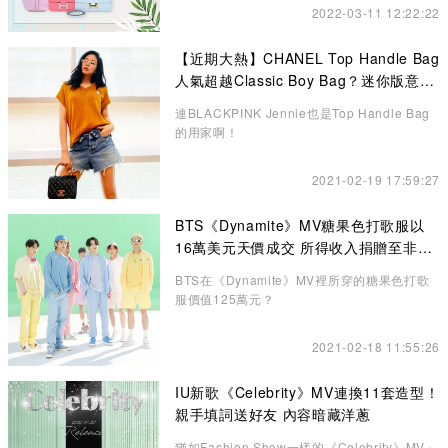
2022-03-11 12:22:22
【近期大熱】CHANEL Top Handle Bag
人氣超越Classic Boy Bag？迷你版意想
不到的更高貴、精緻
連BLACKPINK Jennie也是Top Handle Bag
的用家啊！
2021-02-19 17:59:27
BTS《Dynamite》MV糖果色打歌服以
16萬美元天價成交 所得收入捐贈至非牟
利機構
BTS在《Dynamite》MV裡所穿的糖果色打歌
服價值125萬元？
2021-02-18 11:55:26
IU新歌《Celebrity》MV連換11套造型！
親手填詞送好友 內容暗藏洋蔥
猶如Fashion Show一樣的《Celebrity》MV～