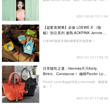
2021-02-02 15:11:04
【超驚喜聯乘】必搶 LOEWE X 《龍
貓》別注系列 連BLACKPINK Jennie也
悄悄入手了！
LOEWE最新登場的聯乘系列超震撼！
2021-01-14 17:05:12
日常隨性之選：Hermès不只Kelly、
Birkin、Constance！ 極簡Picotin Lock
水桶包讓你愛不釋手
Picotin Lock Bag如何加入Hermès的「斷貨家
族」？
2021-01-07 17:36:02