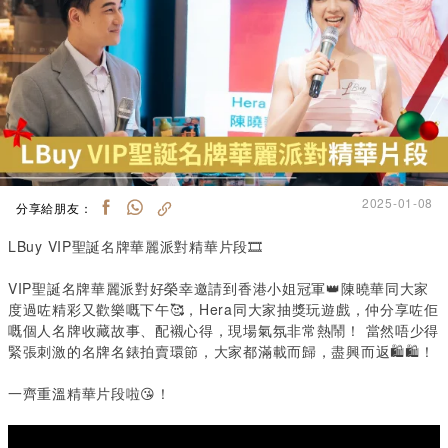
2025-01-08
分享給朋友：
LBuy VIP聖誕名牌華麗派對精華片段🎞️
VIP聖誕名牌華麗派對好榮幸邀請到香港小姐冠軍👑陳曉華同大家
度過咗精彩又歡樂嘅下午🥰，Hera同大家抽獎玩遊戲，仲分享咗佢
嘅個人名牌收藏故事、配襯心得，現場氣氛非常熱鬧！ 當然唔少得
緊張刺激的名牌名錶拍賣環節，大家都滿載而歸，盡興而返🛍🛍！
一齊重溫精華片段啦😘！