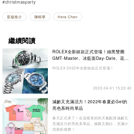
#christmasparty
星級推介
陳曉華
Hera Chan
繼續閱讀
ROLEX全新錶款正式登場！綠黑雙圈
GMT-Master、冰藍面Day-Date、花卉
錶面Datejust成矚目焦點
ROLEX 2022年全新錶款正式登場！
2022-04-01 15:22:40
減齡又充滿活力！2022年春夏必Get的
亮色系時尚單品
春天正式來了！在這樣美好的天氣配搭減齡又
充滿活力的亮色系單品，搶眼又顯白，充滿小
清新的感覺！