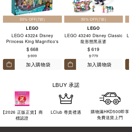
30% OFF(7折)
30% OFF(7折)
LEGO
LEGO
LEGO 43224 Disney
LEGO 43240 Disney Classic
LE
Princess King Magnifico's
龍形態黑巫婆
Castle 7+
$ 668
$ 619
$ 809
$ 779
加入購物袋
加入購物袋
LBUY 承諾
購物滿HKD500即享
【
2026
正版正貨】商
LClub 尊貴禮遇
免費送貨上門
標認證