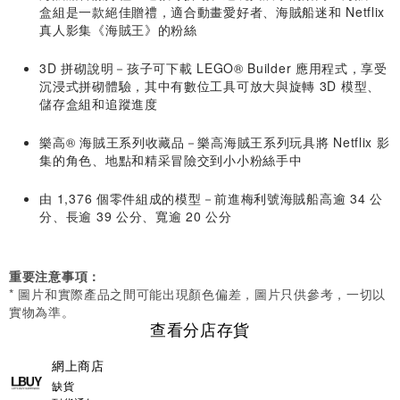
盒組是一款絕佳贈禮，適合動畫愛好者、海賊船迷和 Netflix
真人影集《海賊王》的粉絲
3D 拼砌說明－孩子可下載 LEGO® Builder 應用程式，享受
沉浸式拼砌體驗，其中有數位工具可放大與旋轉 3D 模型、
儲存盒組和追蹤進度
樂高® 海賊王系列收藏品－樂高海賊王系列玩具將 Netflix 影
集的角色、地點和精采冒險交到小小粉絲手中
由 1,376 個零件組成的模型－前進梅利號海賊船高逾 34 公
分、長逾 39 公分、寬逾 20 公分
重要注意事項：
* 圖片和實際產品之間可能出現顏色偏差，圖片只供參考，一切以
實物為準。
查看分店存貨
網上商店
缺貨