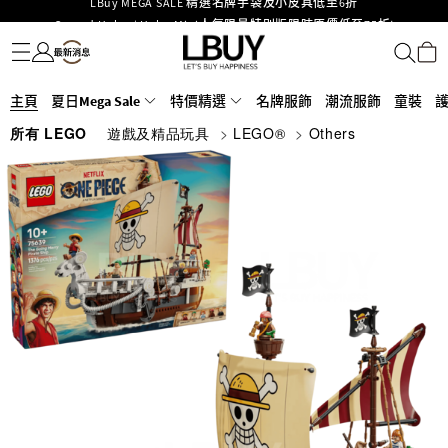
Goyard Hobo / Hobo Mini人氣限量特別版限時原價低至75折!
名牌服飾
潮流服飾
童裝
護膚美妝
香水香薰
個人護理
母嬰護理
遊戲及精品玩具
文儀用品
家居生活
電子產品
美食
醫藥保健
運動與戶外用品
LBuy呈獻 - Hermès 及 Chanel 手袋及首飾原價低至6折，立即入手!
LBuy Nintendo Switch / Nintendo Switch 2 正規商品零售店登陸MOKO 4樓
MOKO 1樓175號鋪旗艦店特設名牌Hermès、CHANEL及LV專區！
426號舖！
重要通告：銀行轉帳及轉數快付款注意事項
主頁
夏日Mega Sale
特價精選
名牌服飾
潮流服飾
童裝
購物滿HKD500即享免運費！
所有 LEGO
遊戲及精品玩具
>
LEGO®
>
Others
LBuy獲香港知識產權署頒發2026《正版正貨承諾》商標
LBuy MEGA SALE 精選名牌手袋及小皮具低至6折