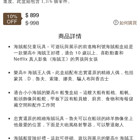
進度。此盒組包含 1,376 個零件。
$ 899
10%
OFF
$ 998
如何購買
商品詳情
海賊船兒童玩具－可遊玩與展示的前進梅利號海賊船盒組是
一款樂高® 海賊王好禮，適合 10 歲以上、喜歡動畫和
Netflix 真人影集《海賊王》的男孩與女孩
樂高® 海賊王人偶－此盒組配有忠實還原的精緻人偶，包括
蒙其．D．魯夫、索隆、娜美、騙人布與香吉士
適合小小海賊的樂高® 船隻盒組－這艘大船有船桅、船帆、
船頭飾像與船舵，甲板下設有船員艙、廚房、食物和海報儲
藏空間和配件工作間
忠實還原的精緻海賊玩具－魯夫可以在船頭的綿羊飾像坐上
他最愛的位置，下面是大砲風格射擊器，可以擊退敵人
海賊船冒險好禮－這款可拼砌、遊玩與展示的樂高® 海賊王