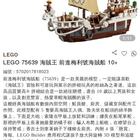
1
/11
LEGO
LEGO 75639 海賊王 前進梅利號海賊船 10+
編號：5702017818023
前進梅利號海賊船（75639）是一款美麗的模型，一定能讓喜歡
《海賊王》冒險和可遊玩與展示的拼砌玩具的粉絲為之著迷。這款
高品質樂高® 拼砌組合是一款絕佳贈禮，適合 10 歲以上男孩和女
孩，以及創意豐富、熱愛草帽海賊團的孩子。
這艘經典海賊船有數個內部空間：船員艙、廚房、儲藏室與配件工
作間。此模型配有 5 隻樂高海賊王人偶。魯夫坐在船頭的綿羊飾
像上，下面是大砲；索隆在甲板上放鬆和訓練；娜美在船尾掌舵，
那裡的甲板上長著她最愛的橘子樹；騙人布爬上船桅，在瞭望台上
保持警戒；香吉士則拿著鍋子下樓梯去廚房。內附 4 張「懸賞」
海報。LEGO Builder 應用程式讓孩子放大與旋轉 3D 模型和追蹤