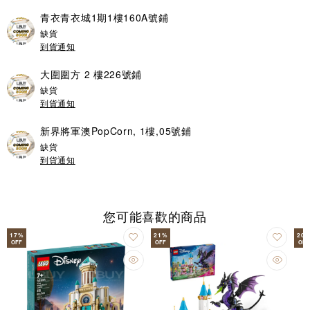
青衣青衣城1期1樓160A號鋪
缺貨
到貨通知
大圍圍方 2 樓226號鋪
缺貨
到貨通知
新界將軍澳PopCorn, 1樓,05號鋪
缺貨
到貨通知
您可能喜歡的商品
17
%
21
%
20
OFF
OFF
OFF