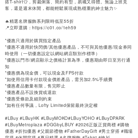
搭T-shirt👕，剪裁俐落、簡約有型，易襯又得體。無論上班見
客，還是週末休閒，都能輕鬆展現成熟穩重的紳士魅力✨
🔥精選名牌服飾系列限時低至
55
折
📍立即選購：
https://c01.co/1eh59
*
優惠只適用於購買指定產品
*
優惠不適用於快閃價
/
其他優惠產品，不可與其他優惠
/
現金券同
時使用（一切優惠設定以網站網店類別作標準）
*
優惠以門市
/
網店顯示之價格計算為準，優惠期由即日至另行通
知
*
優惠價為現金價，可以現金及
FPS
付款
*
如使用信用卡付款現金價差產品，需另加
2.5%
手續費
*
優惠產品數量有限，售完即止
*
優惠產品不設換貨或退款
*
優惠受條款及細則約束
*
如有任何爭議，
Lofty Limited
保留最終決定權
#LBuy #LBuyHK #LBuyMOKO#LBuyYOHO #LBuyDPARK
#LBuyMetroplaza #DGGbyLBUY #2026正版正貨商標 #購物
優惠 #折扣優惠 #父親節禮物 #FatherDayGift #男士穿搭 #職場
穿搭 #休閒穿搭 #夏日精選 #名牌服飾 #Tshirt #恤衫