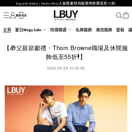
Goyard Hobo / Hobo Mini人氣限量特別版限時原價低至75折!
名牌服飾
潮流服飾
童裝
護膚美妝
香水香薰
個人護理
母嬰護理
遊戲及精品玩具
文儀用品
家居生活
電子產品
美食
醫藥保健
運動與戶外用品
LBuy呈獻 - Hermès 及 Chanel 手袋及首飾原價低至6折，立即入手!
LBuy Nintendo Switch / Nintendo Switch 2 正規商品零售店登陸MOKO 4樓
MOKO 1樓175號鋪旗艦店特設名牌Hermès、CHANEL及LV專區！
426號舖！
重要通告：銀行轉帳及轉數快付款注意事項
主頁
夏日Mega Sale
特價精選
名牌服飾
潮流服飾
童裝
購物滿HKD500即享免運費！
LBuy獲香港知識產權署頒發2026《正版正貨承諾》商標
【🎁父親節獻禮・Thom Browne職場及休閒服
LBuy MEGA SALE 精選名牌手袋及小皮具低至6折
飾低至55折🕴️】
2026-05-29 10:00:00