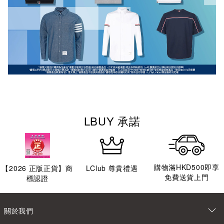
LBUY 承諾
購物滿HKD500即享
【
2026
正版正貨】商
LClub 尊貴禮遇
免費送貨上門
標認證
關於我們