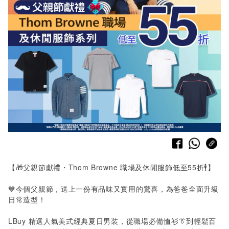
【🎁父親節獻禮・Thom Browne 職場及休閒服飾低至55折🕴️】
💙今個父親節，送上一份有品味又實用的驚喜，為爸爸全面升級
日常造型！
LBuy 精選人氣美式經典夏日男裝，從職場必備恤衫👔到輕鬆百