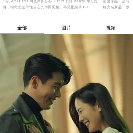
✨以 Ami Paris 同色浮飾心心 T-shirt 配搭 Kenzo 牛仔短
盛夏來臨，是時候
褲，輕鬆塑造率性自在的休閒風格；再搭配經典 BB
牌女裝新品，以
Monogram 背囊，兼顧實用收納與時尚品味，無論是機場
造型美學，讓您
造型、城市漫遊，還是週末度假都同樣合適。配襯 Y-3
Stripes Cap及 MMY 低幫帆布鞋，為整體造型注入活力氣
全部
圖片
視頻
息，輕鬆展現不費力的時尚魅力。