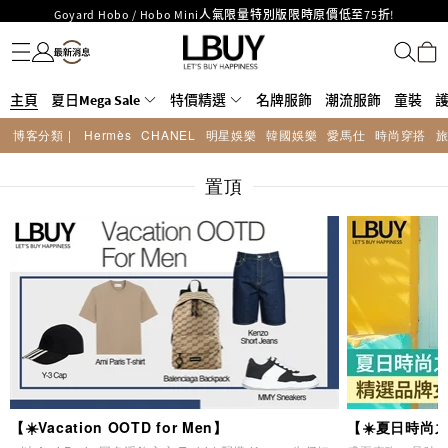
Goyard Hobo / Hobo Mini人氣限量特別版限時原價低至75折!
名牌服飾
潮流服飾
童裝
護膚美妝
香水香薰
個人護理
母嬰護理
遊戲及精品玩具
文儀用品
家居生活
電子產品
美食
醫藥保健
運動與戶外用品
LBuy呈獻 - Hermès 及 Chanel 手袋及首飾原價低至6折，立即入手!
LBuy Nintendo Switch / Nintendo Switch 2 正規商品零售店登陸MOKO 4樓
MOKO 1樓175號鋪旗艦店特設名牌Hermès、CHANEL及LV專區！
426號舖！
主頁
夏日Mega Sale
重要通告：銀行轉帳及轉數快付款注意事項
特價精選
名牌服飾
潮流服飾
童裝
購物滿HKD500即享免運費！
博客分類 |
Hermès
CHANEL
明星娛樂
韓國娛樂
愛馬仕
時尚穿搭
LBuy獲香港知識產權署頒發2026《正版正貨承諾》商標
LBuy MEGA SALE 精選名牌手袋及小皮具低至6折
置頂
【☀️Vacation OOTD for Men】
【☀️夏日時尚