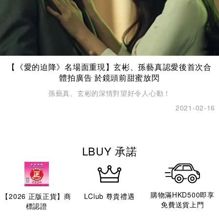
【《愛的迫降》名場面重現】玄彬、孫藝真認愛後首次合
體拍廣告 於鏡頭前甜蜜放閃
孫藝真、玄彬的深情對望好令人心動！
2021-02-16
LBUY 承諾
購物滿HKD500即享
【
2026
正版正貨】商
LClub 尊貴禮遇
免費送貨上門
標認證