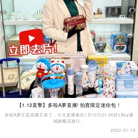
【1.12直擊】多啦A夢直播! 拍賣限定迷你包！
多啦A夢主題直播又來了，今次直播會在1月12日21:00於LBuy康
城旗艦店進行。
2022-01-13