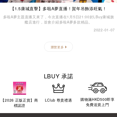
【1.5康城直擊】多啦A夢直播！賀年吊飾添旺氣！
多啦A夢主題直播又來了，今次直播在1月5日21:00於LBuy康城旗
艦店進行，並會介紹多啦A夢多款精品。
2022-01-07
瀏覽更多
LBUY 承諾
購物滿HKD500即享
【
2026
正版正貨】商
LClub 尊貴禮遇
免費送貨上門
標認證