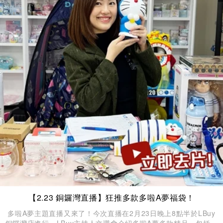
【2.23 銅鑼灣直播】狂推多款多啦A夢福袋！
多啦A夢主題直播又來了！今次直播在2月23日晚上8點半於LBuy
銅鑼灣店進行，LBuy主持人文珊會介紹多啦A夢多款精品，包括餐