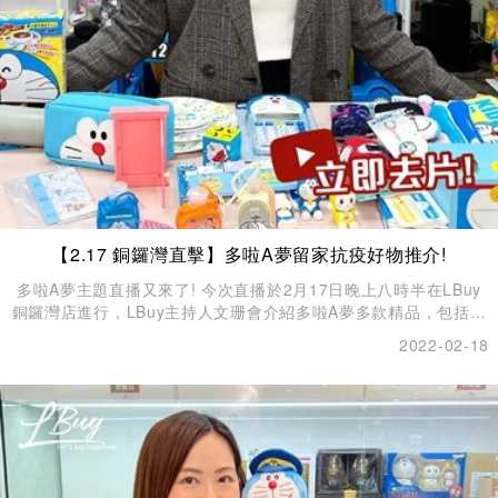
【2.17 銅鑼灣直擊】多啦A夢留家抗疫好物推介!
多啦A夢主題直播又來了! 今次直播於2月17日晚上八時半在LBuy
銅鑼灣店進行，LBuy主持人文珊會介紹多啦A夢多款精品，包括廚
具、家品、玩具遊戲、Figure等等，快家趕快重溫直播了！
2022-02-18