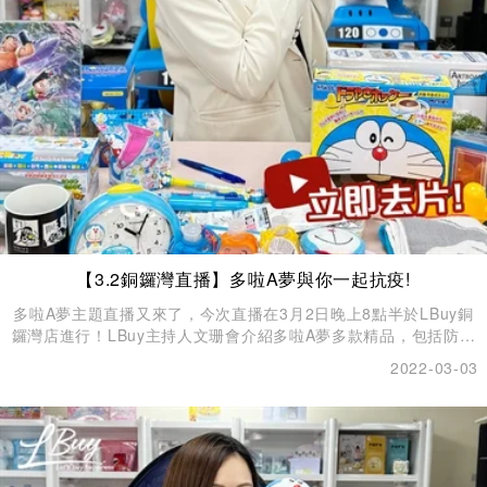
【3.2銅鑼灣直播】多啦A夢與你一起抗疫!
多啦A夢主題直播又來了，今次直播在3月2日晚上8點半於LBuy銅
鑼灣店進行！LBuy主持人文珊會介紹多啦A夢多款精品，包括防疫
產品、WFH必備產品、家居生活產品、玩具 、擺設，每一款都擁
2022-03-03
有超高收藏價值！