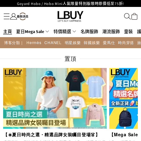
LBuy呈獻 - Hermès 及 Chanel 手袋及首飾原價低至6折，立即入手!
名牌服飾
潮流服飾
童裝
護膚美妝
香水香薰
個人護理
母嬰護理
遊戲及精品玩具
文儀用品
家居生活
電子產品
美食
醫藥保健
運動與戶外用品
LBuy Nintendo Switch / Nintendo Switch 2 正規商品零售店登陸MOKO 4樓
MOKO 1樓175號鋪旗艦店特設名牌Hermès、CHANEL及LV專區！
426號舖！
重要通告：銀行轉帳及轉數快付款注意事項
主頁
夏日Mega Sale
特價精選
名牌服飾
潮流服飾
童裝
購物滿HKD500即享免運費！
LBuy獲香港知識產權署頒發2026《正版正貨承諾》商標
博客分類 |
Hermès
CHANEL
明星娛樂
韓國娛樂
愛馬仕
時尚穿搭
LBuy MEGA SALE 精選名牌手袋及小皮具低至6折
Goyard Hobo / Hobo Mini人氣限量特別版限時原價低至75折!
置頂
【☀️夏日時尚之選・精選品牌女裝矚目登場👗】
【Mega Sa