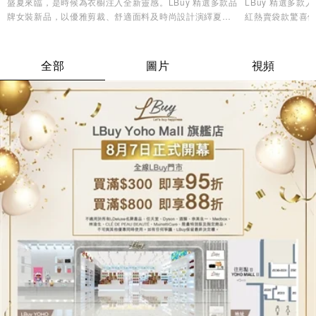
盛夏來臨，是時候為衣櫥注入全新靈感。LBuy 精選多款品
LBuy 精選多
牌女裝新品，以優雅剪裁、舒適面料及時尚設計演繹夏日
紅熱賣袋款驚喜優
造型美學，讓您輕鬆展現自信魅力與個人風格✨
逸品，輕鬆打造專
全部
圖片
視頻