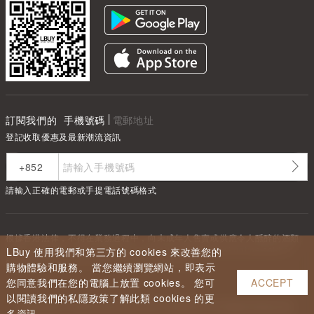
訂閱我們的
手機號碼
電郵地址
登記收取優惠及最新潮流資訊
請輸入正確的電郵或手提電話號碼格式
根據香港法律，不得在業務過程中，向未成年人售賣或供應令人醺醉的酒類
Under the law of Hong Kong, intoxicating liquor must not be sold or
LBuy 使用我們和第三方的 cookies 來改善您的
supplied to a minor in the course of business.
購物體驗和服務。 當您繼續瀏覽網站，即表示
您同意我們在您的電腦上放置 cookies。 您可
ACCEPT
以閱讀我們的私隱政策了解此類 cookies 的更
Copyright ©
2026
LBUY @ LOFTY LIMITED. All Rights Reserved.
多資訊。