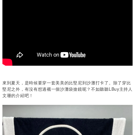
來到夏天，是時候要穿一套美美的比堅尼到沙灘打卡了。除了穿比
堅尼之外，有沒有想過襯一個沙灘袋搶鏡呢？不如聽聽LBuy主持人
文珊的介紹吧！