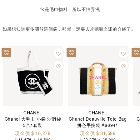
它是毛巾物料，所以不怕弄濕
如果想知道更多
關於
這個袋，那就一定要去片聽聽文珊的介紹了。
10
10
10
%
%
%
OFF
OFF
OFF
CHANEL
CHANEL
Chanel 大毛巾 小袋 沙灘袋
Chanel Deauville Tote Bag
C
3合1套裝
拼色手挽袋 A66941
現金價 $ 16,278
現金價 $ 31,588
$ 16,678
$ 18,500
$ 32,378
$ 35,900