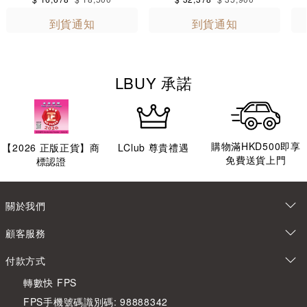
到貨通知
到貨通知
LBUY 承諾
購物滿HKD500即享
【
2026
正版正貨】商
LClub 尊貴禮遇
免費送貨上門
標認證
關於我們
顧客服務
付款方式
轉數快 FPS
FPS手機號碼識別碼: 98888342