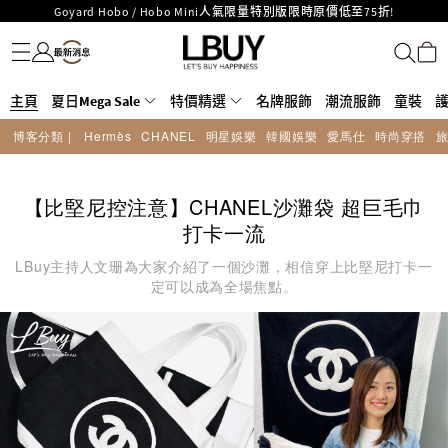
Goyard Hobo / Hobo Mini人氣限量特別版限時原價低至75折!
名牌服飾
潮流服飾
童裝
護膚美妝
香水香薰
個人護理
母嬰護理
遊戲及精品玩具
文儀用品
家居生活
電子產品
美食
醫藥保健
運動與戶外用品
LBuy呈獻 - Hermès 及 Chanel 手袋及首飾原價低至6折，立即入手!
LBuy Nintendo Switch / Nintendo Switch 2 正規商品零售店登陸MOKO 4樓
MOKO 1樓175號鋪旗艦店特設名牌Hermès、CHANEL及LV專區！
426號舖！
重要通告：銀行轉帳及轉數快付款注意事項
主頁
夏日Mega Sale
特價精選
名牌服飾
潮流服飾
童裝
購物滿HKD500即享免運費！
博客分類 |
Hermès
CHANEL
明星娛樂
韓國娛樂
愛馬仕
時尚穿搭
LBuy獲香港知識產權署頒發2026《正版正貨承諾》商標
LBuy MEGA SALE 精選名牌手袋及小皮具低至6折
【比堅尼控注意】CHANEL沙灘袋 超巨毛巾
打卡一流
LBuy主持人文珊為大家介紹了一個沙灘，相信穿上比堅尼打卡一
定可以成為全場焦點。