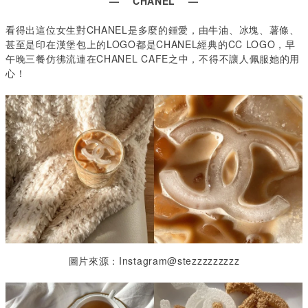
— CHANEL —
看得出這位女生對CHANEL
是多麼的鍾愛，由牛油、冰塊、薯條、
甚至是印在漢堡包上的
LOGO
都是
CHANEL
經典的
CC LOGO
，早
午晚三餐仿彿流連在
CHANEL CAFE
之中，不得不讓人佩服她的用
心！
圖片來源：Instagram@stezzzzzzzzz