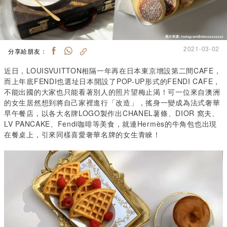
2021-03-02
分享給朋友：
近日，LOUISVUITTON相隔一年再在日本東京增設第二間CAFE，
而上年底FENDI也選址日本開設了POP-UP形式的FENDI CAFE，
不能出國的大家也只能看著別人的照片望梅止渴！可一位來自澳洲
的女生居然想到將自己家裡進行「改造」，搖身一變成為法式奢華
早午餐店，以各大名牌LOGO製作出CHANEL薯條、DIOR 窩夫、
LV PANCAKE、Fendi咖啡等美食，就連Hermès的牛角包也出現
在餐桌上，引來同樣喜愛奢華名牌的女生青睞！