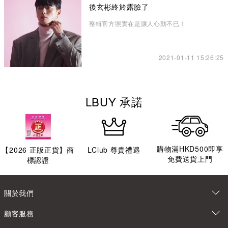
後玄彬終於露臉了
整輯官方照實在是讓人心動不已！
2021-01-11 15:26:25
LBUY 承諾
購物滿HKD500即享
【
2026
正版正貨】商
LClub 尊貴禮遇
免費送貨上門
標認證
關於我們
顧客服務