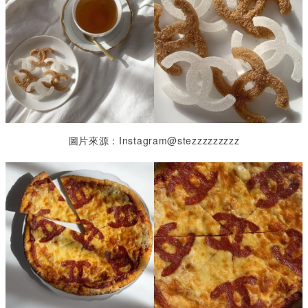
圖片來源：Instagram@stezzzzzzzzz