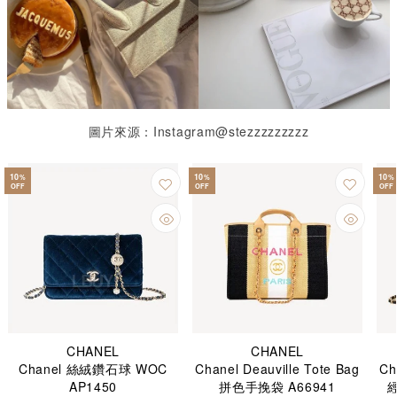
圖片來源：Instagram@stezzzzzzzzz
10
10
10
%
%
%
OFF
OFF
OFF
CHANEL
CHANEL
Chanel 絲絨鑽石球 WOC
Chanel Deauville Tote Bag
C
AP1450
拼色手挽袋 A66941
經