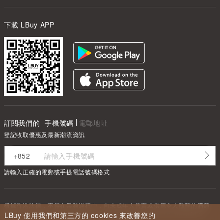
下載 LBuy APP
訂閱我們的
手機號碼
電郵地址
登記收取優惠及最新潮流資訊
請輸入正確的電郵或手提電話號碼格式
根據香港法律，不得在業務過程中，向未成年人售賣或供應令人醺醉的酒類
Under the law of Hong Kong, intoxicating liquor must not be sold or
LBuy 使用我們和第三方的 cookies 來改善您的