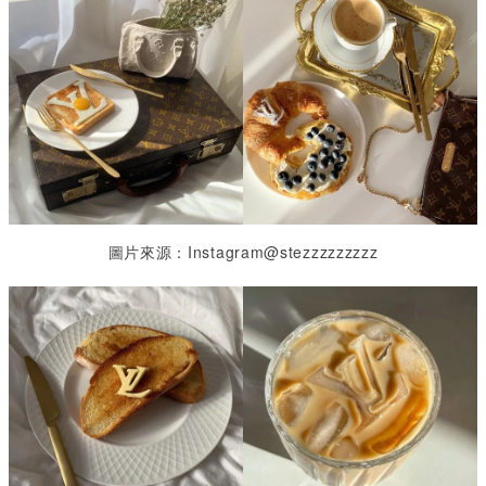
圖片來源：Instagram@stezzzzzzzzz