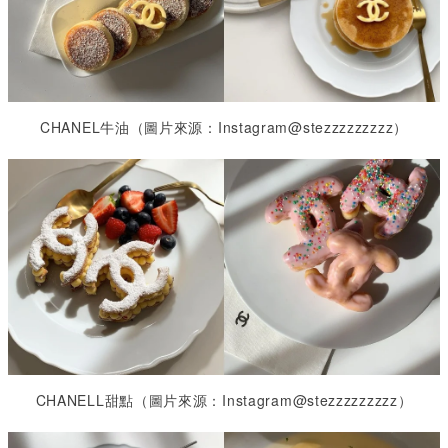
CHANEL
牛油（圖片來源：
Instagram@stezzzzzzzzz
）
CHANELL
甜點（圖片來源：
Instagram@stezzzzzzzzz
）