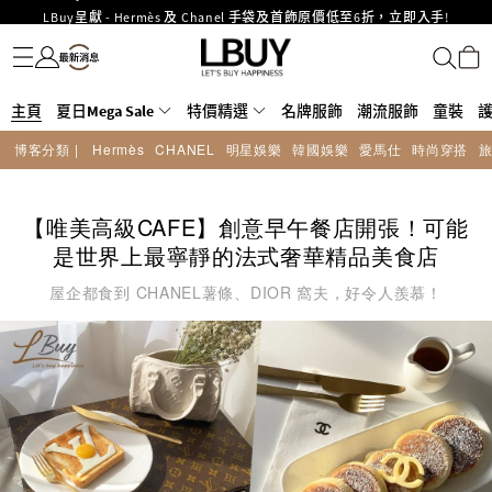
LBuy呈獻 - Hermès 及 Chanel 手袋及首飾原價低至6折，立即入手!
名牌服飾
潮流服飾
童裝
護膚美妝
香水香薰
個人護理
母嬰護理
遊戲及精品玩具
文儀用品
家居生活
電子產品
美食
醫藥保健
運動與戶外用品
LBuy Nintendo Switch / Nintendo Switch 2 正規商品零售店登陸MOKO 4樓
MOKO 1樓175號鋪旗艦店特設名牌Hermès、CHANEL及LV專區！
426號舖！
重要通告：銀行轉帳及轉數快付款注意事項
購物滿HKD500即享免運費！
主頁
夏日Mega Sale
特價精選
名牌服飾
潮流服飾
童裝
LBuy獲香港知識產權署頒發2026《正版正貨承諾》商標
博客分類 |
Hermès
CHANEL
明星娛樂
韓國娛樂
愛馬仕
時尚穿搭
LBuy MEGA SALE 精選名牌手袋及小皮具低至6折
Goyard Hobo / Hobo Mini人氣限量特別版限時原價低至75折!
【唯美高級CAFE】創意早午餐店開張！可能
是世界上最寧靜的法式奢華精品美食店
屋企都食到 CHANEL薯條、DIOR 窩夫，好令人羨慕！