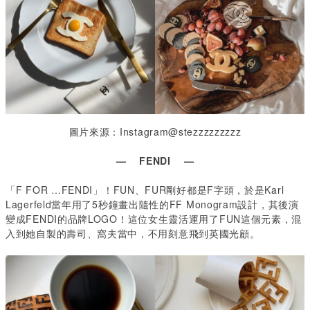
圖片來源：Instagram@stezzzzzzzzz
— FENDI —
「F FOR …FENDI
」！
FUN
、
FUR剛好都是F字頭，於是Karl
Lagerfeld
當年
用了
5
秒鐘畫出隨性的FF Monogram設計，其後演
變成
FENDI
的品牌
LOGO
！這位女生靈活運用了
FUN
這個元素，混
入到她自製的壽司、窩夫當中，不用刻意飛到英國光顧。