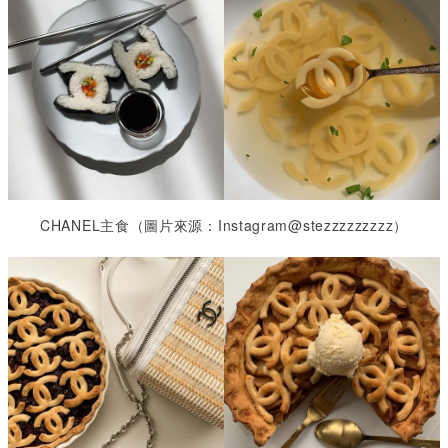
CHANEL
主食（圖片來源：
Instagram@stezzzzzzzzz
）