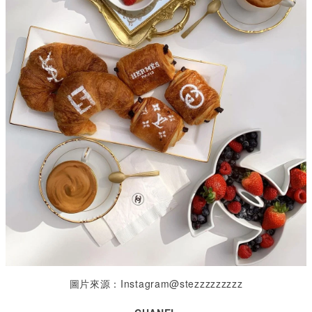
圖片來源：Instagram@stezzzzzzzzz