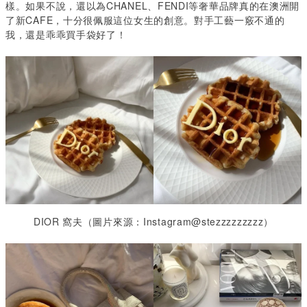
樣。如果不說，還以為
CHANEL
、
FENDI
等奢華品牌真的在澳洲開
了新
CAFE
，十分很佩服這位女生的創意。對手工藝一竅不通的
我，還是乖乖買手袋好了！
DIOR 窩夫
（圖片來源：
Instagram@stezzzzzzzzz
）