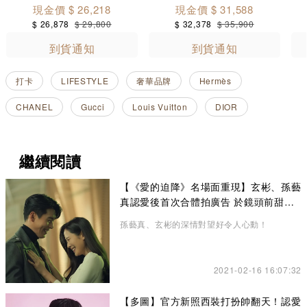
現金價 $ 26,218
現金價 $ 31,588
$ 26,878
$ 29,800
$ 32,378
$ 35,900
到貨通知
到貨通知
打卡
LIFESTYLE
奢華品牌
Hermès
CHANEL
Gucci
Louis Vuitton
DIOR
繼續閱讀
【《愛的迫降》名場面重現】玄彬、孫藝
真認愛後首次合體拍廣告 於鏡頭前甜蜜
放閃
孫藝真、玄彬的深情對望好令人心動！
2021-02-16 16:07:32
【多圖】官方新照西裝打扮帥翻天！認愛