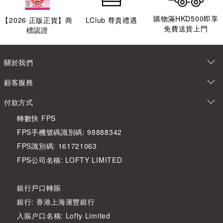
購物滿HKD500即享
【
2026
正版正貨】商
LClub 尊貴禮遇
免費送貨上門
標認證
關於我們
顧客服務
付款方式
轉數快 FPS
FPS手機號碼識別碼: 98888342
FPS識別碼: 161721063
FPS公司名稱: LOFTY LIMITED
銀行戶口轉賬
銀行: 香港上海滙豐銀行
入賬户口名稱: Lofty Limited