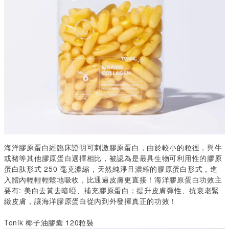
海洋膠原蛋白經臨床證明可刺激膠原蛋白，由於較小的粒徑，與牛
或豬等其他膠原蛋白選擇相比，被認為是最具生物可利用性的膠原
蛋白肽形式
250
毫克濃縮，天然純淨且濃縮的膠原蛋白形式，進
入體內輕輕輕鬆地吸收，比通過皮膚更直接！海洋膠原蛋白功效主
要有
:
美白去黃去暗啞、補充膠原蛋白；提升皮膚彈性、抗衰老緊
緻皮膚，讓海洋膠原蛋白從內到外發揮真正的功效！
Tonik 椰子油膠囊 120粒裝