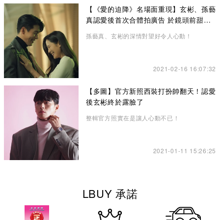
【《愛的迫降》名場面重現】玄彬、孫藝
真認愛後首次合體拍廣告 於鏡頭前甜蜜
放閃
孫藝真、玄彬的深情對望好令人心動！
2021-02-16 16:07:32
【多圖】官方新照西裝打扮帥翻天！認愛
後玄彬終於露臉了
整輯官方照實在是讓人心動不已！
2021-01-11 15:26:25
LBUY 承諾