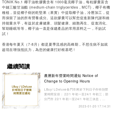
TONIK No.1
椰子油軟膠囊含有
1000
毫克椰子油，每粒膠囊富含
中鏈三酸甘油酯
(medium-chain triglycerides
，
MCT)
，椰子有機
種植，並從椰子樹的乾堅果（果實）中提取椰子油，冷壓加工，從
而保留了油的所有營養成分。這款膠囊可以幫您促進新陳代謝和維
持能量水平，有益於皮膚健康、頭髮健康、細胞再生、促進消化、
幫助睡眠等等，椰子油一直是保建產品的常用原料之一，不妨試
試！
香港每年夏天（
7-8
月）都是夏季流感的高峰期，不想生病不如就
趁現在增強抵抗力，為您的健康打好根基吧！
繼續閱讀
農曆新年營業時間通知 Notice of
Change to Opening Hours
LBuy/ LDeluxe各門市將於下列日子作特別營
業時間安排： 22/1 年初一至24/1 年初三；部
分門市 22/1 年初一至24/1 年初三休息，
25/1（三）年初四啟市
2023-01-20 17:14:31