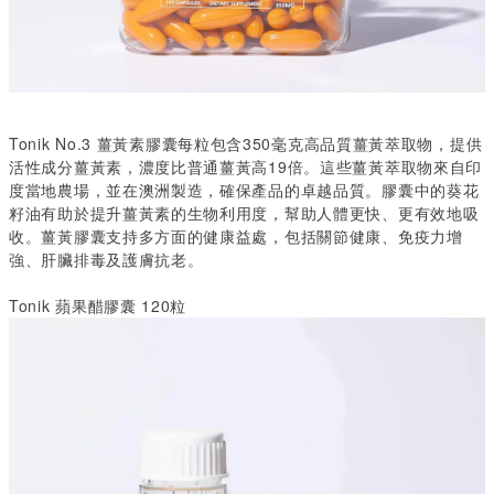
Tonik No.3
薑黃素膠囊每粒包含
350
毫克高品質薑黃萃取物，提供
活性成分薑黃素，濃度比普通薑黃高
19
倍。這些薑黃萃取物來自印
度當地農場，並在澳洲製造，確保產品的卓越品質。膠囊中的葵花
籽油有助於提升薑黃素的生物利用度，幫助人體更快、更有效地吸
收。薑黃膠囊支持多方面的健康益處，包括關節健康、免疫力增
強、肝臟排毒及護膚抗老。
Tonik 蘋果醋膠囊 120粒