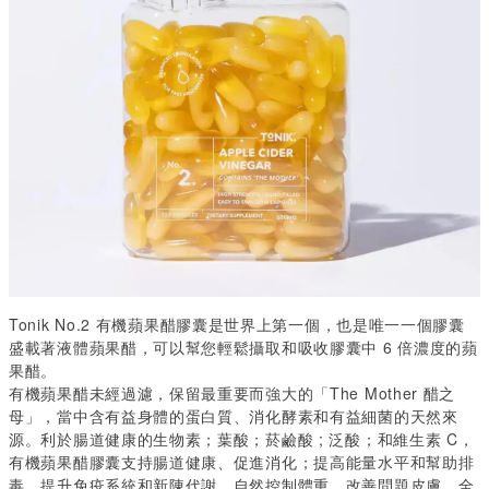
Tonik No.2
有機蘋果醋膠囊是世界上第一個，也是唯一一個膠囊
盛載著液體蘋果醋，可以幫您輕鬆攝取和吸收膠囊中
6
倍濃度的蘋
果醋。
有機蘋果醋未經過濾，保留最重要而強大的「
The Mother
醋之
母」，當中含有益身體的蛋白質、消化酵素和有益細菌的天然來
源。利於腸道健康的生物素；葉酸；菸鹼酸
;
泛酸；和維生素
C
，
有機蘋果醋膠囊支持腸道健康、促進消化；提高能量水平和幫助排
毒、提升免疫系統和新陳代謝、自然控制體重、改善問題皮膚。全