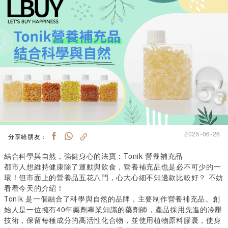
2025-06-26
分享給朋友：
結合科學與自然，強健身心的法寶：
Tonik
營養補充品
都市人想維持健康除了運動與飲食，營養補充品也是必不可少的一
環！但市面上的營養品五花八門，心大心細不知邊款比較好？
不妨
看看今天的介紹！
Tonik
是一個融合了科學與自然的品牌，主要制作營養補充品。創
始人是一位擁有
40
年藥劑專業知識的藥劑師，產品採用先進的冷壓
技術，保留每種成分的高活性化合物，並使用植物原料膠囊，使身