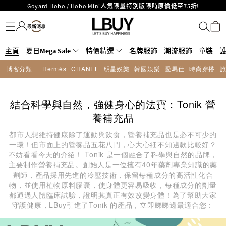
LBuy呈獻 - Hermès 及 Chanel 手袋及首飾原價低至6折，立即入手!
名牌服飾
潮流服飾
童裝
護膚美妝
香水香薰
個人護理
母嬰護理
遊戲及精品玩具
文儀用品
家居生活
電子產品
美食
醫藥保健
運動與戶外用品
LBuy Nintendo Switch / Nintendo Switch 2 正規商品零售店登陸MOKO 4樓
MOKO 1樓175號鋪旗艦店特設名牌Hermès、CHANEL及LV專區！
426號舖！
重要通告：銀行轉帳及轉數快付款注意事項
主頁
夏日Mega Sale
特價精選
名牌服飾
潮流服飾
童裝
購物滿HKD500即享免運費！
LBuy獲香港知識產權署頒發2026《正版正貨承諾》商標
博客分類 |
Hermès
CHANEL
明星娛樂
韓國娛樂
愛馬仕
時尚穿搭
LBuy MEGA SALE 精選名牌手袋及小皮具低至6折
結合科學與自然，強健身心的法寶：Tonik 營
養補充品
都市人想維持健康除了運動與飲食，營養補充品也是必不可少的
一環！但市面上的營養品五花八門，心大心細不知邊款比較好？
不妨看看今天的介紹！ Tonik 是一個融合了科學與自然的品牌，
主要制作營養補充品。創始人是一位擁有40年藥劑專業知識的藥
劑師，產品採用先進的冷壓技術，保留每種成分的高活性化合
物，並使用植物原料膠囊，使身體更容易吸收，每種成分的劑量
都通過人體臨床試驗，證明其真正有效改變身體！為了幫助大家
守護健康，LBuy引進了Tonik 的產品，立即睇睇邊最適合您：