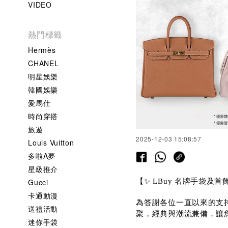
VIDEO
熱門標籤
Hermès
CHANEL
明星娛樂
韓國娛樂
愛馬仕
時尚穿搭
旅遊
2025-12-03 15:08:57
Louis Vuitton
多啦A夢
星級推介
【✨ LBuy 名牌手袋及首
Gucci
卡通動漫
為答謝各位一直以來的支持
送禮活動
聚，經典與潮流兼備，讓
迷你手袋