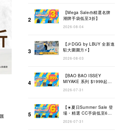
【Mega Sale👜精選名牌
潮牌手袋低至3折】
2
2026-08-04
【🎉DGG by LBUY 全新進
駐大圍圍方⚡】
3
2026-08-03
【BAO BAO ISSEY
MIYAKE 系列 $1999起
4
✨】
2026-07-31
【☀️夏日Summer Sale 登
場・精選 CC手袋低至6折
5
匯
👜】
2026-07-31