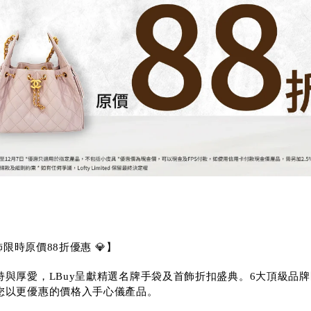
飾限時原價88折優惠 💎】
與厚愛，LBuy呈獻精選名牌手袋及首飾折扣盛典。6大頂級品牌
您以更優惠的價格入手心儀產品。