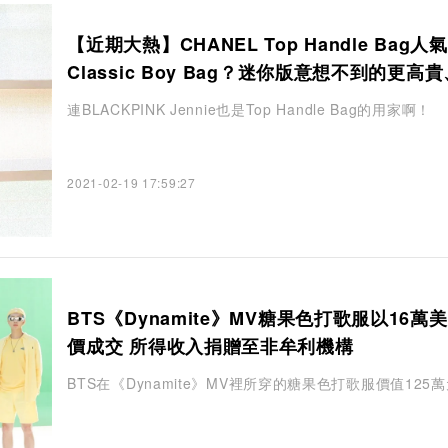
【近期大熱】CHANEL Top Handle Bag人
Classic Boy Bag？迷你版意想不到的更高
緻
連BLACKPINK Jennie也是Top Handle Bag的用家啊！
2021-02-19 17:59:27
BTS《Dynamite》MV糖果色打歌服以16萬
價成交 所得收入捐贈至非牟利機構
BTS在《Dynamite》MV裡所穿的糖果色打歌服價值125