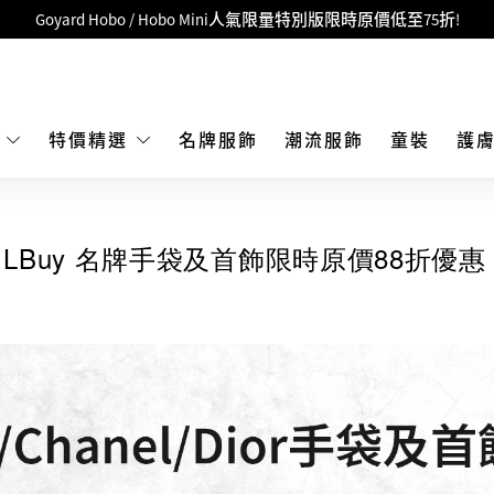
Goyard Hobo / Hobo Mini人氣限量特別版限時原價低至75折!
LBuy呈獻 - Hermès 及 Chanel 手袋及首飾原價低至6折，立即入手!
 Nintendo Switch / Nintendo Switch 2 正規商品零售店登陸MOKO 4樓4
MOKO 1樓175號鋪旗艦店特設名牌Hermès、CHANEL及LV專區！
E
特價精選
名牌服飾
潮流服飾
童裝
護
重要通告：銀行轉帳及轉數快付款注意事項
購物滿HKD500即享免運費！
 LBuy 名牌手袋及首飾限時原價88折優惠 
LBuy獲香港知識產權署頒發2026《正版正貨承諾》商標
LBuy MEGA SALE 精選名牌手袋及小皮具低至6折