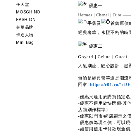
任天堂
優惠一
MOSCHINO
Hermes｜Chanel｜Dior —
FASHION
手袋及
首飾原價8
奢華品牌
經典奢華，永恆不朽的時
卡通人物
Mini Bag
優惠二
Goyard｜Celine｜Gucci
人氣潮流，匠心設計，盡
無論是經典奢華還是潮流
回家:
https://c01.co/1dJ
-優惠只適用於購買指定名
-優惠不適用於快閃價/其
店類別作標準）
-優惠以門市/網店顯示之
-優惠價為現金價，可以現
-如使用信用卡付款現金價