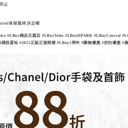
即止
imited保留最終決定權
oko
#LBuy精品主題店
#LBuyYoho
#LBuyDPARK
#LBuyCentral
#L
y數碼扭蛋站
#2025正版正貨商標
#LBuy5周年
#購物優惠
#折扣優惠
#