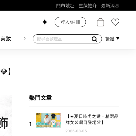
門市地址
星級推介
最新消息
登入/註冊
26號舖！
膚美妝
香水香薰
個人護理
母嬰護理
遊戲及精品
繁體
💎】
熱門文章
【☀️夏日時尚之選・精選品
牌女裝矚目登場👗】
1
2026-08-05