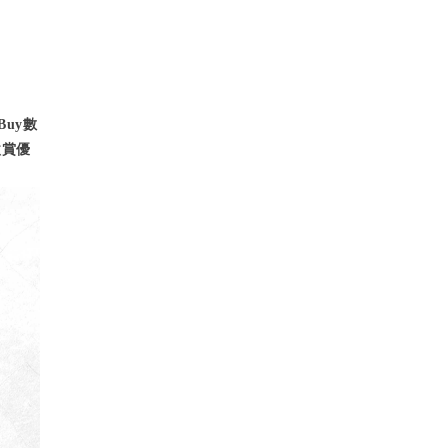
Buy數
激賞優