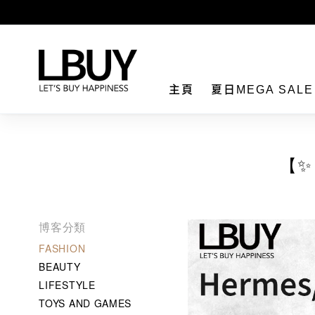
LBuy
主頁
夏日MEGA SAL
【✨
博客分類
FASHION
BEAUTY
LIFESTYLE
TOYS AND GAMES