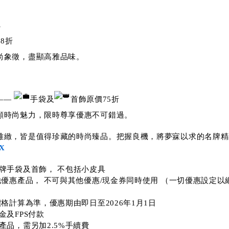
—
8折
尚象徵，盡顯高雅品味。
 ——
手袋及
首飾原價75折
顯時尚魅力，限時尊享優惠不可錯過。
雅緻，皆是值得珍藏的時尚臻品。把握良機，將夢寐以求的名牌精
EX
牌手袋及首飾， 不包括小皮具
他優惠產品， 不可與其他優惠/現金券同時使用 （一切優惠設定以
價格計算為準，優惠期由即日至2026年1月1日
金及FPS付款
產品，需另加2.5%手續費