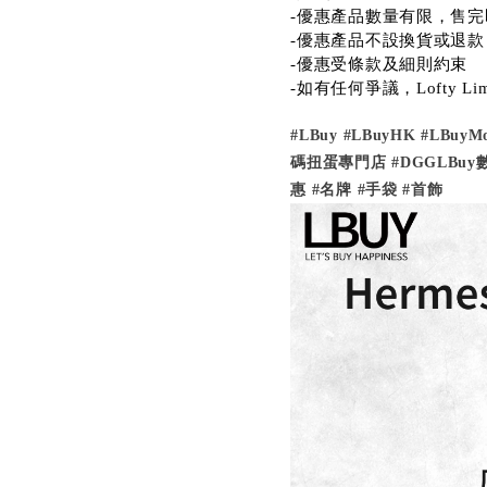
-優惠產品數量有限，售完
-優惠產品不設換貨或退款
-優惠受條款及細則約束
-如有任何爭議，Lofty L
#LBuy
#LBuyHK
#LBuyM
碼扭蛋專門店
#DGGLBu
惠
#名牌
#手袋
#首飾