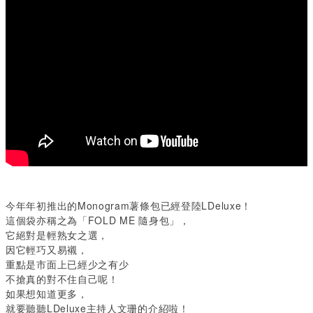
今年年初推出的Monogram薯條包已經登陸LDeluxe！
這個袋亦稱之為「FOLD ME 隨身包」，
它絕對是輕熟女之選，
因它輕巧又易襯，
重點是市面上已經少之有少
不搶真的對不住自己呢！
如果想知道更多，
就要聽聽LDeluxe主持人文珊的介紹啦！