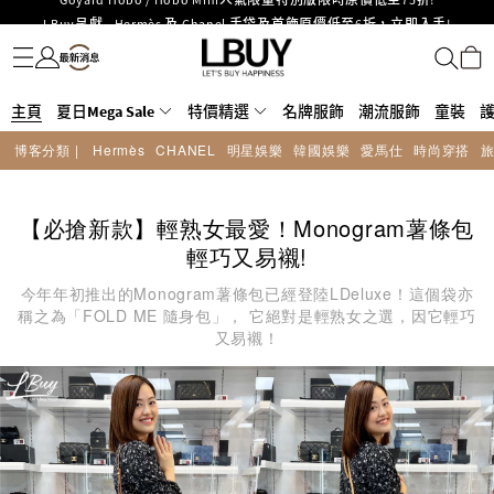
LBuy呈獻 - Hermès 及 Chanel 手袋及首飾原價低至6折，立即入手!
名牌服飾
潮流服飾
童裝
護膚美妝
香水香薰
個人護理
母嬰護理
遊戲及精品玩具
文儀用品
家居生活
電子產品
美食
醫藥保健
運動與戶外用品
LBuy Nintendo Switch / Nintendo Switch 2 正規商品零售店登陸MOKO 4樓
MOKO 1樓175號鋪旗艦店特設名牌Hermès、CHANEL及LV專區！
426號舖！
重要通告：銀行轉帳及轉數快付款注意事項
主頁
夏日Mega Sale
購物滿HKD500即享免運費！
特價精選
名牌服飾
潮流服飾
童裝
LBuy獲香港知識產權署頒發2026《正版正貨承諾》商標
博客分類 |
Hermès
CHANEL
明星娛樂
韓國娛樂
愛馬仕
時尚穿搭
LBuy MEGA SALE 精選名牌手袋及小皮具低至6折
Goyard Hobo / Hobo Mini人氣限量特別版限時原價低至75折!
【必搶新款】輕熟女最愛！Monogram薯條包
輕巧又易襯!
今年年初推出的Monogram薯條包已經登陸LDeluxe！這個袋亦
稱之為「FOLD ME 隨身包」， 它絕對是輕熟女之選，因它輕巧
又易襯！