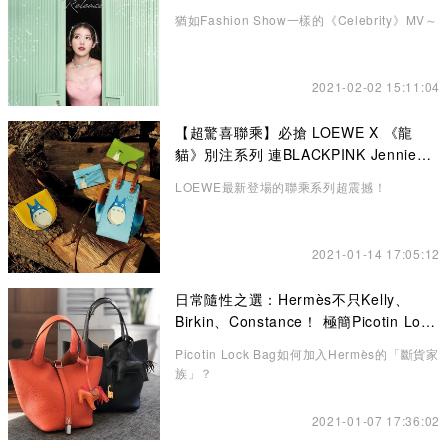
猶如Fashion Show一樣的《Celebrity》MV～
2021-02-02 15:11:04
【超驚喜聯乘】必搶 LOEWE X 《龍
貓》別注系列 連BLACKPINK Jennie也
悄悄入手了！
LOEWE最新登場的聯乘系列超震撼！
2021-01-14 17:05:12
日常隨性之選：Hermès不只Kelly、
Birkin、Constance！ 極簡Picotin Lock
水桶包讓你愛不釋手
Picotin Lock Bag如何加入Hermès的「斷貨家
族」？
2021-01-07 17:36:02