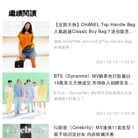
繼續閱讀
【近期大熱】CHANEL Top Handle Bag
人氣超越Classic Boy Bag？迷你版意想
不到的更高貴、精緻
連BLACKPINK Jennie也是Top Handle Bag
的用家啊！
2021-02-19 17:59:27
BTS《Dynamite》MV糖果色打歌服以
16萬美元天價成交 所得收入捐贈至非牟
利機構
BTS在《Dynamite》MV裡所穿的糖果色打歌
服價值125萬元？
2021-02-18 11:55:26
IU新歌《Celebrity》MV連換11套造型！
親手填詞送好友 內容暗藏洋蔥