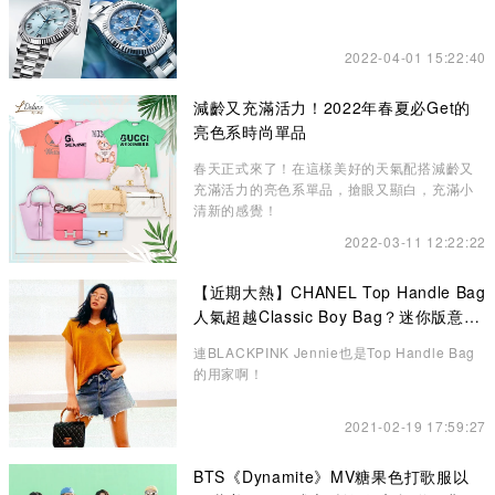
2022-04-01 15:22:40
減齡又充滿活力！2022年春夏必Get的
亮色系時尚單品
春天正式來了！在這樣美好的天氣配搭減齡又
充滿活力的亮色系單品，搶眼又顯白，充滿小
清新的感覺！
2022-03-11 12:22:22
【近期大熱】CHANEL Top Handle Bag
人氣超越Classic Boy Bag？迷你版意想
不到的更高貴、精緻
連BLACKPINK Jennie也是Top Handle Bag
的用家啊！
2021-02-19 17:59:27
BTS《Dynamite》MV糖果色打歌服以