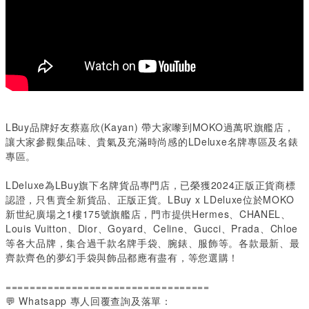
LBuy品牌好友蔡嘉欣(Kayan) 帶大家嚟到MOKO過萬呎旗艦店，
讓大家參觀集品味、貴氣及充滿時尚感的LDeluxe名牌專區及名錶
專區。
LDeluxe為LBuy旗下名牌貨品專門店，已榮獲2024正版正貨商標
認證，只售賣全新貨品、正版正貨。LBuy x LDeluxe位於MOKO
新世紀廣場之1樓175號旗艦店，門市提供Hermes、CHANEL、
Louis Vuitton、Dior、Goyard、Celine、Gucci、Prada、Chloe
等各大品牌，集合過千款名牌手袋、腕錶、服飾等。各款最新、最
齊款齊色的夢幻手袋與飾品都應有盡有，等您選購！
==================================
💬 Whatsapp 專人回覆查詢及落單：