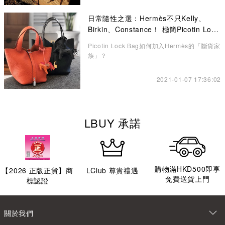
日常隨性之選：Hermès不只Kelly、
Birkin、Constance！ 極簡Picotin Lock
水桶包讓你愛不釋手
Picotin Lock Bag如何加入Hermès的「斷貨家
族」？
2021-01-07 17:36:02
LBUY 承諾
購物滿HKD500即享
【
2026
正版正貨】商
LClub 尊貴禮遇
免費送貨上門
標認證
關於我們