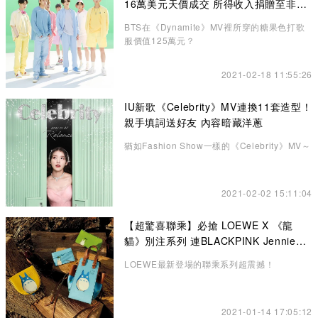
16萬美元天價成交 所得收入捐贈至非牟
利機構
BTS在《Dynamite》MV裡所穿的糖果色打歌
服價值125萬元？
2021-02-18 11:55:26
IU新歌《Celebrity》MV連換11套造型！
親手填詞送好友 內容暗藏洋蔥
猶如Fashion Show一樣的《Celebrity》MV～
2021-02-02 15:11:04
【超驚喜聯乘】必搶 LOEWE X 《龍
貓》別注系列 連BLACKPINK Jennie也
悄悄入手了！
LOEWE最新登場的聯乘系列超震撼！
2021-01-14 17:05:12