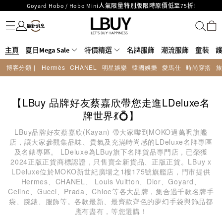
Goyard Hobo / Hobo Mini人氣限量特別版限時原價低至75折!
名牌服飾
潮流服飾
童裝
護膚美妝
香水香薰
個人護理
母嬰護理
遊戲及精品玩具
文儀用品
家居生活
電子產品
美食
醫藥保健
運動與戶外用品
LBuy呈獻 - Hermès 及 Chanel 手袋及首飾原價低至6折，立即入手!
LBuy Nintendo Switch / Nintendo Switch 2 正規商品零售店登陸MOKO 4樓
MOKO 1樓175號鋪旗艦店特設名牌Hermès、CHANEL及LV專區！
426號舖！
重要通告：銀行轉帳及轉數快付款注意事項
主頁
夏日Mega Sale
特價精選
名牌服飾
潮流服飾
童裝
購物滿HKD500即享免運費！
博客分類 |
Hermès
CHANEL
明星娛樂
韓國娛樂
愛馬仕
時尚穿搭
LBuy獲香港知識產權署頒發2026《正版正貨承諾》商標
LBuy MEGA SALE 精選名牌手袋及小皮具低至6折
【LBuy 品牌好友蔡嘉欣帶您走進LDeluxe名
牌世界💃💍】
LBuy品牌好友蔡嘉欣(Kayan) 帶大家嚟到MOKO過萬呎旗艦
店，讓大家參觀集品味、貴氣及充滿時尚感的LDeluxe名牌專區
及名錶專區。 LDeluxe為LBuy旗下名牌貨品專門店，已榮獲
2024正版正貨商標認證，只售賣全新貨品、正版正貨。LBuy x
LDeluxe位於MOKO新世紀廣場之1樓175號旗艦店，門市提供
Hermes、CHANEL、 Louis Vuitton、Dior、Goyard、
Celine、Gucci、Prada、Chloe等各大品牌，集合過千款名牌手
袋、腕錶、服飾等。各款最新、最齊款齊色的夢幻手袋與飾品都
應有盡有，等您選購！