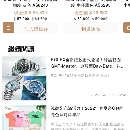
物袋 灰色 AS6243
袋 牛仔黑色 AS5293
小
現金價 $ 56,800
現金價 $ 49,980
$ 57,900
$ 64,500
$ 52,800
$ 59,900
加入購物袋
到貨通知
繼續閱讀
ROLEX全新錶款正式登場！綠黑雙圈
GMT-Master、冰藍面Day-Date、花卉
錶面Datejust成矚目焦點
ROLEX 2022年全新錶款正式登場！
2022-04-01 15:22:40
減齡又充滿活力！2022年春夏必Get的
亮色系時尚單品
春天正式來了！在這樣美好的天氣配搭減齡又
充滿活力的亮色系單品，搶眼又顯白，充滿小