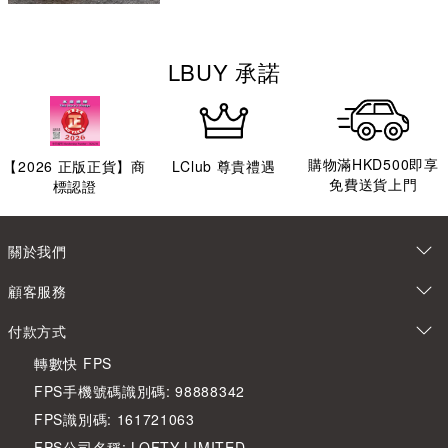
LBUY 承諾
購物滿HKD500即享
【
2026
正版正貨】商
LClub 尊貴禮遇
免費送貨上門
標認證
關於我們
顧客服務
付款方式
轉數快 FPS
FPS手機號碼識別碼: 98888342
FPS識別碼: 161721063
FPS公司名稱: LOFTY LIMITED