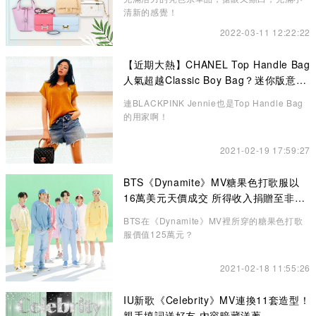
清新的感覺！
2022-03-11 12:22:22
【近期大熱】CHANEL Top Handle Bag
人氣超越Classic Boy Bag？迷你版意想
不到的更高貴、精緻
連BLACKPINK Jennie也是Top Handle Bag
的用家啊！
2021-02-19 17:59:27
BTS《Dynamite》MV糖果色打歌服以
16萬美元天價成交 所得收入捐贈至非牟
利機構
BTS在《Dynamite》MV裡所穿的糖果色打歌
服價值125萬元？
2021-02-18 11:55:26
IU新歌《Celebrity》MV連換11套造型！
親手填詞送好友 內容暗藏洋蔥