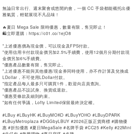
無論日常出行、週末聚會或悠閒約會，一個 CC 手袋都能襯托出優
雅氣質，輕鬆展現不凡品味！
🔥夏日
Mega Sale
限時優惠，數量有限，售完即止！
🛍️立即選購：
https://c01.co/1ejO8
*
上述優惠價為現金價，可以現金及
FPS
付款。
*
使用信用卡付款現金價另加
2.5%
手續費，使用
12
個月分期付款現
金價另加
6%
手續費。
*
優惠產品數量有限，售完即止。
*
上述優惠不能與其他優惠
/
現金券同時使用，亦不作計算及兌換成
LDollar
，不可使用
LDollar
付款。
*
指定產品每人最多只可購買
1
件，歡迎向店員查詢。
*
優惠產品不設試身、換貨或退款。
*
優惠受條款及細則約束。
*
如有任何爭議，
Lofty Limited
保留最終決定權。
#LBuy #LBuyHK #LBuyMOKO #LBuyYOHO #LBuyDPARK
#LBuyMetroplaza #DGGbyLBUY #2026正版正貨商標 #購物優
惠 #折扣優惠 #夏日MegaSale #名牌手袋 #CC25 #Kelly #22Mini
#牛仔包 #奢華購物 #夏日穿搭 #名牌