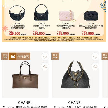
10
12
15
%
%
%
限時優惠
OFF
OFF
OFF
CHANEL
CHANEL
Chanel 細號小牛皮手挽袋購
Chanel 25小型包 金扣單肩
C