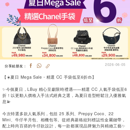
2026-06-05
分享給朋友：
【☀️夏日
Mega Sale
・精選
CC
手袋低至
6
折👜】
✨今個夏日，LBuy 精心呈獻限時禮遇——精選 CC 人氣手袋低至6
折！以更動人價格入手法式經典之選，為夏日造型輕鬆注入優雅氣
息💫
今次特選多款人氣系列，包括
25
系列、Preppy Coco、22
Mini、牛仔半月包、相機包等。從經典菱格紋到標誌性金屬鏈帶，
配上時尚百搭的牛仔款設計，每一款都展現品牌魅力與精緻工藝✨