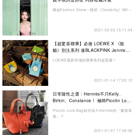
猶如Fashion Show一樣的《Celebrity》MV～
2021-02-02 15:11:04
【超驚喜聯乘】必搶 LOEWE X 《龍
貓》別注系列 連BLACKPINK Jennie也
悄悄入手了！
LOEWE最新登場的聯乘系列超震撼！
2021-01-14 17:05:12
日常隨性之選：Hermès不只Kelly、
Birkin、Constance！ 極簡Picotin Lock
水桶包讓你愛不釋手
Picotin Lock Bag如何加入Hermès的「斷貨家
族」？
2021-01-07 17:36:02