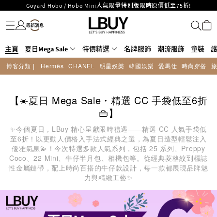
Goyard Hobo / Hobo Mini人氣限量特別版限時原價低至75折!
名牌服飾
潮流服飾
童裝
護膚美妝
香水香薰
個人護理
母嬰護理
遊戲及精品玩具
文儀用品
家居生活
電子產品
美食
醫藥保健
運動與戶外用品
LBuy呈獻 - Hermès 及 Chanel 手袋及首飾原價低至6折，立即入手!
LBuy Nintendo Switch / Nintendo Switch 2 正規商品零售店登陸MOKO 4樓
MOKO 1樓175號鋪旗艦店特設名牌Hermès、CHANEL及LV專區！
426號舖！
重要通告：銀行轉帳及轉數快付款注意事項
主頁
夏日Mega Sale
特價精選
名牌服飾
潮流服飾
童裝
購物滿HKD500即享免運費！
博客分類 |
Hermès
CHANEL
明星娛樂
韓國娛樂
愛馬仕
時尚穿搭
LBuy獲香港知識產權署頒發2026《正版正貨承諾》商標
LBuy MEGA SALE 精選名牌手袋及小皮具低至6折
【☀️夏日 Mega Sale・精選 CC 手袋低至6折
👜】
✨今個夏日，LBuy 精心呈獻限時禮遇——精選 CC 人氣手袋低
至6折！以更動人價格入手法式經典之選，為夏日造型輕鬆注入
優雅氣息💫！今次特選多款人氣系列，包括 25 系列、Preppy
Coco、22 Mini、牛仔半月包、相機包等。從經典菱格紋到標誌
性金屬鏈帶，配上時尚百搭的牛仔款設計，每一款都展現品牌魅
力與精緻工藝✨