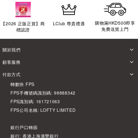
購物滿HKD500即享
【
2026
正版正貨】商
LClub 尊貴禮遇
免費送貨上門
標認證
關於我們
顧客服務
付款方式
轉數快 FPS
FPS手機號碼識別碼: 98888342
FPS識別碼: 161721063
FPS公司名稱: LOFTY LIMITED
銀行戶口轉賬
銀行: 香港上海滙豐銀行