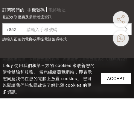
訂閱我們的
手機號碼
電郵地址
登記收取優惠及最新潮流資訊
請輸入正確的電郵或手提電話號碼格式
根據香港法律，不得在業務過程中，向未成年人售賣或供應令人醺醉的酒類
Under the law of Hong Kong, intoxicating liquor must not be sold or
LBuy 使用我們和第三方的 cookies 來改善您的
supplied to a minor in the course of business.
購物體驗和服務。 當您繼續瀏覽網站，即表示
您同意我們在您的電腦上放置 cookies。 您可
ACCEPT
以閱讀我們的私隱政策了解此類 cookies 的更
Copyright ©
2026
LBUY @ LOFTY LIMITED. All Rights Reserved.
多資訊。