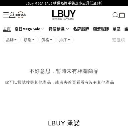
LBuy MEGA SALE 精選名牌手袋及小皮具低至6折
名牌服飾
潮流服飾
童裝
護膚美妝
香水香薰
個人護理
母嬰護理
遊戲及精品玩具
文儀用品
家居生活
電子產品
美食
醫藥保健
運動與戶外用品
Goyard Hobo / Hobo Mini人氣限量特別版限時原價低至75折!
LBuy呈獻 - Hermès 及 Chanel 手袋及首飾原價低至6折，立即入手!
LBuy Nintendo Switch / Nintendo Switch 2 正規商品零售店登陸MOKO 4樓
MOKO 1樓175號鋪旗艦店特設名牌Hermès、CHANEL及LV專區！
主頁
夏日Mega Sale
特價精選
名牌服飾
潮流服飾
童裝
426號舖！
重要通告：銀行轉帳及轉數快付款注意事項
品牌
類別
價格
排序
選項
購物滿HKD500即享免運費！
LBuy獲香港知識產權署頒發2026《正版正貨承諾》商標
不好意思，暫時未有相關商品
你可以嘗試搜尋其他產品，或者去首頁看看有沒有其他產品
LBUY 承諾