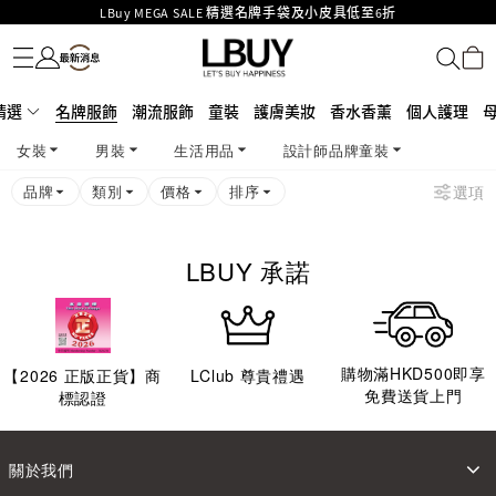
LBuy MEGA SALE 精選名牌手袋及小皮具低至6折
名牌服飾
潮流服飾
童裝
護膚美妝
香水香薰
個人護理
母嬰護理
遊戲及精品玩具
文儀用品
家居生活
電子產品
美食
醫藥保健
運動與戶外用品
Goyard Hobo / Hobo Mini人氣限量特別版限時原價低至75折!
LBuy呈獻 - Hermès 及 Chanel 手袋及首飾原價低至6折，立即入手!
LBuy Nintendo Switch / Nintendo Switch 2 正規商品零售店登陸MOKO 4樓
MOKO 1樓175號鋪旗艦店特設名牌Hermès、CHANEL及LV專區！
精選
名牌服飾
潮流服飾
童裝
護膚美妝
香水香薰
個人護理
426號舖！
重要通告：銀行轉帳及轉數快付款注意事項
女裝
男裝
生活用品
設計師品牌童裝
購物滿HKD500即享免運費！
LBuy獲香港知識產權署頒發2026《正版正貨承諾》商標
品牌
類別
價格
排序
選項
LBUY 承諾
購物滿HKD500即享
【
2026
正版正貨】商
LClub 尊貴禮遇
免費送貨上門
標認證
關於我們