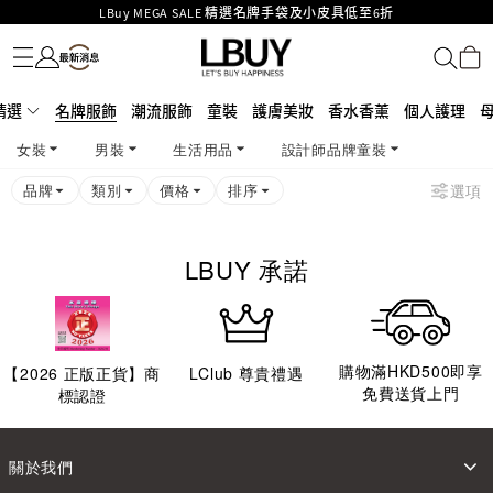
LBuy MEGA SALE 精選名牌手袋及小皮具低至6折
名牌服飾
潮流服飾
童裝
護膚美妝
香水香薰
個人護理
母嬰護理
遊戲及精品玩具
文儀用品
家居生活
電子產品
美食
醫藥保健
運動與戶外用品
Goyard Hobo / Hobo Mini人氣限量特別版限時原價低至75折!
LBuy呈獻 - Hermès 及 Chanel 手袋及首飾原價低至6折，立即入手!
LBuy Nintendo Switch / Nintendo Switch 2 正規商品零售店登陸MOKO 4樓
MOKO 1樓175號鋪旗艦店特設名牌Hermès、CHANEL及LV專區！
精選
名牌服飾
潮流服飾
童裝
護膚美妝
香水香薰
個人護理
426號舖！
重要通告：銀行轉帳及轉數快付款注意事項
女裝
男裝
生活用品
設計師品牌童裝
購物滿HKD500即享免運費！
LBuy獲香港知識產權署頒發2026《正版正貨承諾》商標
品牌
類別
價格
排序
選項
LBUY 承諾
購物滿HKD500即享
【
2026
正版正貨】商
LClub 尊貴禮遇
免費送貨上門
標認證
關於我們