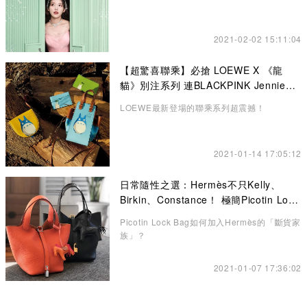
2021-02-02 15:11:04
【超驚喜聯乘】必搶 LOEWE X 《龍
貓》別注系列 連BLACKPINK Jennie也
悄悄入手了！
LOEWE最新登場的聯乘系列超震撼！
2021-01-14 17:05:12
日常隨性之選：Hermès不只Kelly、
Birkin、Constance！ 極簡Picotin Lock
水桶包讓你愛不釋手
Picotin Lock Bag如何加入Hermès的「斷貨家
族」？
2021-01-07 17:36:02