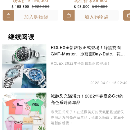
现金价 $ 195,000
现金价 $ 89,900
$ 198,800
$ 228,000
$ 93,800
$ 99,800
加入购物袋
加入购物袋
继续阅读
ROLEX全新錶款正式登場！綠黑雙圈
GMT-Master、冰藍面Day-Date、花卉
錶面Datejust成矚目焦點
ROLEX 2022年全新錶款正式登場！
2022-04-01 15:22:40
減齡又充滿活力！2022年春夏必Get的
亮色系時尚單品
春天正式來了！在這樣美好的天氣配搭減齡又
充滿活力的亮色系單品，搶眼又顯白，充滿小
清新的感覺！