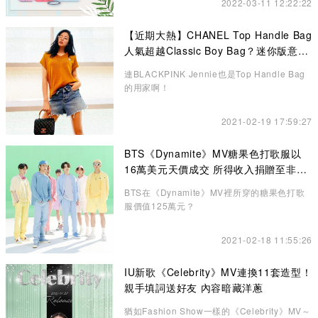
2022-03-11 12:22:22
【近期大熱】CHANEL Top Handle Bag
人氣超越Classic Boy Bag？迷你版意想
不到的更高貴、精緻
連BLACKPINK Jennie也是Top Handle Bag
的用家啊！
2021-02-19 17:59:27
BTS《Dynamite》MV糖果色打歌服以
16萬美元天價成交 所得收入捐贈至非牟
利機構
BTS在《Dynamite》MV裡所穿的糖果色打歌
服價值125萬元？
2021-02-18 11:55:26
IU新歌《Celebrity》MV連換11套造型！
親手填詞送好友 內容暗藏洋蔥
猶如Fashion Show一樣的《Celebrity》MV～