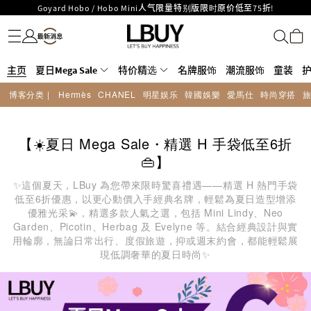
Goyard Hobo / Hobo Mini人气限量特别版限时原价低至75折!
名牌服饰
潮流服饰
童装
护肤美妆
香水香薰
个人护理
母婴护理
游戏及精品玩具
文仪用品
家居生活
电子产品
美食
医药保健
运动与户外用品
LBuy呈献 - Hermès 及 Chanel 手袋及首饰低至6折，立即入手!
LBuy Nintendo Switch / Nintendo Switch 2 正规商品零售店登陆MOKO 4楼
MOKO 1楼175号铺旗舰店特设名牌Hermès、CHANEL及LV专区！
426号铺！
重要通告：银行转帐及转数快付款注意事项
主页
夏日Mega Sale
特价精选
名牌服饰
潮流服饰
童装
购物满HKD500即享免运费！
博客分类 |
Hermès
CHANEL
明星娱乐
韓國娛樂
愛馬仕
時尚穿搭
LBuy获香港知识产权署颁发2026《正版正货承诺》商标
LBuy MEGA SALE 精选名牌手袋及小皮具低至6折
【☀️夏日 Mega Sale・精選 H 手袋低至6折
👜】
✨這個夏天，LBuy 為您帶來限時驚喜禮遇——精選 H 熱門手袋
低至6折優惠，以更心動價入手經典名牌，輕鬆為夏日造型增添
優雅光采💫，精選多款人氣之選，包括 Mini Lindy、Neo
Garden、Picotin、Herbag 及 Evelyne 等。結合經典設計與實
用輪廓，無論日常出行、度假旅遊，抑或週末約會，都能輕鬆展
現低調奢華的夏日時尚✨