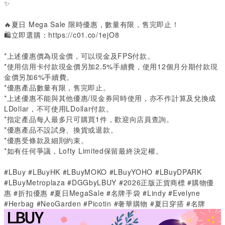
✨
🔥夏日
Mega Sale
限時優惠，數量有限，售完即止！
🛍️立即選購：
https://c01.co/1ejO8
*
上述優惠價為現金價，可以現金及
FPS
付款。
*
使用信用卡付款現金價另加
2.5%
手續費，使用
12
個月分期付款現
金價另加
6%
手續費。
*
優惠產品數量有限，售完即止。
*
上述優惠不能與其他優惠
/
現金券同時使用，亦不作計算及兌換成
LDollar
，不可使用
LDollar
付款。
*
指定產品每人最多只可購買
1
件，歡迎向店員查詢。
*
優惠產品不設試身、換貨或退款。
*
優惠受條款及細則約束。
*
如有任何爭議，
Lofty Limited
保留最終決定權。
#LBuy #LBuyHK #LBuyMOKO #LBuyYOHO #LBuyDPARK
#LBuyMetroplaza #DGGbyLBUY #2026正版正貨商標 #購物優
惠 #折扣優惠 #夏日MegaSale #名牌手袋 #Lindy #Evelyne
#Herbag #NeoGarden #Picotin #奢華購物 #夏日穿搭 #名牌