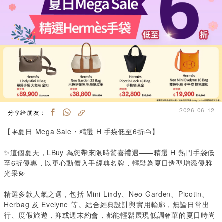
2026-06-12
分享给朋友：
【☀️夏日
Mega Sale
・精選
H
手袋低至
6
折👜】
✨這個夏天，LBuy 為您帶來限時驚喜禮遇——精選 H 熱門手袋低
至6折優惠，以更心動價入手經典名牌，輕鬆為夏日造型增添優雅
光采💫
精選多款人氣之選，包括 Mini Lindy、Neo Garden、Picotin、
Herbag 及 Evelyne 等。結合經典設計與實用輪廓，無論日常出
行、度假旅遊，抑或週末約會，都能輕鬆展現低調奢華的夏日時尚